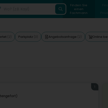
Finden Sie
Fin
einen
Fachmann
Priv
rtet
Parkplatz
Angebotsanfrage
Online be
(2)
(3)
(2)
1
y
Stengefort)