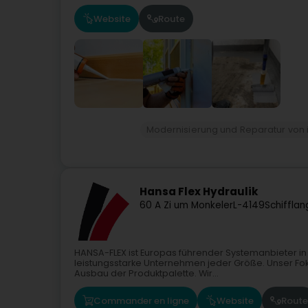
Website
Route
Modernisierung und Reparatur von i
Hansa Flex Hydraulik
60 A Zi um Monkeler
L-4149
Schiffla
HANSA-FLEX ist Europas führender Systemanbieter in
leistungsstarke Unternehmen jeder Größe. Unser Fok
Ausbau der Produktpalette. Wir...
Commander en ligne
Website
Route