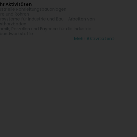
r Aktivitäten
ustrielle Rohrleitungsbauanlagen
re und Röhren
rsysteme für Industrie und Bau - Arbeiten von
stharzboden
amik, Porzellan und Fayence für die Industrie
bundwerkstoffe
Mehr Aktivitäten