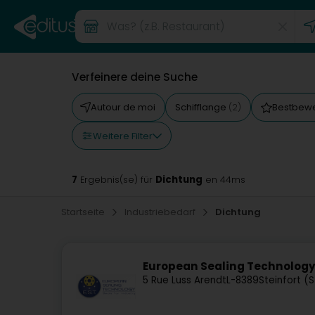
Verfeinere deine Suche
Autour de moi
Schifflange
Bestbewe
(2)
Weitere Filter
7
Dichtung
Ergebnis(se) für
en 44ms
Startseite
Industriebedarf
Dichtung
European Sealing Technolog
5 Rue Luss Arendt
L-8389
Steinfort (