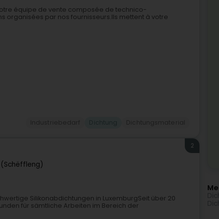
Notre équipe de vente composée de technico-
 organisées par nos fournisseurs.Ils mettent à votre
Industriebedarf
Dichtung
Dichtungsmaterial
2
 (Schëffleng)
Me
Dic
 hochwertige Silikonabdichtungen in LuxemburgSeit über 20
Dic
kunden für sämtliche Arbeiten im Bereich der