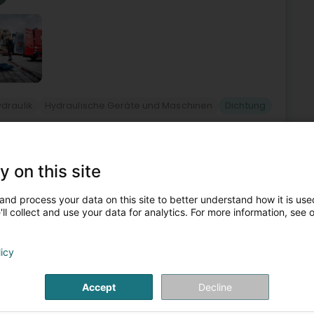
draulik
Hydraulische Geräte und Maschinen
Dichtung
4
hof (Koerich)
y on this site
and process your data on this site to better understand how it is used
ll collect and use your data for analytics. For more information, see 
t Sitz in Luxemburg, bietet seine Dienstleistungen für
 Abdichtung, Fassadenverkleidung und Dachwartung an.Mit
licy
te
Accept
Decline