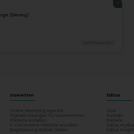
7
ange (Éilereng)
Industriebedarf
Inserenten
Editus
Online Marketing Agentur
Über
Digitale Lösungen für Unternehmen
Kontakt
Website erstellen
Karriere
E-Commerce-Website erstellen
Editus myBus
Registrierung Gelben Seiten
Editus Insigh