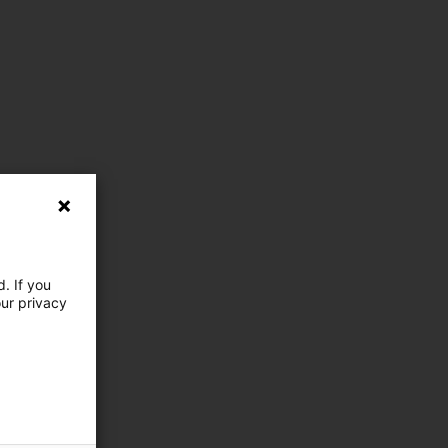
. If you
our privacy