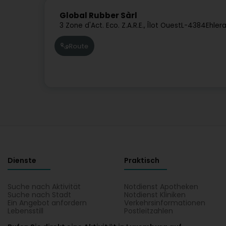
Global Rubber Sàrl
3 Zone d'Act. Eco. Z.A.R.E., Îlot Ouest
L-4384
Ehler
Route
Dienste
Praktisch
Suche nach Aktivität
Notdienst Apotheken
Suche nach Stadt
Notdienst Kliniken
Ein Angebot anfordern
Verkehrsinformationen
Lebensstill
Postleitzahlen