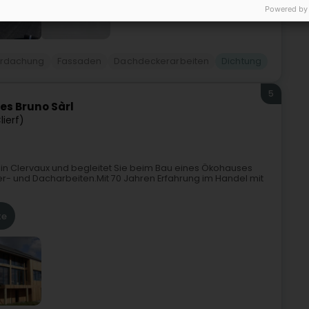
+6
Powered by
rdachung
Fassaden
Dachdeckerarbeiten
Dichtung
5
s Bruno Sàrl
lierf)
in Clervaux und begleitet Sie beim Bau eines Ökohauses
er- und Dacharbeiten.Mit 70 Jahren Erfahrung im Handel mit
te