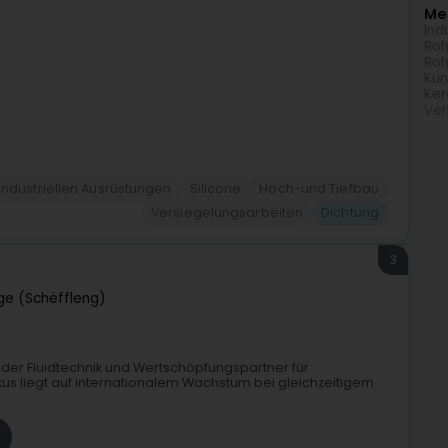
Meh
Ind
Roh
Roh
Kun
Ker
Ver
ndustriellen Ausrüstungen
Silicone
Hoch-und Tiefbau
Versiegelungsarbeiten
Dichtung
3
nge (Schëffleng)
 der Fluidtechnik und Wertschöpfungspartner für
us liegt auf internationalem Wachstum bei gleichzeitigem