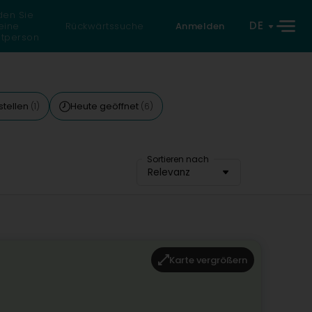
den Sie
DE
eine
Rückwärtssuche
Anmelden
atperson
stellen
Heute geöffnet
(1)
(6)
Sortieren nach
Relevanz
Karte vergrößern