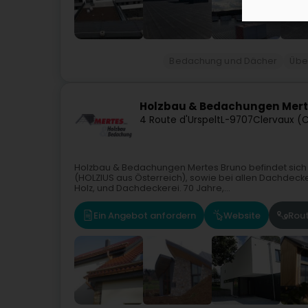
Bedachung und Dächer
Übe
Holzbau & Bedachungen Merte
4 Route d'Urspelt
L-9707
Clervaux (C
Holzbau & Bedachungen Mertes Bruno befindet sich 
(HOLZIUS aus Österreich), sowie bei allen Dachdeck
Holz, und Dachdeckerei. 70 Jahre,...
Ein Angebot anfordern
Website
Rou