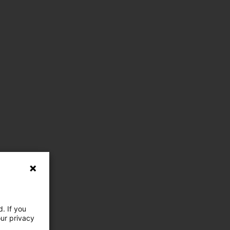
. If you
our privacy