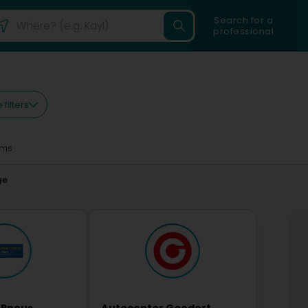
Search for a
professional
filters
0ms
ge