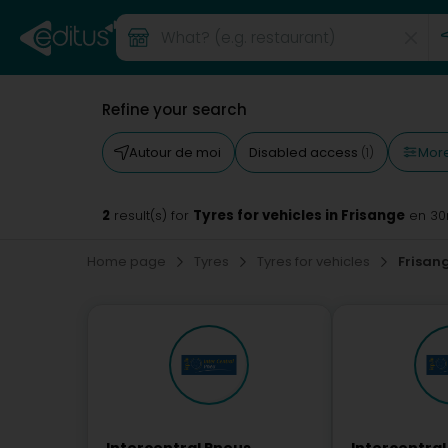
Refine your search
More 
Autour de moi
Disabled access
(1)
2
Tyres for vehicles in Frisange
result(s) for
en 3
Home page
Tyres
Tyres for vehicles
Frisan