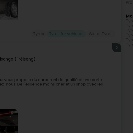
Pro
Mo
Tyr
Tyr
Tyr
Tyres
Tyres for vehicles
Winter Tyres
Tyr
Tyr
Tyr
2
risange (Fréiseng)
ui vous propose du carburant de qualité et une carte
hez-nous: De l'essence moins cher et un shop avec les