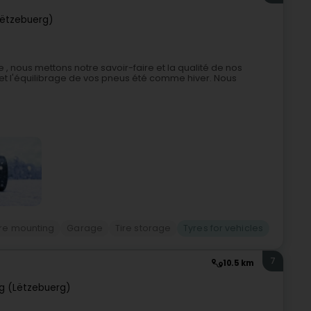
ëtzebuerg)
 , nous mettons notre savoir-faire et la qualité de nos
 et l'équilibrage de vos pneus été comme hiver. Nous
ire mounting
Garage
Tire storage
Tyres for vehicles
7
10.5 km
g (Lëtzebuerg)