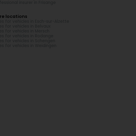
fessional insurer in Frisange
re locations
es for vehicles in Esch-sur-Alzette
es for vehicles in Belvaux
es for vehicles in Mersch
es for vehicles in Rodange
es for vehicles in Schengen
es for vehicles in Weidingen