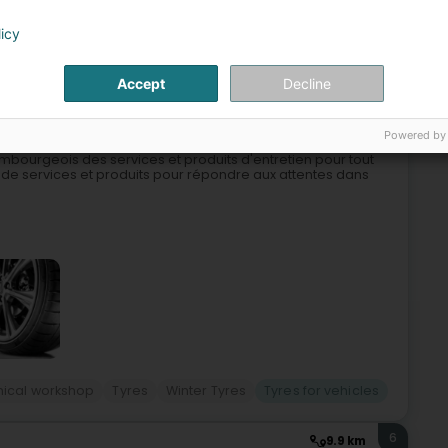
le sale
Garage
Second hand car
Tyres for vehicles
licy
5
10.7 km
Accept
Decline
Lëtzebuerg)
Powered by
mbourgeois des services et produits d'entretien pour tout
 de services et produits pour répondre aux attentes dans
ical workshop
Tyres
Winter Tyres
Tyres for vehicles
6
9.9 km