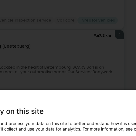
vehicle inspection service
Car care
Tyres for vehicles
4
7.2 km
 (Beetebuerg)
ocated in the heart of Bettembourg, SCARS Sàrl is an
 to meet all your automotive needs.Our ServicesBodywork:
y on this site
and process your data on this site to better understand how it is used
ll collect and use your data for analytics. For more information, see 