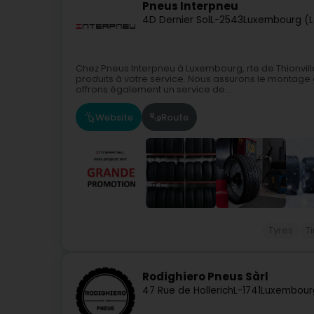
Pneus Interpneu
4D Dernier Sol
L-2543
Luxembourg (L
Chez Pneus Interpneu à Luxembourg, rte de Thionville
produits à votre service. Nous assurons le montage
offrons également un service de...
Website
Route
Tyres
T
Rodighiero Pneus Sàrl
47 Rue de Hollerich
L-1741
Luxembour