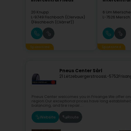
Intercentral Pneus
Intercentral
20 Knupp
6 Um Miersche
L-9749
Fischbach (Clervaux)
L-7526
Mersch 
(Fëschbech (Cliärref))
Sponsored
Sponsored
Pneus Center Sàrl
21 Lëtzebuergerstrooss
L-5752
Frisan
Pneus Center welcomes you in Frisange.We offer one 
region.Our exceptional prices have long established
balancing, and tire repair...
Website
Route