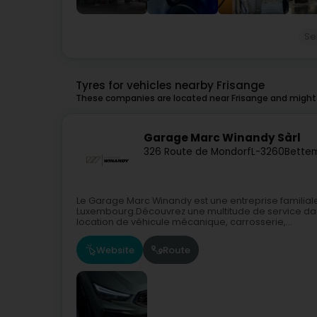
Se
Tyres for vehicles nearby Frisange
These companies are located near Frisange and might 
Garage Marc Winandy Sàrl
326 Route de Mondorf
L-3260
Bette
Le Garage Marc Winandy est une entreprise familial
Luxembourg.Découvrez une multitude de service dan
location de véhicule mécanique, carrosserie,...
Website
Route