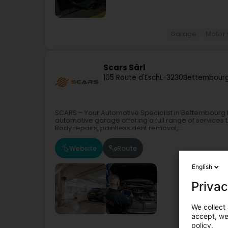
Garage
Motor 
Scars Sàrl
105 Route d'Esch
L-3230
Bettembourg
SCARS – Your Automotive Specialist in Bettembourg L
automotive garage offering a full range of services
Body repairs, paintless dent removal,...
Website
Route
English
Privac
We collect 
accept, we'
policy.