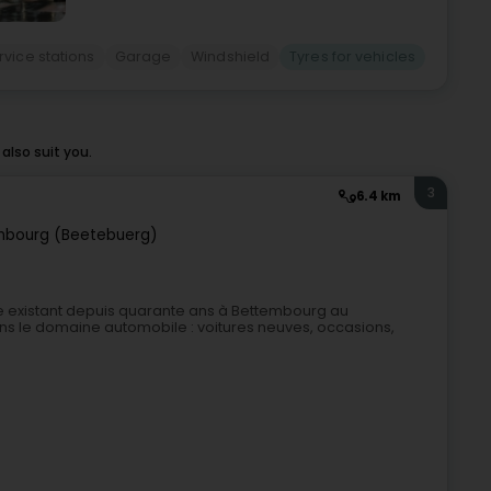
rvice stations
Garage
Windshield
Tyres for vehicles
also suit you.
3
6.4 km
mbourg (Beetebuerg)
e existant depuis quarante ans à Bettembourg au
s le domaine automobile : voitures neuves, occasions,