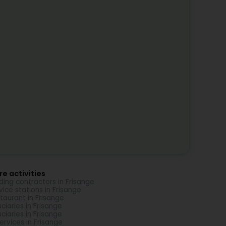
e activities
lding contractors in Frisange
vice stations in Frisange
taurant in Frisange
uciaries in Frisange
uciaries in Frisange
Services in Frisange