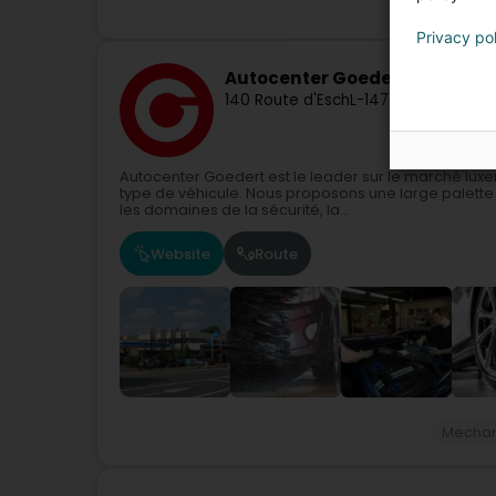
Véhicu
Privacy po
Autocenter Goedert
140 Route d'Esch
L-1471
Luxembourg (
Autocenter Goedert est le leader sur le marché luxe
type de véhicule. Nous proposons une large palette
les domaines de la sécurité, la...
Website
Route
Mechan