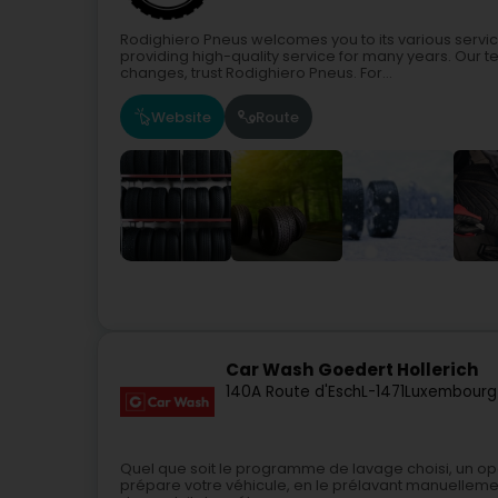
Rodighiero Pneus welcomes you to its various serv
providing high-quality service for many years. Our te
changes, trust Rodighiero Pneus. For...
Website
Route
Car Wash Goedert Hollerich
140A Route d'Esch
L-1471
Luxembourg
Quel que soit le programme de lavage choisi, un opé
prépare votre véhicule, en le prélavant manuellement