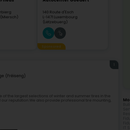
 Pneus
Autocenter Goedert
rbierg
140 Route d'Esch
(Miersch)
L-1471
Luxembourg
(Lëtzebuerg)
Sponsored
1
ge (Fréiseng)
of the largest selections of winter and summer tires in the
Mor
 our reputation.We also provide professional tire mounting,
Bui
Ser
Res
Fid
Fid
IT 