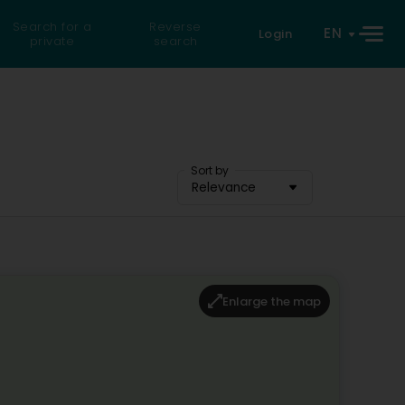
Search for a
Reverse
EN
Login
private
search
Sort by
Relevance
Enlarge the map