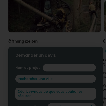
Öffnungszeiten
Ü
Demander un devis
F
G
Nom du projet :
W
p
W
v
H
E