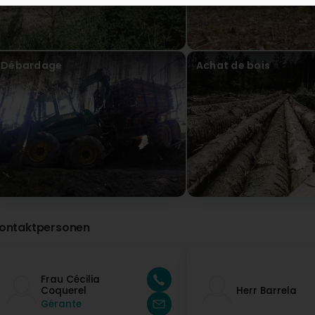
Débardage
Achat de bois
ontaktpersonen
Frau Cécilia
Coquerel
Herr Barrela
Gérante