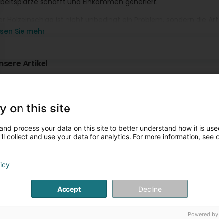
rbeitsplätze schafft und Einkommen generiert.
er Holzeinschlag ist nicht unbedingt ein Problem, sondern die Ar
aher ist es von entscheidender Bedeutung, ein Gleichgewicht z
esen Sie mehr
nd der Erhaltung unseres Planeten zu finden.
ür weitere Informationen können Sie uns unter 888088 kontaktie
nsere Artikel
Plantation
Nettoyage
y on this site
and process your data on this site to better understand how it is used
ll collect and use your data for analytics. For more information, see 
licy
Accept
Decline
Powered by