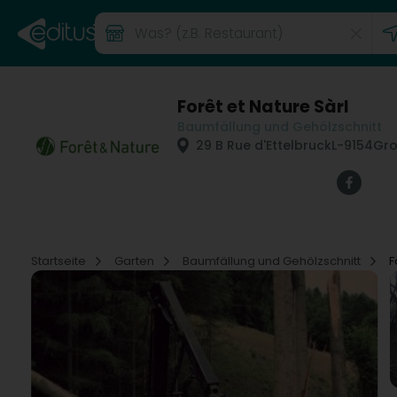
Forêt et Nature Sàrl
Baumfällung und Gehölzschnitt
29 B Rue d'Ettelbruck
L-9154
Gro
Startseite
Garten
Baumfällung und Gehölzschnitt
F