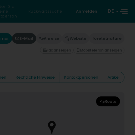
den Sie
DE
eine
Rückwärtssuche
Anmelden
atperson
mmer
E-Mail
Anreise
Website
foretetnature
Fax anzeigen
Mobiltelefon anzeigen
nen
Rechtliche Hinweise
Kontaktpersonen
Artikel
Route