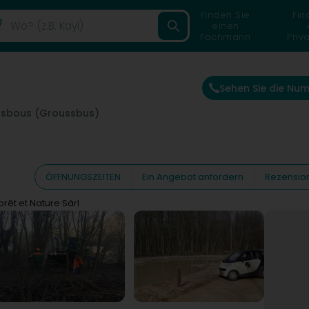
Finden Sie
Fin
einen
Fachmann
Priv
Sehen Sie die Nu
sbous (Groussbus)
ÖFFNUNGSZEITEN
Ein Angebot anfordern
Rezensio
orêt et Nature Sàrl