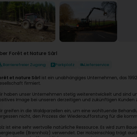
ber Forêt et Nature Sàrl
Barrierefreier Zugang
Parkplatz
Lieferservice
orêt et nature Sàrl
ist ein unabhängiges Unternehmen, das 1992
esellschaft firmiert.
ir haben unser Unternehmen stetig weiterentwickelt und sind 
ositives Image bei unseren derzeitigen und zukünftigen Kunden z
ir greifen in die Waldparzellen ein, um eine wohltuende Behandl
ergessen nicht, den Prozess der Wiederaufforstung für die ko
olz ist eine sehr wertvolle natürliche Ressource. Es wird zum Bau
nergiequelle (Brennholz) verwendet. Der Holzeinschlag trägt auch