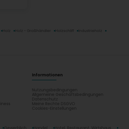
Holz
Holz - Großhändler
Holzschliff
Industrieholz
Informationen
Nutzungsbedingungen
Allgemeine Geschäftsbedingungen
Datenschutz
iness
Meine Rechte DSGVO
t
Cookies-Einstellungen
Gewerblich
Handel
Hotel, Restaurant, Wirtshaus