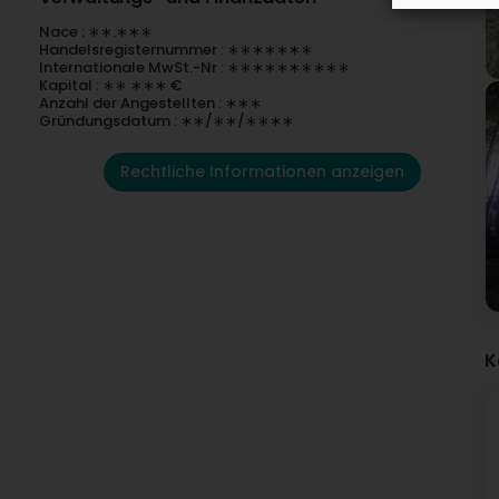
Nace : ∗∗.∗∗∗
Handelsregisternummer : ∗∗∗∗∗∗∗
Internationale MwSt.-Nr : ∗∗∗∗∗∗∗∗∗∗
Kapital : ∗∗ ∗∗∗ €
Anzahl der Angestellten : ∗∗∗
Gründungsdatum : ∗∗/∗∗/∗∗∗∗
Rechtliche Informationen anzeigen
K