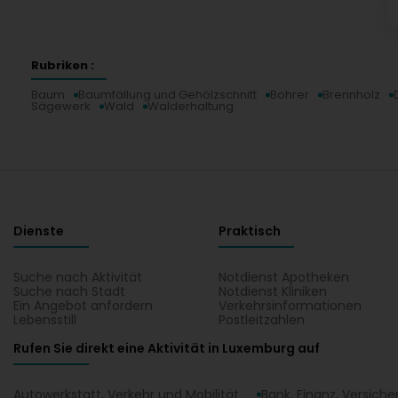
Rubriken :
Baum
Baumfällung und Gehölzschnitt
Bohrer
Brennholz
Sägewerk
Wald
Walderhaltung
Dienste
Praktisch
Suche nach Aktivität
Notdienst Apotheken
Suche nach Stadt
Notdienst Kliniken
Ein Angebot anfordern
Verkehrsinformationen
Lebensstill
Postleitzahlen
Rufen Sie direkt eine Aktivität in Luxemburg auf
Autowerkstatt, Verkehr und Mobilität
Bank, Finanz, Versich