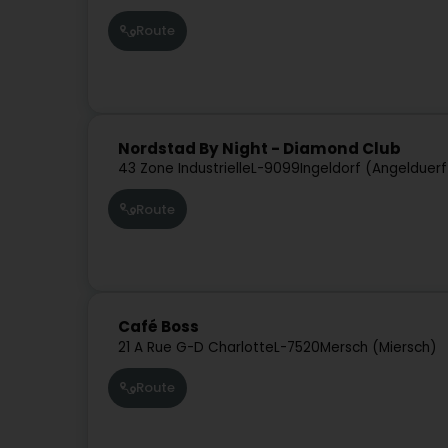
Route
Nordstad By Night - Diamond Club
43 Zone Industrielle
L-9099
Ingeldorf (Angelduerf
Route
Café Boss
21 A Rue G-D Charlotte
L-7520
Mersch (Miersch)
Route