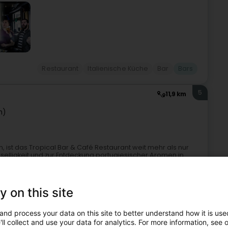
Restaurant
Italienische Küche
Bar
Bars
5
11,9 km
h)
 ist das Tropical Bar & Café Restaurant weit mehr als nur
 Geselligkeit und zur Entdeckung portugiesischer Aromen in
Route
y on this site
and process your data on this site to better understand how it is used
ll collect and use your data for analytics. For more information, see 