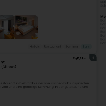
Kur
Sch
Me
Bar
Bar
Bar
Bar
Bar
Bar
Bar
Hotels
Restaurant
Seminar
Bars
4
11,6 km
ant
h (Dikrech)
estaurant in Diekirch!In einer von irischen Pubs inspirierten
ice und eine gesellige Stimmung, in der gute Laune und