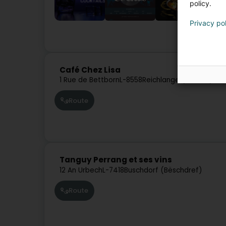
policy.
Privacy po
Café Chez Lisa
1 Rue de Bettborn
L-8558
Reichlange (Räichel)
Route
Tanguy Perrang et ses vins
12 An Urbech
L-7418
Buschdorf (Bëschdref)
Route