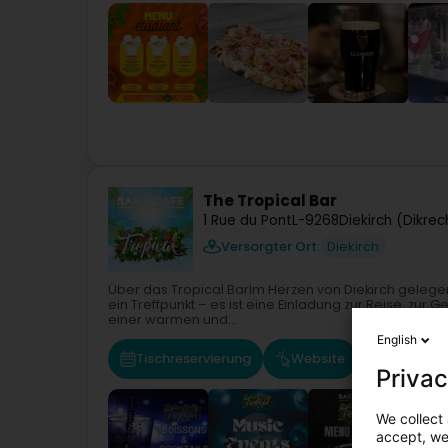
The Tropical Bar
1 Rue du Pont
L-9268
Diekirch (Dikrec
Versorgter Ort:
Diekirch
Über das Tropical BarIm Herzen von Diekirch gelegen,
ein Treffpunkt – es ist eine Einladung zur Reise, zur
einer warmen und...
English
Tischreservierung
Website
Menu
Privac
We collect 
accept, we'