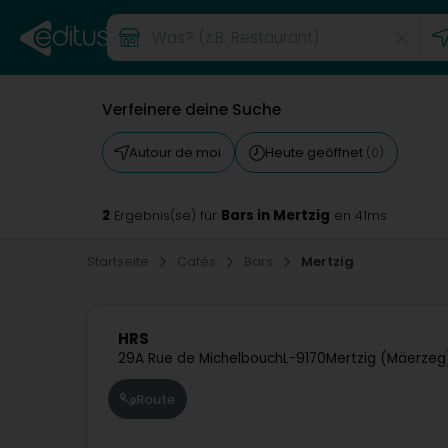
Verfeinere deine Suche
Autour de moi
Heute geöffnet
(0)
2
Bars in Mertzig
Ergebnis(se) für
en 41ms
Startseite
Cafés
Bars
Mertzig
HRS
29A Rue de Michelbouch
L-9170
Mertzig (Mäerzeg
Route