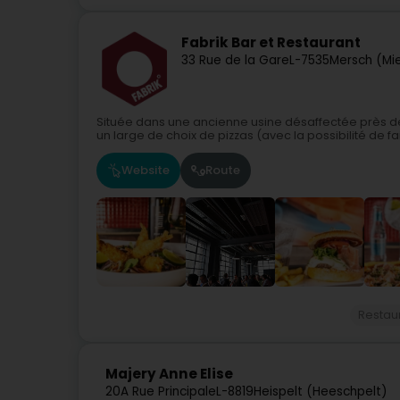
Fabrik Bar et Restaurant
33 Rue de la Gare
L-7535
Mersch (Mi
Située dans une ancienne usine désaffectée près d
un large de choix de pizzas (avec la possibilité de fai
Website
Route
Restau
Majery Anne Elise
20A Rue Principale
L-8819
Heispelt (Heeschpelt)