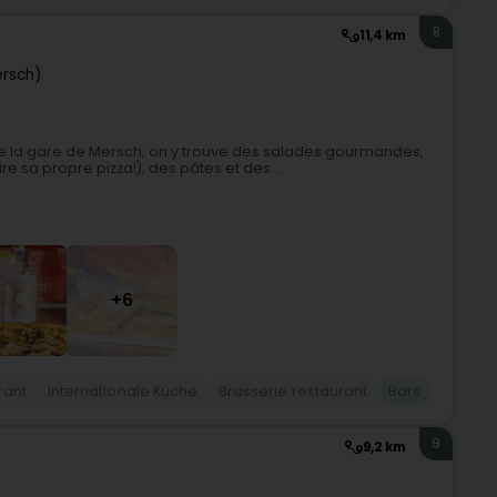
8
11,4 km
ersch)
e la gare de Mersch, on y trouve des salades gourmandes,
re sa propre pizza!), des pâtes et des...
+6
rant
Internationale Küche
Brasserie restaurant
Bars
9
9,2 km