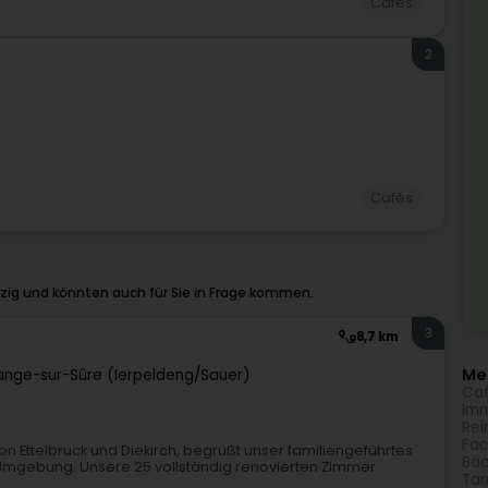
Cafés
2
Cafés
zig und könnten auch für Sie in Frage kommen.
3
8,7 km
Meh
ange-sur-Sûre (Ierpeldeng/Sauer)
Caf
Imm
Rei
Fac
 von Ettelbruck und Diekirch, begrüßt unser familiengeführtes
Bäc
 Umgebung. Unsere 25 vollständig renovierten Zimmer
Tan