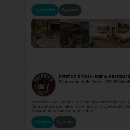
Website
Route
Patrick’s Patt- Bar & Restaur
37 Avenue de la Gare
L-9233
Diekirc
Entdecken Sie Patrick’s Patt, die unverzichtbare Bar-R
Atmosphäre genießen Sie einen durchgehenden Serv
Gastronomie aufeinandertreffen....
Menu
Route