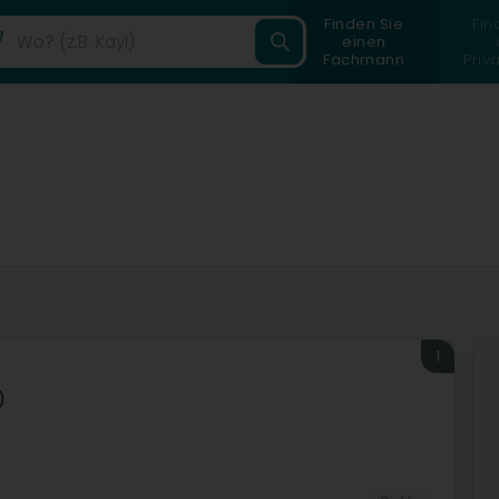
Finden Sie
Fin
einen
Fachmann
Priv
1
)