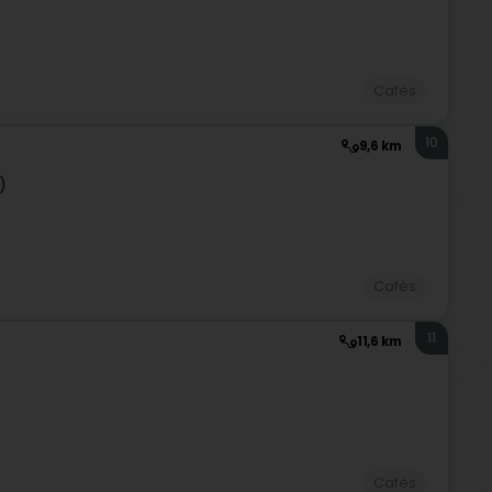
Cafés
10
9,6 km
)
Cafés
11
11,6 km
Cafés