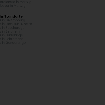
ierdienste in Mertzig
losser in Mertzig
hr Standorte
s in Luxembourg
s in Esch-sur-Alzette
s in Bascharage
s in Berchem
s in Dudelange
s in Echternach
s in Gonderange