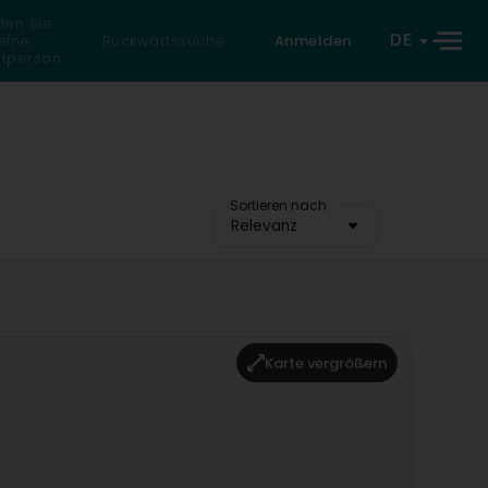
den Sie
DE
eine
Rückwärtssuche
Anmelden
atperson
Sortieren nach
Relevanz
Karte vergrößern