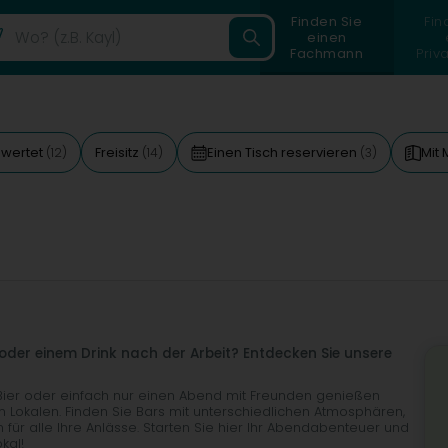
Finden Sie
Fin
einen
Fachmann
Priv
ewertet
Freisitz
Einen Tisch reservieren
Mit
(12)
(14)
(3)
der einem Drink nach der Arbeit? Entdecken Sie unsere
 Bier oder einfach nur einen Abend mit Freunden genießen
en Lokalen. Finden Sie Bars mit unterschiedlichen Atmosphären,
für alle Ihre Anlässe. Starten Sie hier Ihr Abendabenteuer und
kal!