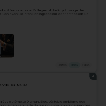
rink mit Freunden oder Kollegen ist die Royal Lounge der
rt. Genießen Sie Ihren Lieblingscocktail oder entdecken Sie
Cafés
Bars
Pubs
4
erville-sur-Meuse
t soirées à thème.Le Diamant Bleu, véritable emblème des
connue depuis plus de dix ans pour son ambiance inégalée