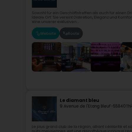
Sowohl für ein Geschäftstreffen als auch für einen D
ideale Ort. Sie vereint Diskretion, Eleganz und Komfo
eine unserer exklusiven...
Website
Route
Le diamant bleu
9 Avenue de l'Etang Bleu
F-55840
Thi
Le plus grand club de la région, alliant célébrité e
nuits meusiennes, est une discothèque iconique re