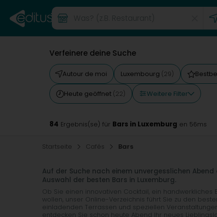
Verfeinere deine Suche
Autour de moi
Luxembourg
Bestb
(29)
Weitere Filter
Heute geöffnet
(22)
84
Bars in Luxemburg
Ergebnis(se) für
en 56ms
Startseite
Cafés
Bars
Auf der Suche nach einem unvergesslichen Abend o
Auswahl der besten Bars in Luxemburg.
Ob Sie einen innovativen Cocktail, ein handwerkliches
wollen, unser Online-Verzeichnis führt Sie zu den best
einladenden Terrassen und speziellen Veranstaltungen 
entdecken Sie schon heute Abend Ihr neues Lieblingslo