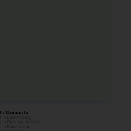
hr Standorte
s in Luxembourg
s in Esch-sur-Alzette
s in Bascharage