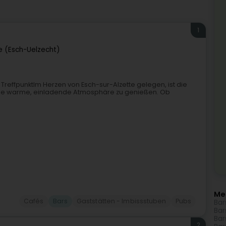
1
e (Esch-Uelzecht)
r TreffpunktIm Herzen von Esch-sur-Alzette gelegen, ist die
eine warme, einladende Atmosphäre zu genießen. Ob
Me
Cafés
Bars
Gaststätten - Imbissstuben
Pubs
Bar
Bar
Bar
2