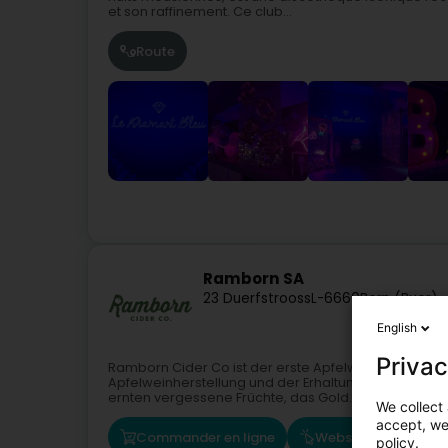
et son raffinement. Ce club...
Route
Ramborn SA
23 Duerfstrooss
L-6660
Born (Buer)
English
Privac
Ramborn Cider Co ist der erste Apfelweinhersteller
Apfelweinherstellung und der Erhaltung der natürli
ernten vergessene Früchte, das Gold...
We collect 
accept, we'
Commander en ligne
Website
Route
policy.