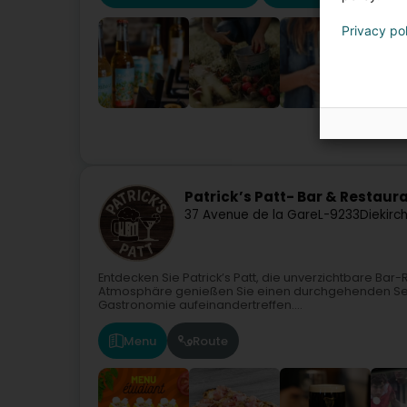
Privacy po
Patrick’s Patt- Bar & Restaur
37 Avenue de la Gare
L-9233
Diekirc
Entdecken Sie Patrick’s Patt, die unverzichtbare Bar-R
Atmosphäre genießen Sie einen durchgehenden Serv
Gastronomie aufeinandertreffen....
Menu
Route