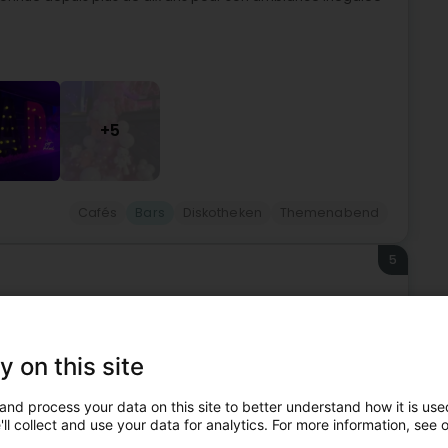
+5
Cafés
Bars
Diskotheken
Themenabend
5
y on this site
 Luxemburgs, der sich der Wiederbelebung der Tradition der
chen Umwelt in und um Luxemburg verschrieben hat. Wir
and process your data on this site to better understand how it is used
ll collect and use your data for analytics. For more information, see 