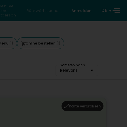
den Sie
DE
eine
Rückwärtssuche
Anmelden
atperson
 Menü
Online bestellen
(1)
(1)
Sortieren nach
Relevanz
Karte vergrößern