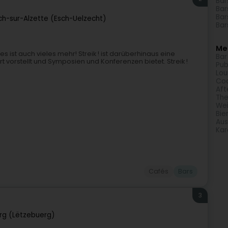
Bar
Bar
Bar
ch-sur-Alzette (Esch-Uelzecht)
Bar
Meh
 es ist auch vieles mehr! Streik ! ist darüberhinaus eine
Bar
 Art vorstellt und Symposien und Konferenzen bietet. Streik !
Pub
Lou
Coc
Aft
Th
Wei
Bie
Aus
Kar
Cafés
Bars
3
g (Lëtzebuerg)