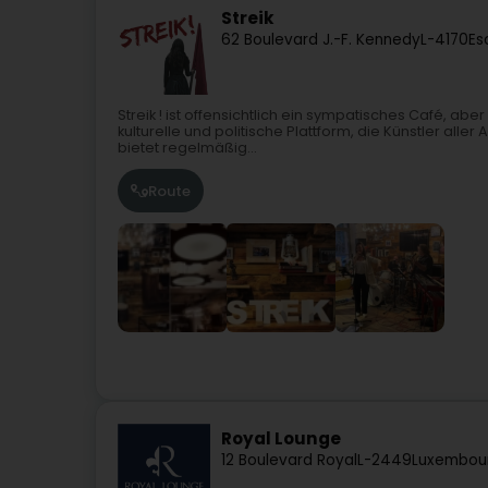
Streik
62 Boulevard J.-F. Kennedy
L-4170
Es
Streik ! ist offensichtlich ein sympatisches Café, aber
kulturelle und politische Plattform, die Künstler aller
bietet regelmäßig...
Route
Royal Lounge
12 Boulevard Royal
L-2449
Luxembour