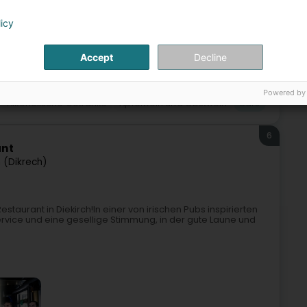
licy
Accept
Decline
Powered by
Alkoholische Getränke
Apfelwein und Obstwein
Bars
6
ant
h (Dikrech)
estaurant in Diekirch!In einer von irischen Pubs inspirierten
ice und eine gesellige Stimmung, in der gute Laune und