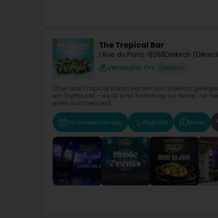
The Tropical Bar
1 Rue du Pont
L-9268
Diekirch (Dikrec
Versorgter Ort:
Diekirch
Über das Tropical BarIm Herzen von Diekirch gelegen,
ein Treffpunkt – es ist eine Einladung zur Reise, zur
einer warmen und...
Tischreservierung
Website
Menu