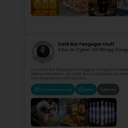
Café Bar Fengeger stuff
3 Rue de l'Eglise
L-4979
Fingig (Fengi
Das Café Bar Fengeger in Fingig ist ein typisch luxem
Mittelpunkt stehen. Als Café, Bar und Restaurant e
zum Entspannen mit Freunden...
Tischreservierung
Menu
Route