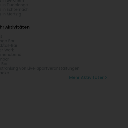
s in Berchem
s in Dudelange
s in Echternach
s in Mertzig
r Aktivitäten
s
nge Bar
ktail-Bar
er Work
emenabend
nbar
r Bar
strahlung von Live-Sportveranstaltungen
aoke
Mehr Aktivitäten