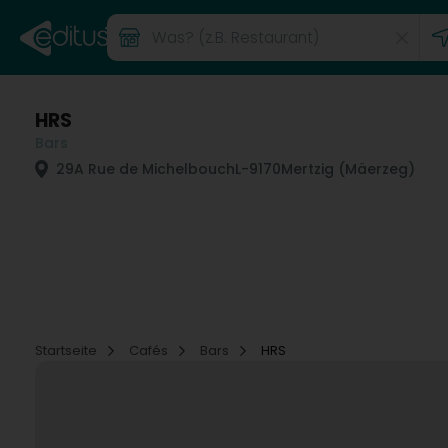
HRS
Bars
29A Rue de Michelbouch
L-9170
Mertzig (Mäerzeg)
Startseite
Cafés
Bars
HRS