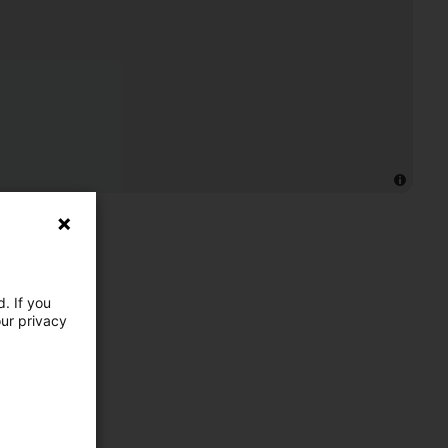
. If you
our privacy