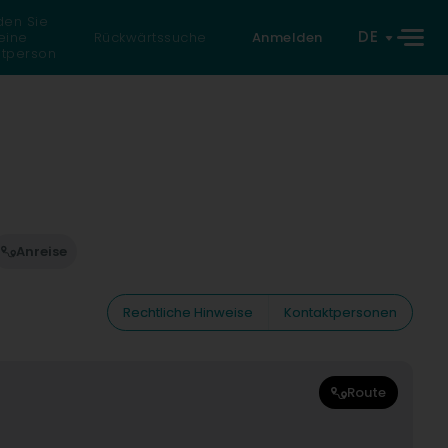
den Sie
DE
eine
Rückwärtssuche
Anmelden
atperson
Anreise
Rechtliche Hinweise
Kontaktpersonen
Route