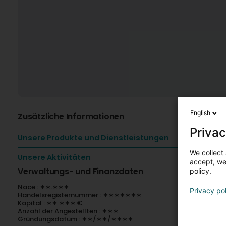
English
Zusätzliche Informationen
Privac
Unsere Produkte und Dienstleistungen
We collect 
Unsere Aktivitäten
accept, we'
Verwaltungs- und Finanzdaten
policy.
Nace : ∗∗.∗∗∗
Privacy po
Handelsregisternummer : ∗∗∗∗∗∗∗
Kapital : ∗∗ ∗∗∗ €
Anzahl der Angestellten : ∗∗∗
Gründungsdatum : ∗∗/∗∗/∗∗∗∗