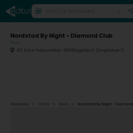
Nordstad By Night - Diamond Club
Bars
43 Zone Industrielle
L-9099
Ingeldorf (Angelduerf)
Startseite
Cafés
Bars
Nordstad By Night - Diamond