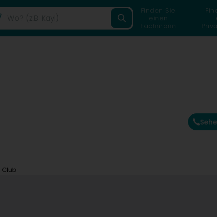
Finden Sie
Fin
einen
Fachmann
Priv
Sehe
 Club