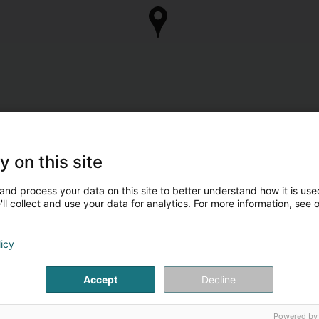
y on this site
and process your data on this site to better understand how it is used
ll collect and use your data for analytics. For more information, see 
licy
Accept
Decline
Powered by