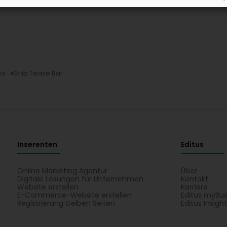
bs
Strip Tease Bar
Inserenten
Editus
Online Marketing Agentur
Über
Digitale Lösungen für Unternehmen
Kontakt
Website erstellen
Karriere
E-Commerce-Website erstellen
Editus myBus
Registrierung Gelben Seiten
Editus Insigh