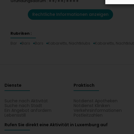
Gründungsdatum : ∗∗/∗∗/∗∗∗∗
Rechtliche Informationen anzeigen
Rubriken :
Bar
Bars
Bars
Kabaretts, Nachtklubs
Kabaretts, Nachtklu
Dienste
Praktisch
Suche nach Aktivität
Notdienst Apotheken
Suche nach Stadt
Notdienst Kliniken
Ein Angebot anfordern
Verkehrsinformationen
Lebensstill
Postleitzahlen
Rufen Sie direkt eine Aktivität in Luxemburg auf