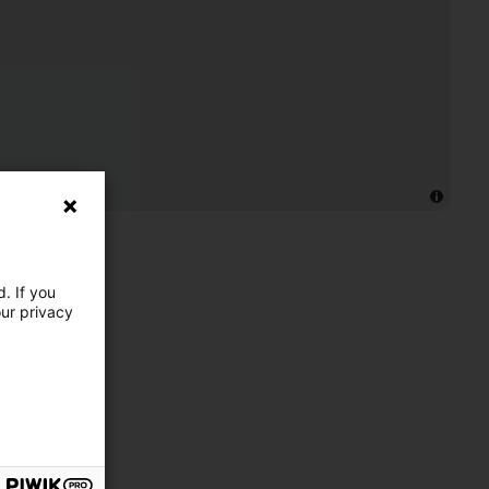
. If you
our privacy