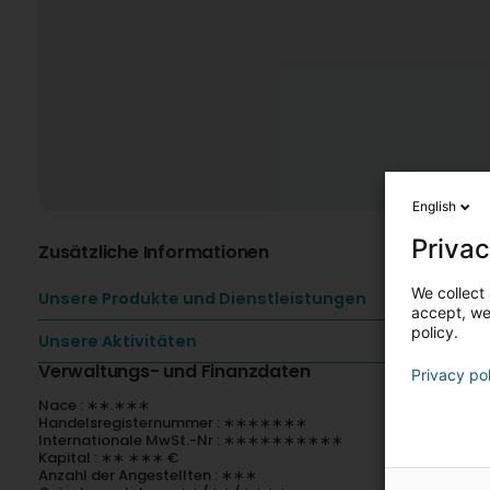
English
Privac
Zusätzliche Informationen
We collect 
Unsere Produkte und Dienstleistungen
accept, we'
policy.
Unsere Aktivitäten
Verwaltungs- und Finanzdaten
Privacy po
Nace : ∗∗.∗∗∗
Handelsregisternummer : ∗∗∗∗∗∗∗
Internationale MwSt.-Nr : ∗∗∗∗∗∗∗∗∗∗
Kapital : ∗∗ ∗∗∗ €
Anzahl der Angestellten : ∗∗∗