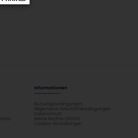
Informationen
Nutzungsbedingungen
Allgemeine Geschäftsbedingungen
Datenschutz
iness
Meine Rechte DSGVO
t
Cookies-Einstellungen