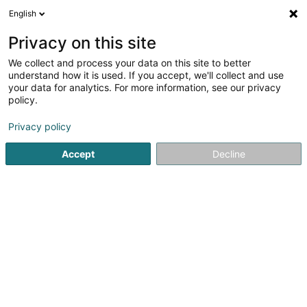
English
DE
Privacy on this site
We collect and process your data on this site to better
Verfeinere deine Suche
understand how it is used. If you accept, we'll collect and use
your data for analytics. For more information, see our privacy
Autour de moi
Bestbewertet
Parkplatz
He
(1)
(1)
policy.
2
Weinbau in Greiveldange
Ergebnis(se) für
en 41ms
Privacy policy
Startseite
Weinbau
Greiveldange
Accept
Decline
1
Stronck-Pinnel Domaine Viticole
5 Azengen
L-5427
Greiveldange (Greiweldeng)
Bei der im Jahr 1855 gegründeten Domaine „Stronck-
Pinnel“ handelt es sich um einen traditionellen
Familienbetrieb mit eigener Sektmanufaktur. Der
hauseigene Luxemburger Crémant Saints Pierre et Paul
wird seit 1992 produziert. Des Weiteren werden eine...