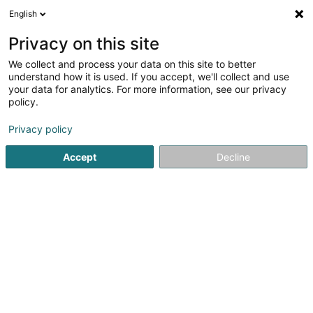
English
DE
Privacy on this site
We collect and process your data on this site to better
Verfeinere deine Suche
understand how it is used. If you accept, we'll collect and use
your data for analytics. For more information, see our privacy
Autour de moi
Bestbewertet
Barrierefreier Zuga
(2)
policy.
8
Weinbau in Remich
Ergebnis(se) für
en 41ms
Privacy policy
Startseite
Weinbau
Remich
Accept
Decline
1
Fonds de Solidarité Viticole
8 Rue Nic Kieffer
L-5551
Remich (Réimech)
Fonds de Solidarité Viticole: Gemeinsam für den
Luxemburger WeinbauUnter der Dachmarke Vins &
Crémants Luxembourg vereint der Fonds de Solidarité
Viticole alle Winzer des Landes, um gemeinsam die
Zukunft des Luxemburger Weinbaus zu gestalten. In...