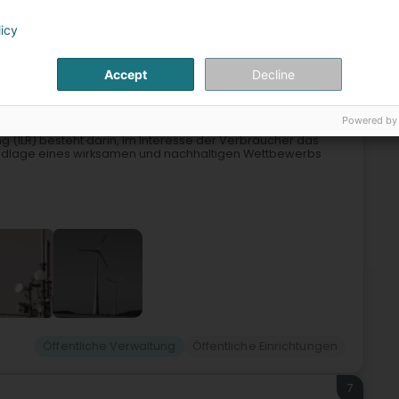
edizinische Dienstleistungen
Senior
Hilfe für Senioren
licy
6
 de Régulation
Accept
Decline
Lëtzebuerg)
Powered by
g (ILR) besteht darin, im Interesse der Verbraucher das
ndlage eines wirksamen und nachhaltigen Wettbewerbs
Öffentliche Verwaltung
Öffentliche Einrichtungen
7