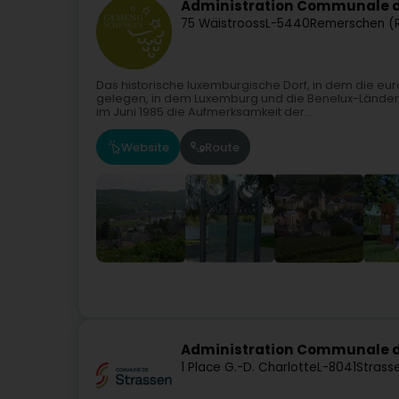
Administration Communale 
75 Wäistrooss
L-5440
Remerschen (
Das historische luxemburgische Dorf, in dem die e
gelegen, in dem Luxemburg und die Benelux-Länder
im Juni 1985 die Aufmerksamkeit der...
Website
Route
Administration Communale d
1 Place G.-D. Charlotte
L-8041
Strass