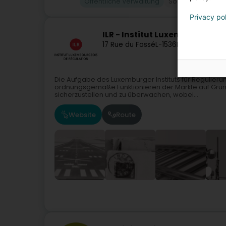
Öffentliche Verwaltung
Sozial und param
Privacy po
ILR - Institut Luxembourgeois
17 Rue du Fossé
L-1536
Luxembourg (
Die Aufgabe des Luxemburger Instituts für Regulierun
ordnungsgemäße Funktionieren der Märkte auf Gru
sicherzustellen und zu überwachen, wobei...
Website
Route