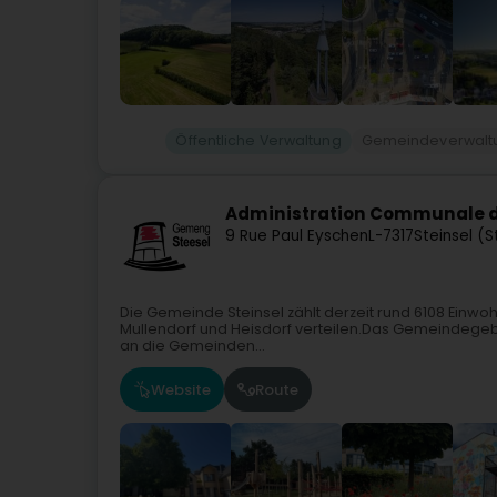
Öffentliche Verwaltung
Gemeindeverwalt
Administration Communale d
9 Rue Paul Eyschen
L-7317
Steinsel (S
Die Gemeinde Steinsel zählt derzeit rund 6108 Einwohn
Mullendorf und Heisdorf verteilen.Das Gemeindegebie
an die Gemeinden...
Website
Route