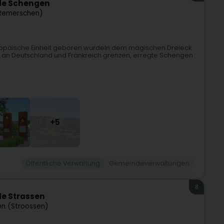
de Schengen
Remerschen)
uropäische Einheit geboren wurdeIn dem magischen Dreieck
 an Deutschland und Frankreich grenzen, erregte Schengen
+5
Öffentliche Verwaltung
Gemeindeverwaltungen
8
e Strassen
en (Stroossen)