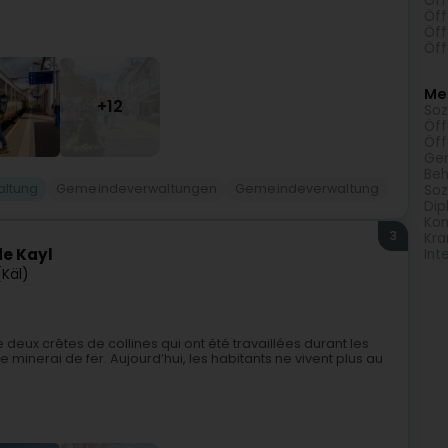
Öff
Öff
Öff
Öff
Meh
+12
Soz
Öff
Öff
Ge
Beh
altung
Gemeindeverwaltungen
Gemeindeverwaltung
Soz
Dip
Kon
3
Kra
e Kayl
Int
(Käl)
 deux crêtes de collines qui ont été travaillées durant les
 minerai de fer. Aujourd’hui, les habitants ne vivent plus au