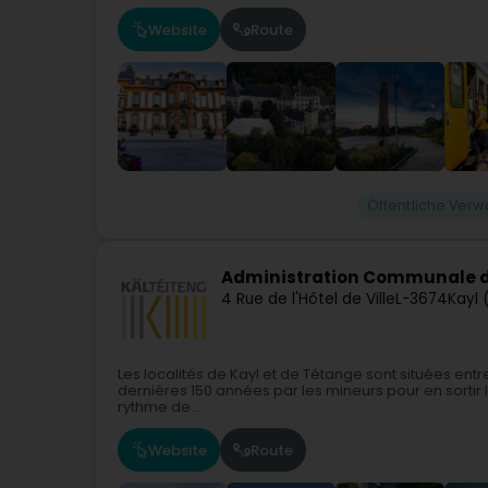
Website
Route
Öffentliche Verw
Administration Communale d
4 Rue de l'Hôtel de Ville
L-3674
Kayl 
Les localités de Kayl et de Tétange sont situées entre
dernières 150 années par les mineurs pour en sortir le
rythme de...
Website
Route