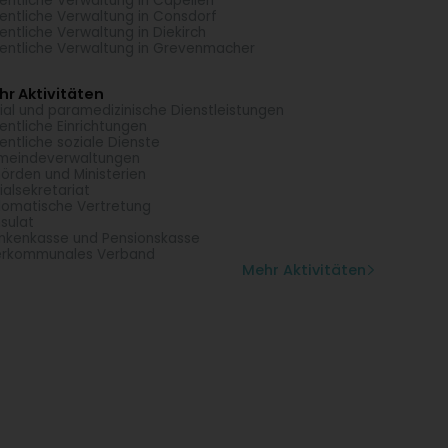
entliche Verwaltung in Capellen
entliche Verwaltung in Consdorf
entliche Verwaltung in Diekirch
entliche Verwaltung in Grevenmacher
r Aktivitäten
ial und paramedizinische Dienstleistungen
entliche Einrichtungen
entliche soziale Dienste
meindeverwaltungen
örden und Ministerien
ialsekretariat
lomatische Vertretung
sulat
nkenkasse und Pensionskasse
erkommunales Verband
Mehr Aktivitäten