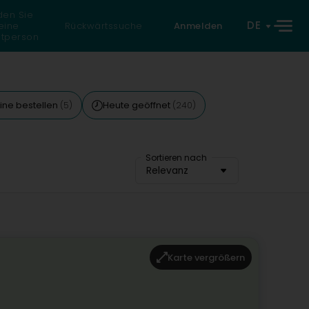
den Sie
DE
eine
Rückwärtssuche
Anmelden
atperson
ine bestellen
Heute geöffnet
(5)
(240)
Sortieren nach
Relevanz
Karte vergrößern