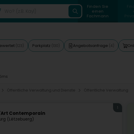
Finden Sie
Fin
einen
Fachmann
Priv
ewertet
Parkplatz
Angebotsanfrage
Onl
(123)
(130)
(4)
5ms
Öffentliche Verwaltung und Dienste
Öffentliche Verwaltung
1
'Art Contemporain
rg (Lëtzebuerg)