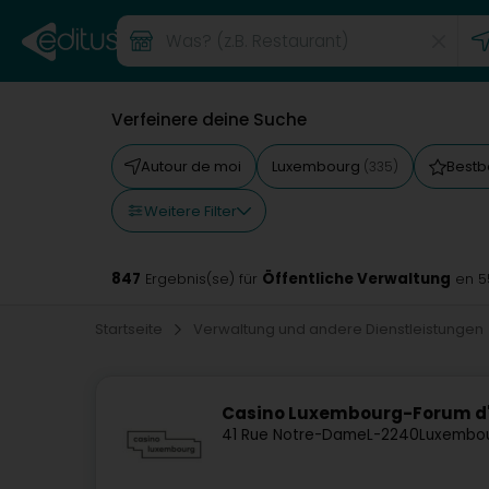
Verfeinere deine Suche
Autour de moi
Luxembourg
Bestb
(335)
Weitere Filter
847
Öffentliche Verwaltung
Ergebnis(se) für
en 5
Startseite
Verwaltung und andere Dienstleistungen
Casino Luxembourg-Forum d
41 Rue Notre-Dame
L-2240
Luxembou