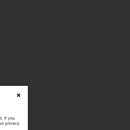
. If you
our privacy