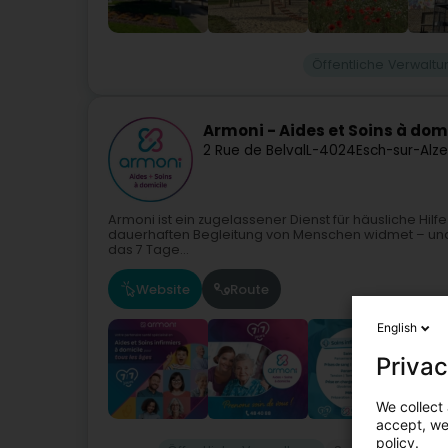
Öffentliche Verwalt
Armoni - Aides et Soins à dom
2 Rue de Belval
L-4024
Esch-sur-Alz
Armoni ist ein zugelassener Dienst für häusliche Hil
dauerhaften Begleitung von Menschen widmet – unab
das 7 Tage...
Website
Route
English
Privac
We collect 
accept, we'
policy.