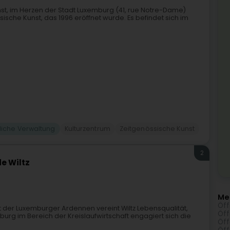
st, im Herzen der Stadt Luxemburg (41, rue Notre-Dame)
ische Kunst, das 1996 eröffnet wurde. Es befindet sich im
liche Verwaltung
Kulturzentrum
Zeitgenössische Kunst
2
e Wiltz
Me
Öff
der Luxemburger Ardennen vereint Wiltz Lebensqualität,
Öff
emburg im Bereich der Kreislaufwirtschaft engagiert sich die
Öff