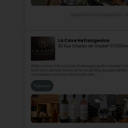
Allgemeine Nahrungsmittel - E
La Cave Hettangeoise
30 Rue Charles de Gaulle
F-57330
He
Willkommen bei La Cave HettangeoiseIhr idealer Part
sind stolz darauf, Ihnen eine sorgfältig ausgewählte
verzaubern und Ihre Momente der...
Route