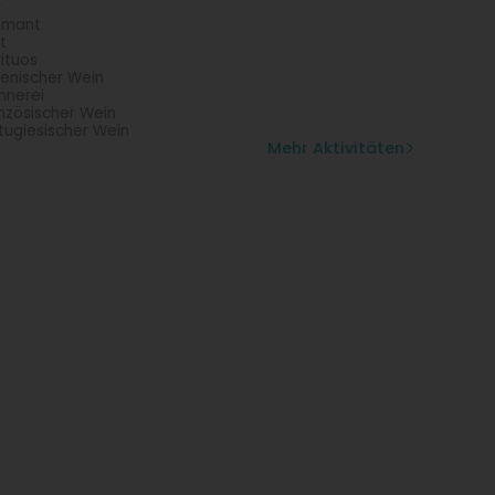
r
émant
t
rituos
lienischer Wein
nnerei
nzösischer Wein
tugiesischer Wein
Mehr Aktivitäten