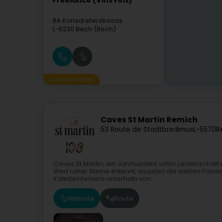
Freelance (Vins Fins)
8A Konsdreferstrooss
L-6230
Bech (Bech)
Gesponserter
Caves St Martin Remich
53 Route de Stadtbredimus
L-5570
R
Caves St Martin, ein Jahrhundert voller Leidenschaf
Wert roher Steine erkennt, wussten die sieben Pion
Kalksteinfelsens unterhalb von...
Website
Route