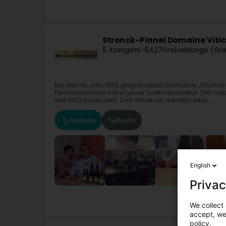
Stronck-Pinnel Domaine Vitic
5 Azengen
L-5427
Greiveldange (Gr
Bei der im Jahr 1855 gegründeten Domaine „Stronck-P
Familienbetrieb mit eigener Sektmanufaktur. Der ha
seit 1992 produziert. Des Weiteren werden eine...
Website
Route
English
Privac
We collect 
accept, we'
policy.