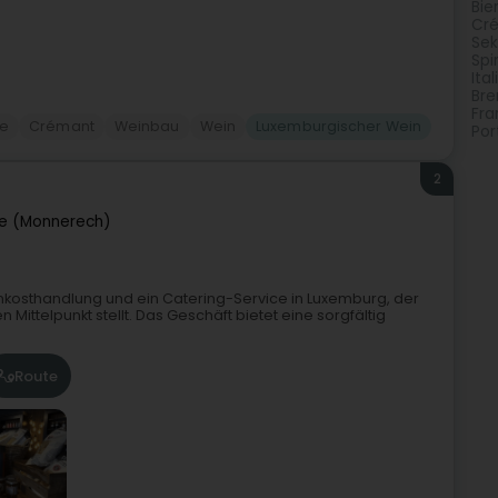
Bie
Cr
Sek
Spi
Ita
Bre
Fra
ke
Crémant
Weinbau
Wein
Luxemburgischer Wein
Por
2
e (Monnerech)
Feinkosthandlung und ein Catering-Service in Luxemburg, der
ittelpunkt stellt. Das Geschäft bietet eine sorgfältig
Route