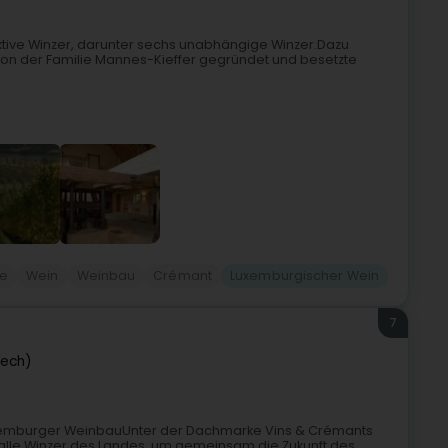
aktive Winzer, darunter sechs unabhängige Winzer.Dazu
von der Familie Mannes-Kieffer gegründet und besetzte
ke
Wein
Weinbau
Crémant
Luxemburgischer Wein
7
mech)
Luxemburger WeinbauUnter der Dachmarke Vins & Crémants
e alle Winzer des Landes, um gemeinsam die Zukunft des