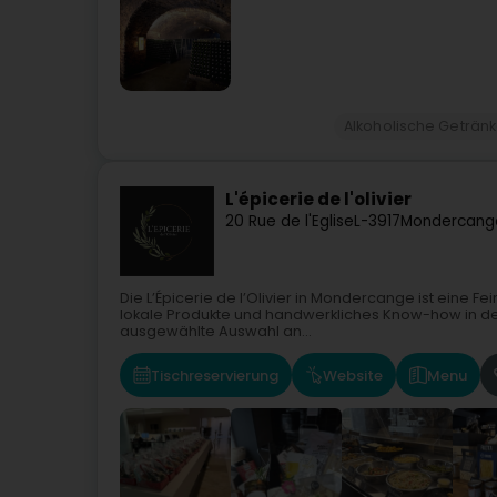
Alkoholische Geträn
L'épicerie de l'olivier
20 Rue de l'Eglise
L-3917
Mondercang
Die L’Épicerie de l’Olivier in Mondercange ist eine 
lokale Produkte und handwerkliches Know-how in den M
ausgewählte Auswahl an...
Tischreservierung
Website
Menu