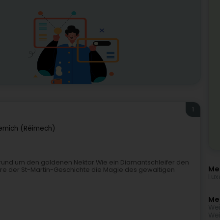
1
emich (Réimech)
t rund um den goldenen Nektar.Wie ein Diamantschleifer den
Me
iere der St-Martin-Geschichte die Magie des gewaltigen
Lux
Meh
We
Wei