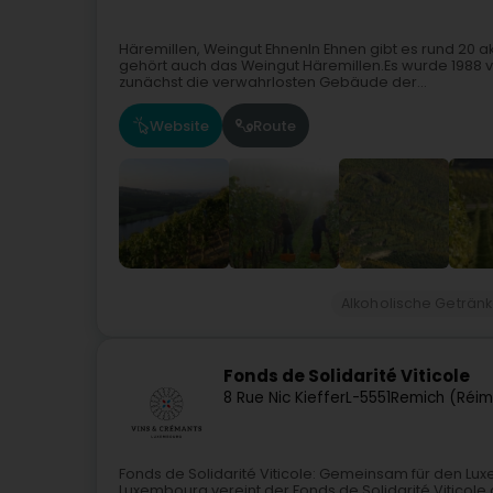
Häremillen, Weingut EhnenIn Ehnen gibt es rund 20 
gehört auch das Weingut Häremillen.Es wurde 1988 
zunächst die verwahrlosten Gebäude der...
Website
Route
Alkoholische Geträn
Fonds de Solidarité Viticole
8 Rue Nic Kieffer
L-5551
Remich (Réi
Fonds de Solidarité Viticole: Gemeinsam für den 
Luxembourg vereint der Fonds de Solidarité Viticol