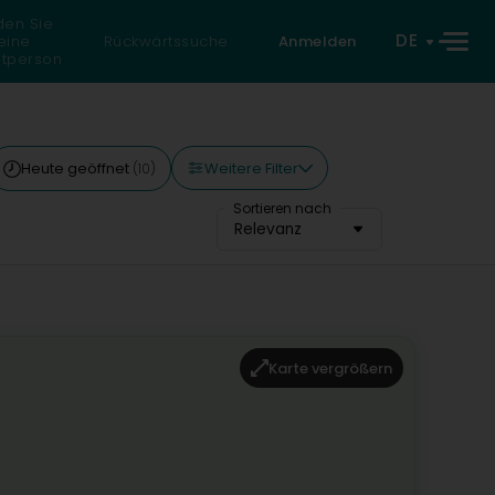
den Sie
DE
eine
Rückwärtssuche
Anmelden
atperson
Weitere Filter
Heute geöffnet
(10)
Sortieren nach
Relevanz
Karte vergrößern