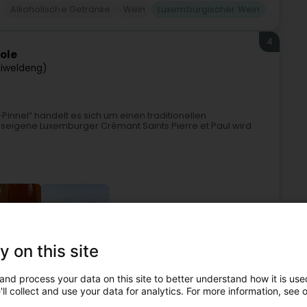
Alkoholische Getränke
Wein
Luxemburgischer Wein
4
ole
eiweldeng)
innel“ handelt es sich um einen traditionellen
useigene Luxemburger Crémant Saints Pierre et Paul wird
y on this site
Weinbau
Restaurant
Wein
Luxemburgischer Wein
and process your data on this site to better understand how it is used
ll collect and use your data for analytics. For more information, see 
5