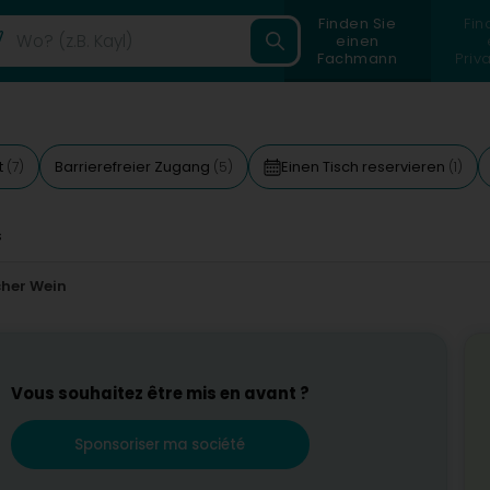
Finden Sie
Fin
einen
Fachmann
Priv
t
Barrierefreier Zugang
Einen Tisch reservieren
(7)
(5)
(1)
s
her Wein
Vous souhaitez être mis en avant ?
Sponsoriser ma société