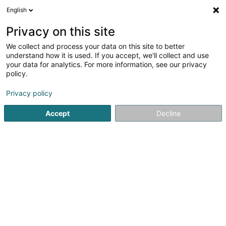
English
DE
Privacy on this site
We collect and process your data on this site to better
Verfeinere deine Suche
understand how it is used. If you accept, we'll collect and use
your data for analytics. For more information, see our privacy
Autour de moi
Heute geöffnet
(0)
policy.
1
Ergebnis(se) für
Privacy policy
Vertrieb und Lieferung von Elektrizität in Goesdorf
en
38ms
Accept
Decline
Startseite
Öffentlicher Dienst
Vertrieb und Lieferung von Elekt
1
Electricité Theis Jean-Paul
6 Moettelsergaass
L-9653
Goesdorf (Géisdref)
Öffentlicher Dienst