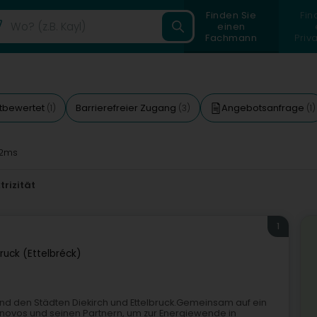
Finden Sie
Fin
einen
Fachmann
Priv
tbewertet
Barrierefreier Zugang
Angebotsanfrage
(1)
(3)
(1)
2ms
trizität
1
bruck (Ettelbréck)
d den Städten Diekirch und Ettelbruck.Gemeinsam auf ein
 Enovos und seinen Partnern, um zur Energiewende in