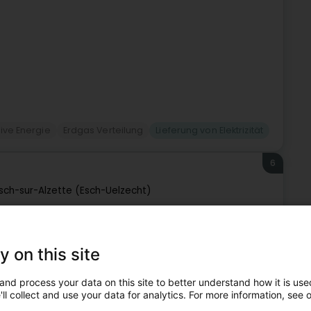
tive Energie
Erdgas Verteilung
Lieferung von Elektrizität
6
sch-sur-Alzette (Esch-Uelzecht)
gie in Luxemburg und der Großregion. Encevo hat sich zum
 eine wettbewerbsfähige Energieversorgung zu
y on this site
and process your data on this site to better understand how it is used
te
ll collect and use your data for analytics. For more information, see 