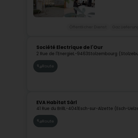
Öffentlicher Dienst
Gaz Lieferun
Société Electrique de l'Our
2 Rue de l'Energie
L-9463
Stolzembourg (Stolzeb
Route
EVA Habitat Sàrl
41 Rue du Brill
L-4041
Esch-sur-Alzette (Esch-Uelz
Route