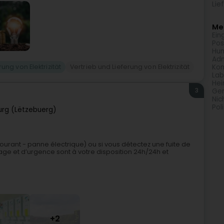
Lie
Meh
Ein
Pos
Hum
Adm
rung von Elektrizität
Vertrieb und Lieferung von Elektrizität
Kom
Lab
Hei
3
Ge
Nic
Poli
rg (Lëtzebuerg)
ourant - panne électrique) ou si vous détectez une fuite de
 et d’urgence sont à votre disposition 24h/24h et
+2