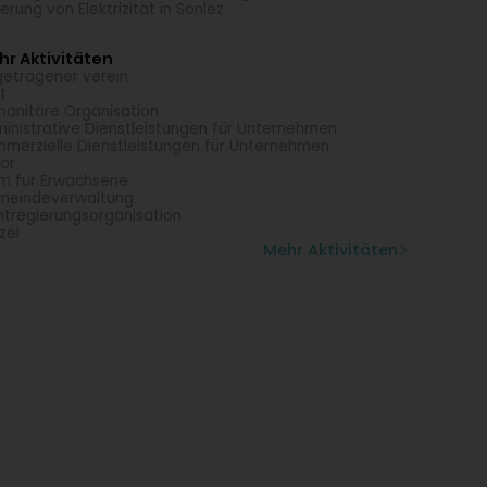
ferung von Elektrizität in Sonlez
r Aktivitäten
getragener verein
t
anitäre Organisation
inistrative Dienstleistungen für Unternehmen
merzielle Dienstleistungen für Unternehmen
or
m für Erwachsene
meindeverwaltung
htregierungsorganisation
zei
Mehr Aktivitäten