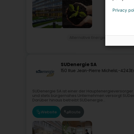
Privacy po
Alternative Energie
Energetisc
SUDenergie SA
150 Rue Jean-Pierre Michels
L-4243
E
SUDenergie SA ist einer der Hauptenergieversorger u
und stets bürgernahes Unternehmen versorgt SUDene
Darüber hinaus betreibt SUDenergie...
Website
Route