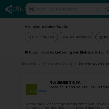
Verfeinere deine Suche
Autour de moi
Esch-sur-Alzette
Bes
(5)
16
Lieferung von Elektrizität
Ergebnis(se) für
en 5
Startseite
Öffentlicher Dienst
Lieferung von Elek
NordENERGIE SA
Place de l'Hôtel de Ville
L-9087
Ettel
NordENERGIE: das Energieunternehmen von Enovos un
gemeinsames Ziel hinarbeiten: Dies ist das Ziel von