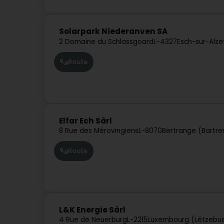
Solarpark Niederanven SA
2 Domaine du Schlassgoard
L-4327
Esch-sur-Alze
Route
Elfar Ech Sàrl
8 Rue des Mérovingiens
L-8070
Bertrange (Bartre
Route
L&K Energie Sàrl
4 Rue de Neuerburg
L-2215
Luxembourg (Lëtzebu