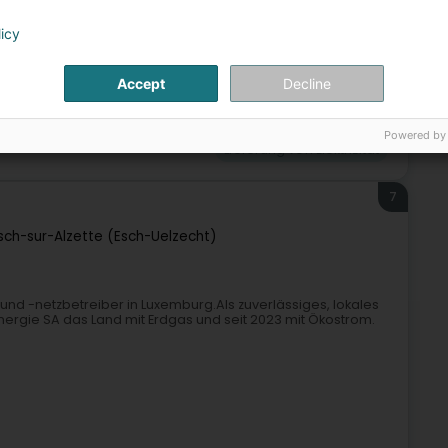
licy
Accept
Decline
her Übergang
Öffentlicher Dienst
Erneuerbare Energie
Powered by
Lieferung von Elektrizität
7
sch-sur-Alzette (Esch-Uelzecht)
nd -netzbetreiber in Luxemburg.Als zuverlässiges, lokales
rgie SA das Land mit Erdgas und seit 2023 mit Ökostrom.