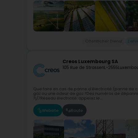
Öffentlicher Dienst
Liefe
Creos Luxembourg SA
105 Rue de Strassen
L-2555
Luxembou
Que faire en cas de panne d’électricité (panne de c
gaz ou une odeur de gaz ?Des numéros de dépannage
7j/7Réseau électricité: appelez le...
Website
Route