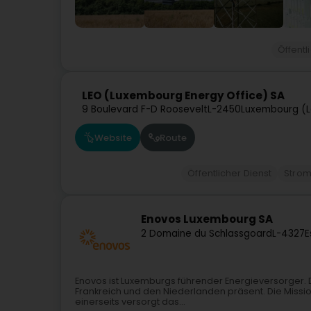
Öffentl
LEO (Luxembourg Energy Office) SA
9 Boulevard F-D Roosevelt
L-2450
Luxembourg (L
Website
Route
Öffentlicher Dienst
Stro
Enovos Luxembourg SA
2 Domaine du Schlassgoard
L-4327
E
Enovos ist Luxemburgs führender Energieversorger. D
Frankreich und den Niederlanden präsent. Die Missio
einerseits versorgt das...