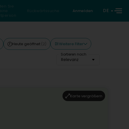
den Sie
DE
eine
Rückwärtssuche
Anmelden
atperson
Weitere Filter
Heute geöffnet
(2)
Sortieren nach
Relevanz
Karte vergrößern