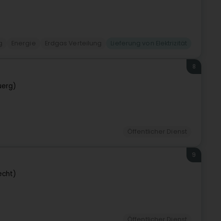
g
Energie
Erdgas Verteilung
Lieferung von Elektrizität
8
uerg)
Öffentlicher Dienst
9
echt)
Öffentlicher Dienst