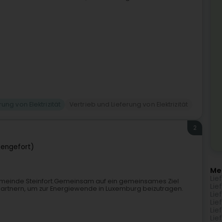
rung von Elektrizität
Vertrieb und Lieferung von Elektrizität
2
tengefort)
Me
Lie
meinde Steinfort.Gemeinsam auf ein gemeinsames Ziel
Lie
n Partnern, um zur Energiewende in Luxemburg beizutragen.
Lie
Lie
Lie
Lie