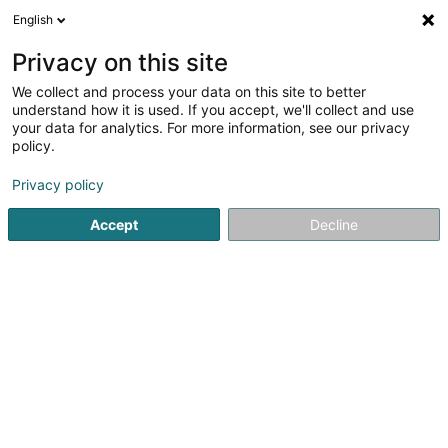
English
DE
Privacy on this site
We collect and process your data on this site to better
Electricité Theis Jean-Paul
understand how it is used. If you accept, we'll collect and use
your data for analytics. For more information, see our privacy
Vertrieb und Lieferung von Elektrizität
policy.
6 Moettelsergaass
L-9653
Goesdorf (Géisdref)
Privacy policy
Accept
Decline
Anreise
Startseite
Öffentlicher Dienst
Vertrieb und Lieferung von Ele