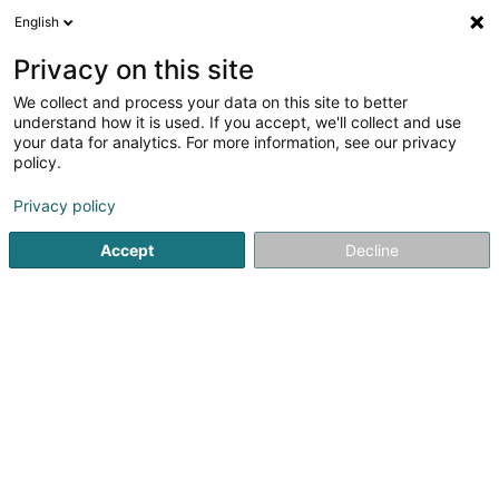
English
DE
Privacy on this site
We collect and process your data on this site to better
Verfeinere deine Suche
understand how it is used. If you accept, we'll collect and use
your data for analytics. For more information, see our privacy
Autour de moi
Heute geöffnet
(0)
policy.
1
Ergebnis(se) für
Privacy policy
Vertrieb und Lieferung von Elektrizität in Mamer
en 28ms
Accept
Decline
Startseite
Öffentlicher Dienst
Vertrieb und Lieferung von Elekt
1
Lexel Sàrl
78 Route d'Arlon
L-8210
Mamer (Mamer)
Öffentlicher Dienst