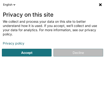
English
DE
Privacy on this site
We collect and process your data on this site to better
Verfeinere deine Suche
understand how it is used. If you accept, we'll collect and use
your data for analytics. For more information, see our privacy
Autour de moi
Heute geöffnet
(0)
policy.
1
Strassenhändler in Ettelbruck
Ergebnis(se) für
en 42ms
Privacy policy
Startseite
Verkauf
Strassenhändler
Ettelbruck
Accept
Decline
1
Popcorn Man
40 Avenue Lucien Salentiny
L-9080
Ettelbruck (Ettelbréck)
Verkauf