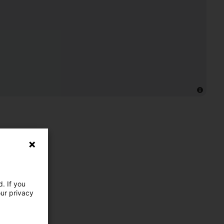
. If you
our privacy