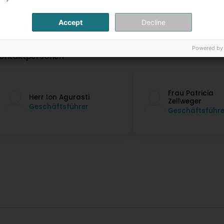
Accept
Decline
Powered by
ontaktpersonen
Frau Patricia
Herr Ion Agurasti
Zellweger
Geschäftsführer
Geschäftsführe