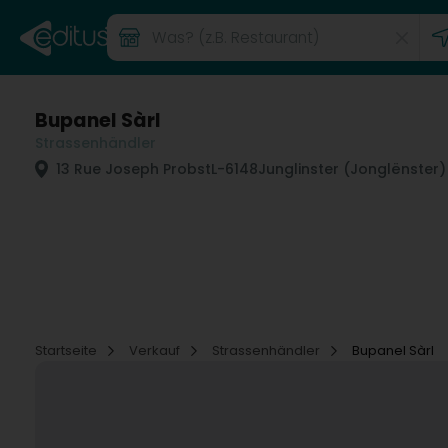
Bupanel Sàrl
Strassenhändler
13 Rue Joseph Probst
L-6148
Junglinster (Jonglënster)
Startseite
Verkauf
Strassenhändler
Bupanel Sàrl