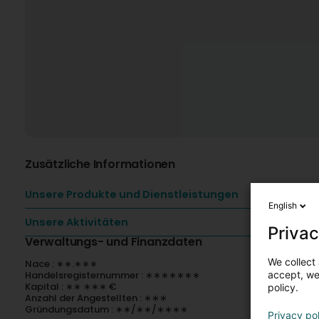
Zusätzliche Informationen
Unsere Produkte und Dienstleistungen
English
Unsere Aktivitäten
Privac
Verwaltungs- und Finanzdaten
We collect 
Nace : ∗∗.∗∗∗
accept, we'
Handelsregisternummer : ∗∗∗∗∗∗∗
Kapital : ∗∗ ∗∗∗ €
policy.
Anzahl der Angestellten : ∗∗∗
Gründungsdatum : ∗∗/∗∗/∗∗∗∗
Privacy po