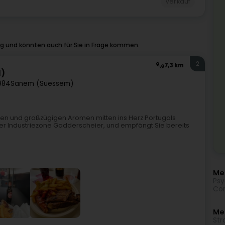
Verkauf
ig und könnten auch für Sie in Frage kommen.
2
7,3 km
l)
984
Sanem (Suessem)
chen und großzügigen Aromen mitten ins Herz Portugals
 der Industriezone Gadderscheier, und empfängt Sie bereits
Meh
Psy
Com
Me
Str