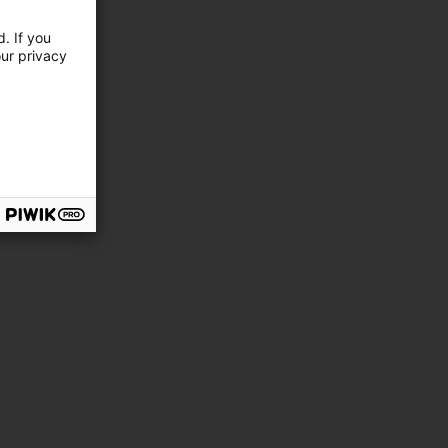
. If you
our privacy