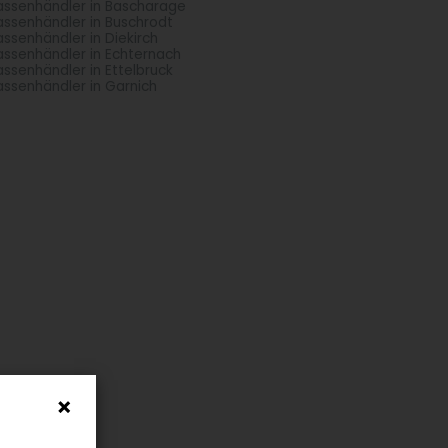
assenhändler in Bascharage
assenhändler in Buschrodt
assenhändler in Diekirch
assenhändler in Echternach
assenhändler in Ettelbruck
assenhändler in Garnich