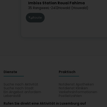
Imbiss Station Rouai Fahima
35 Rangwee
L-2412
Howald (Houwald)
Route
Dienste
Praktisch
Suche nach Aktivität
Notdienst Apotheken
Suche nach Stadt
Notdienst Kliniken
Ein Angebot anfordern
Verkehrsinformationen
Lebensstill
Postleitzahlen
Rufen Sie direkt eine Aktivität in Luxemburg auf