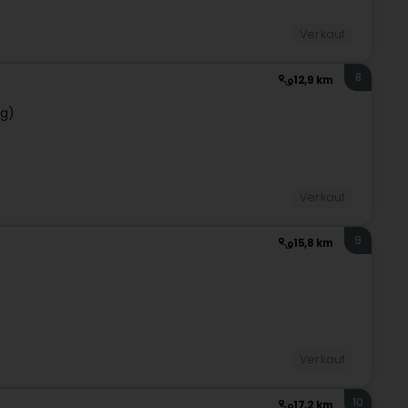
Verkauf
8
12,9 km
ng)
Verkauf
9
15,8 km
Verkauf
10
17,2 km