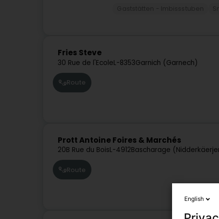
Gaststätten - Imbissstuben
S
Fries Steve
30 Rue de l'Ecole
L-8353
Garnich (Garnech)
Route
Prott Antoine Foires & Marchés
20B Rue du Bois
L-4912
Bascharage (Nidderkäerje
Route
English
Privac