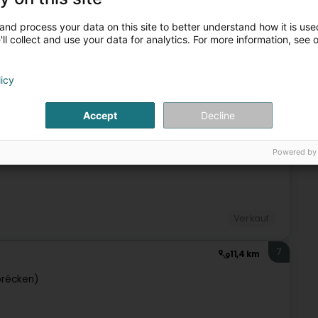
7,8 km
t)
and process your data on this site to better understand how it is used
ll collect and use your data for analytics. For more information, see 
licy
Verkauf
Accept
Decline
6
9,8 km
Powered by
Verkauf
7
11,4 km
brécken)