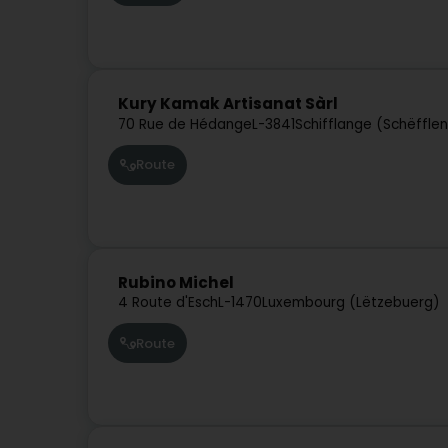
Kury Kamak Artisanat Sàrl
70 Rue de Hédange
L-3841
Schifflange (Schëffle
Route
Rubino Michel
4 Route d'Esch
L-1470
Luxembourg (Lëtzebuerg)
Route