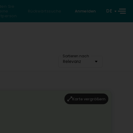
den Sie
DE
eine
Rückwärtssuche
Anmelden
atperson
Sortieren nach
Relevanz
Karte vergrößern