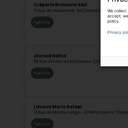
Crêperie Bretonne Sàrl
71 Rue de Hobscheid
L-8422
Steinfort (Stengefor
We collect 
accept, we'
policy.
Route
Privacy po
Ahmad Nahid
118 Rue d'Esch
L-4440
Soleuvre (Zolwer)
Route
Lavana Mario Rafael
13 Rue de Mondercange
L-4395
Pontpierre (Stee
Route