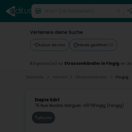
Verfeinere deine Suche
Autour de moi
Heute geöffnet
(0)
1
Strassenhändler in Fingig
Ergebnis(se) für
en 3
Startseite
Verkauf
Strassenhändler
Fingig
Dapie Sàrl
75 Rue Nicolas Margue
L-4979
Fingig (Fengig)
Route