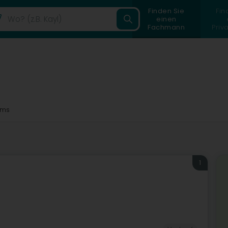
Finden Sie
Fin
einen
Fachmann
Priv
8ms
1