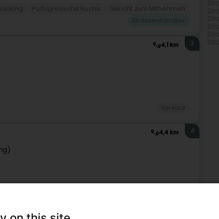
Str
nacking
Portugiesische Küche
Gericht zum Mitnehmen
Str
Str
Strassenhändler
Str
Str
Str
3
4,1 km
Verkauf
4
4,4 km
ng)
Verkauf
y on this site
5