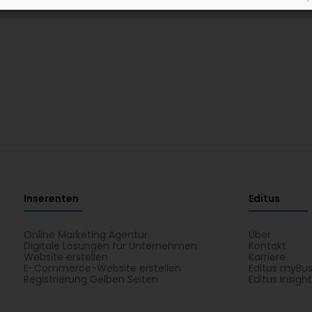
Inserenten
Editus
Online Marketing Agentur
Über
Digitale Lösungen für Unternehmen
Kontakt
Website erstellen
Karriere
E-Commerce-Website erstellen
Editus myBus
Registrierung Gelben Seiten
Editus Insigh