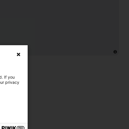
. If you
our privacy