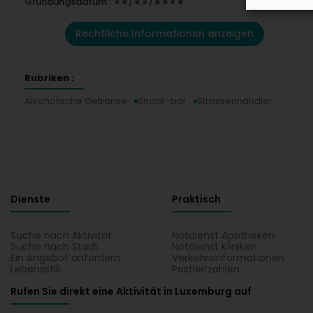
Gründungsdatum : ∗∗/∗∗/∗∗∗∗
Rechtliche Informationen anzeigen
Rubriken :
Alkoholische Getränke
Snack-bar
Strassenhändler
Dienste
Praktisch
Suche nach Aktivität
Notdienst Apotheken
Suche nach Stadt
Notdienst Kliniken
Ein Angebot anfordern
Verkehrsinformationen
Lebensstill
Postleitzahlen
Rufen Sie direkt eine Aktivität in Luxemburg auf