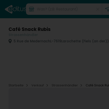
Café Snack Rubis
Strassenhändler
5 Rue de Medernach
L-7619
Larochette (Fiels (an der))
Startseite
Verkauf
Strassenhändler
Café Snack Ru