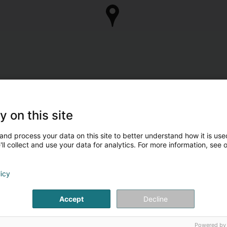
y on this site
and process your data on this site to better understand how it is used
ll collect and use your data for analytics. For more information, see 
licy
Accept
Decline
Powered by