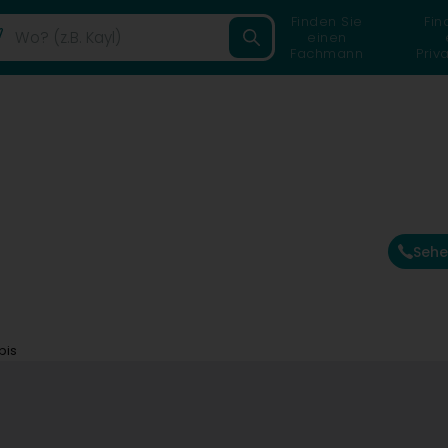
Finden Sie
Fin
einen
Fachmann
Priv
Sehe
bis