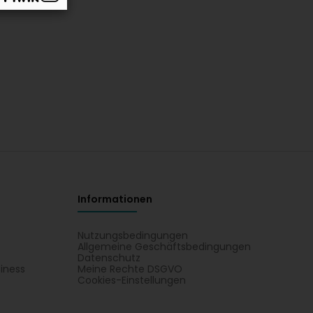
Informationen
Nutzungsbedingungen
Allgemeine Geschäftsbedingungen
Datenschutz
iness
Meine Rechte DSGVO
t
Cookies-Einstellungen