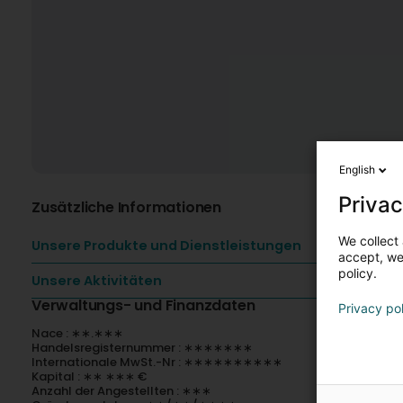
English
Privac
Zusätzliche Informationen
We collect 
Unsere Produkte und Dienstleistungen
accept, we'
policy.
Unsere Aktivitäten
Verwaltungs- und Finanzdaten
Privacy po
Nace : ∗∗.∗∗∗
Handelsregisternummer : ∗∗∗∗∗∗∗
Internationale MwSt.-Nr : ∗∗∗∗∗∗∗∗∗∗
Kapital : ∗∗ ∗∗∗ €
Anzahl der Angestellten : ∗∗∗