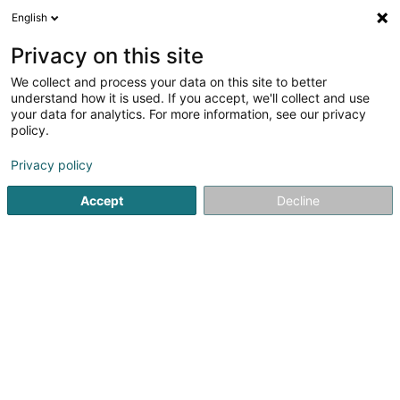
English
DE
Privacy on this site
We collect and process your data on this site to better
Verfeinere deine Suche
understand how it is used. If you accept, we'll collect and use
your data for analytics. For more information, see our privacy
Autour de moi
Heute geöffnet
(0)
policy.
1
Strassenhändler in Bascharage
Ergebnis(se) für
en 36ms
Privacy policy
Startseite
Verkauf
Strassenhändler
Bascharage
Accept
Decline
1
Prott Antoine Foires & Marchés
20B Rue du Bois
L-4912
Bascharage (Nidderkäerjeng)
Verkauf