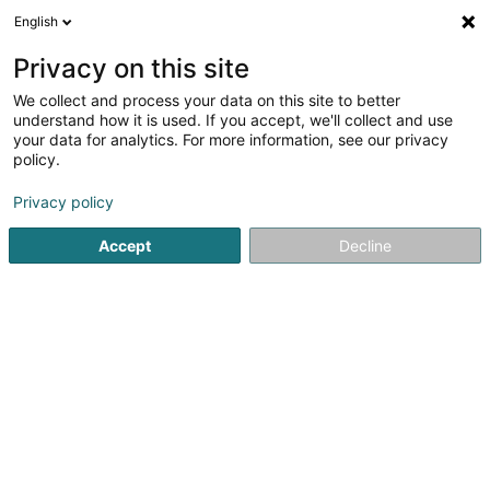
English
DE
Privacy on this site
We collect and process your data on this site to better
Verfeinere deine Suche
understand how it is used. If you accept, we'll collect and use
your data for analytics. For more information, see our privacy
Autour de moi
Luxembourg
Bestbewertet
(30)
(27)
policy.
98
Ergebnis(se) für
Privacy policy
Parfümerieartikel und Kosmetische Erzeugnisse -
Einzelhandel
Accept
Decline
en 42ms
Startseite
Parfümerie
Parfümerieartikel und Kosmetische 
1
Beauty Cosy Luxembourg
11 Rue Jean Jaurès
L-3490
Dudelange (Diddeleng)
Treten Sie ein in das Institut und tauchen Sie ein in die
zenartige und beruhigende Atmosphäre eines zugleich