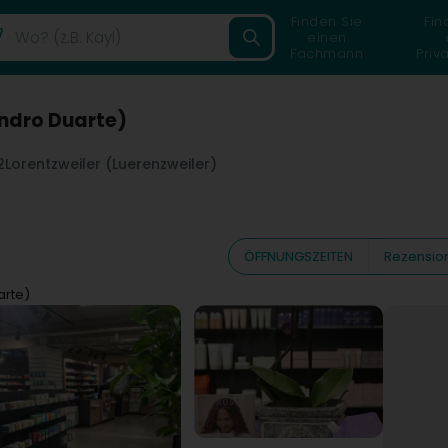
Finden Sie
Fin
einen
Fachmann
Priv
andro Duarte)
2
Lorentzweiler (Luerenzweiler)
ÖFFNUNGSZEITEN
Rezensio
arte)