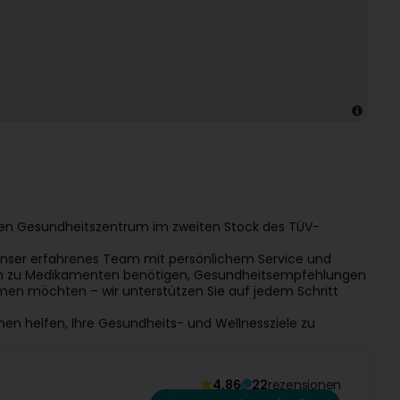
igen Gesundheitszentrum im zweiten Stock des TÜV-
 unser erfahrenes Team mit persönlichem Service und
nen zu Medikamenten benötigen, Gesundheits­empfehlungen
en möchten – wir unterstützen Sie auf jedem Schritt
hnen helfen, Ihre Gesundheits- und Wellnessziele zu
4,86
22
rezensionen