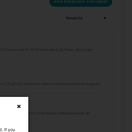
eine Rezension schreiben
Neueste
didn’t have most of what I needed, but they did order
es (Original) Ganz frendllech viel parkplatzen supper
ourgish. (Original) Frëndlech, hëllefsbereet an
. If you