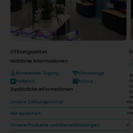
Öffnungszeiten
Ü
Nützliche Informationen
Barrierefreier Zugang
Klimaanlage
W
G
Parkplatz
Aufzug
U
Zusätzliche Informationen
k
w
Unsere Zahlungsmittel
I
B
e
Wir sprechen
Unsere Produkte und Dienstleistungen