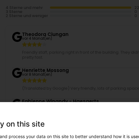
4 Sterne und mehr
3 Sterne
2 Sterne und weniger
Theodora Ciungan
vor 4 Monat(en)
Friendly staff, parking right in front of the building. They 
pretty fast.
Henriette Mossong
vor 8 Monat(en)
(Translated by Google) Very friendly, lots of parking spac
Fabienne Winandy - Haesaerts
vor 9 Monat(en)
(Translated by Google) Friendly, helpful and speak Luxemb
y on this site
schwätzen lëtzebuergesch.
and process your data on this site to better understand how it is used
A C