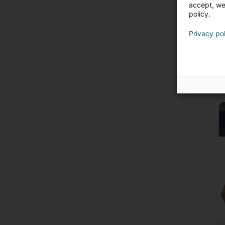
accept, we'
policy.
Privacy po
U