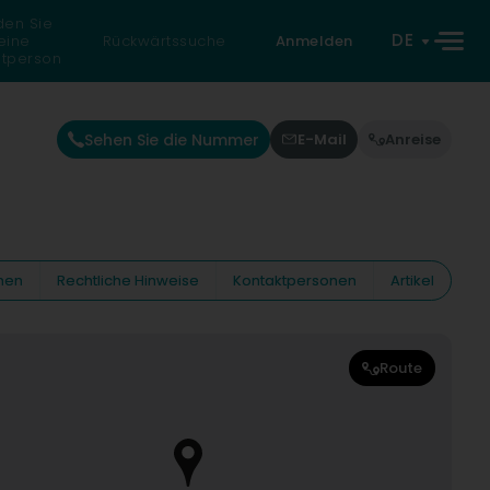
den Sie
DE
eine
Rückwärtssuche
Anmelden
atperson
Sehen Sie die Nummer
E-Mail
Anreise
nen
Rechtliche Hinweise
Kontaktpersonen
Artikel
Route