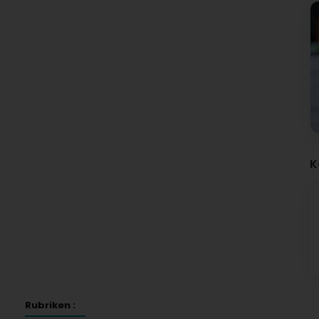
K
Rubriken :