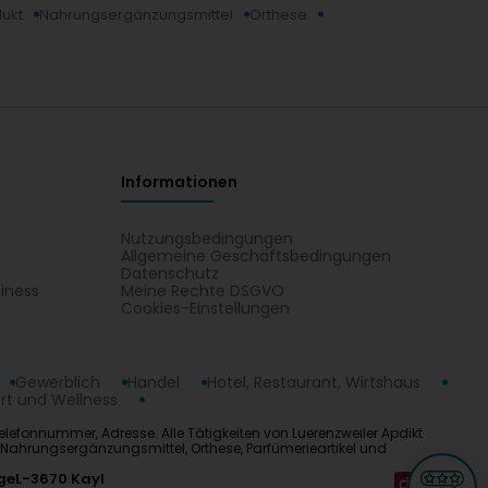
ukt
Nahrungsergänzungsmittel
Orthese
Informationen
Nutzungsbedingungen
Allgemeine Geschäftsbedingungen
Datenschutz
iness
Meine Rechte DSGVO
t
Cookies-Einstellungen
Gewerblich
Handel
Hotel, Restaurant, Wirtshaus
rt und Wellness
Telefonnummer, Adresse. Alle Tätigkeiten von Luerenzweiler Apdikt
 Nahrungsergänzungsmittel, Orthese, Parfümerieartikel und
ge
L-3670 Kayl