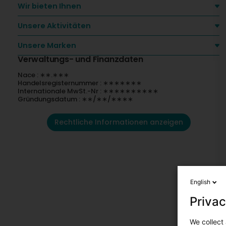
Wir bieten Ihnen
Unsere Aktivitäten
Unsere Marken
Verwaltungs- und Finanzdaten
Nace : ∗∗.∗∗∗
Handelsregisternummer : ∗∗∗∗∗∗∗
Internationale MwSt.-Nr : ∗∗∗∗∗∗∗∗∗∗
Gründungsdatum : ∗∗/∗∗/∗∗∗∗
Rechtliche Informationen anzeigen
English
Privac
We collect 