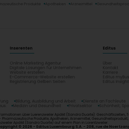
mazeutische Produkte
Apotheken
Arzneimittel
Gesundheitsprod
Inserenten
Editus
Online Marketing Agentur
Über
Digitale Lösungen für Unternehmen
Kontakt
Website erstellen
Karriere
E-Commerce-Website erstellen
Editus myBus
Registrierung Gelben Seiten
Editus Insigh
erung
Bildung, Ausbildung und Arbeit
Dienste an Fachleute
mus
Medizin und Gesundheit
Privatsektor
Schönheit, Spo
 Informationen über Luerenzweiler Apdikt (Sandro Duarte): Geschäftszeiten, 
 Pharmazeutische Produkte, Apotheken, Arzneimittel, Gesundheitsprodukt,
zweiler Apdikt (Sandro Duarte) auf einem Plan in Lorentzweiler.
opyright © 2026
Editus Luxembourg S.A.
208, rue de Noertzan