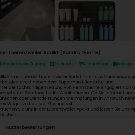
ber Luerenzweiler Apdikt (Sandro Duarte)
Barrierefreier Zugang
Parkplatz
Klimaanlage
Aufzug
illkommen bei der Luerenzweiler Apdikt, Ihrem vertrauenswürd
ebäudes, direkt neben dem Supermarkt Bonta Italiana.
nter der fachkundigen Leitung von Herrn Duarte engagiert sich
ompetenter Beratung für Ihr Wohlbefinden. Ob Sie Informatio
ünschen oder Dienstleistungen wie Impfungen in Anspruch nehm
hres Weges zu besserer Gesundheit.
esuchen Sie uns in der Luerenzweiler Apdikt und lassen Sie uns I
rreichen.
Nutzerbewertungen