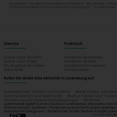
Apotheke - Parapharmazeutische Produkte
Apotheke - Phar
Parfümerieartikel und Kosmetische Erzeugnisse - Einzelhandel
Dienste
Praktisch
Suche nach Aktivität
Notdienst Apotheken
Suche nach Stadt
Notdienst Kliniken
Ein Angebot anfordern
Verkehrsinformationen
Lebensstill
Postleitzahlen
Rufen Sie direkt eine Aktivität in Luxemburg auf
Autowerkstatt, Verkehr und Mobilität
Bank, Finanz, Versich
Kommunikation und Multimedia
Kultur, Freizeit und Touris
Verwaltung und andere Dienstleistungen
Wohnen
Luerenzweiler Apdikt (Sandro Duarte) in Lorentzweiler, alle praktischen
(Sandro Duarte): Apotheke - Parapharmazeutische Produkte, Apotheke -
Kosmetische Erzeugnisse - Einzelhandel. Finden Sie Ihren Kontakt Lueren
1.0.2606.0809
C