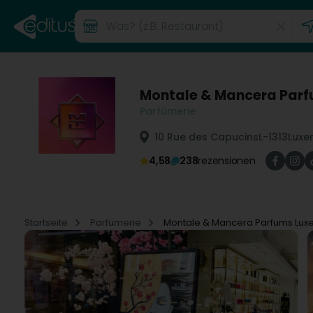
Montale & Mancera Par
Parfümerie
10 Rue des Capucins
L-1313
Luxe
4,58
238
rezensionen
Startseite
Parfümerie
Montale & Mancera Parfums Lu