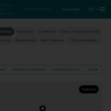
den Sie
DE
eine
Rückwärtssuche
Anmelden
atperson
E-Mail
Anreise
Website
Iconic. Arabians Tonka
k aoud
Rose vanille
Red Tobacco
Commander
nen
Rechtliche Hinweise
Kontaktpersonen
Artikel
Route