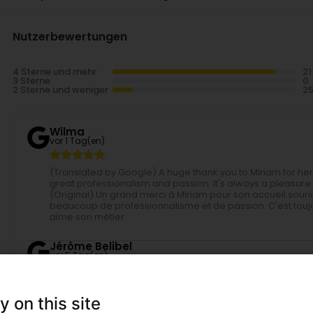
Nutzerbewertungen
4 Sterne und mehr
3 Sterne
2 Sterne und weniger
Wilma
vor 1 Tag(en)
(Translated by Google) A huge thank you to Miriam for 
great professionalism and passion. It's always a pleasur
(Original) Un grand merci à Miriam pour son accueil souria
beaucoup de professionnalisme et de passion. C'est toujou
aime son métier.
Jérôme Belibel
vor 5 Tag(en)
(Translated by Google) I discovered the Montale niche perf
been hooked. The scents are simply exceptional. They trul
y on this site
everywhere and that everyone ends up wearing. Thanks to t