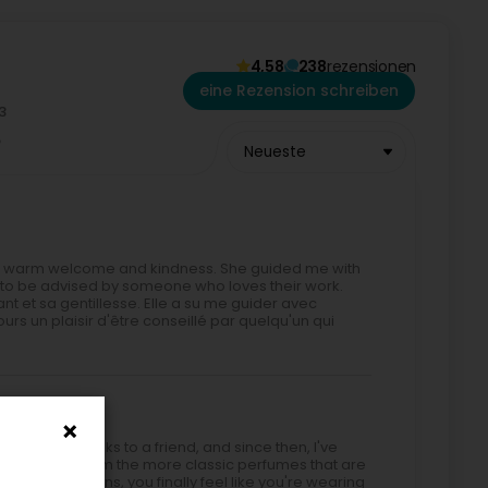
4,58
238
rezensionen
eine Rezension schreiben
Neueste
her warm welcome and kindness. She guided me with
e to be advised by someone who loves their work.
nt et sa gentillesse. Elle a su me guider avec
rs un plaisir d'être conseillé par quelqu'un qui
ume line thanks to a friend, and since then, I've
y stand out from the more classic perfumes that are
hese creations, you finally feel like you're wearing