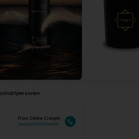
Montale & Mancera Parfums Luxembourg
vor 7 Tag(en)
Bonjour, Nous sommes sincèrement désolés que notre
En haute parfumerie, faire sentir un nombre illimité 
expérience. Au-delà de quelques essais, le nez satur
avec justesse. Notre rôle est justement d'accompagner 
éclairé. Nous regrettons que cette démarche profess
souhaitons une bonne continuation.
N'deye Maguy
vor 11 Tag(en)
(Translated by Google) As a long-time customer of this br
disappointed by the service I received in the boutique fo
assistant. The manager was dismissive and unfriendly, whi
ontaktpersonen
lived in Luxembourg for years, this experience has put me off
longue date de cette maison (notamment sur les Champs-Él
boutique suite à un simple malentendu avec une vendeuse.
cordiale, ce qui est difficilement acceptable pour une m
années, cette expérience m’a refroidie et je ne suis pas ce
Frau Céline Crespin
Geschäftsführerin
Montale & Mancera Parfums Luxembourg
vor 3 Tag(en)
Madame, Nous sommes surpris par votre commentaire