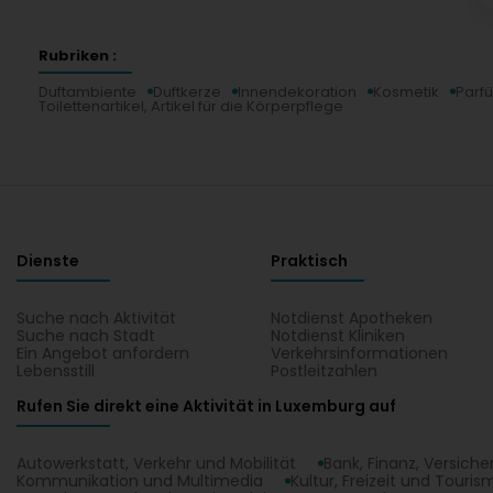
Rubriken :
Duftambiente
Duftkerze
Innendekoration
Kosmetik
Parf
Toilettenartikel, Artikel für die Körperpflege
Dienste
Praktisch
Suche nach Aktivität
Notdienst Apotheken
Suche nach Stadt
Notdienst Kliniken
Ein Angebot anfordern
Verkehrsinformationen
Lebensstill
Postleitzahlen
Rufen Sie direkt eine Aktivität in Luxemburg auf
Autowerkstatt, Verkehr und Mobilität
Bank, Finanz, Versich
Kommunikation und Multimedia
Kultur, Freizeit und Touris