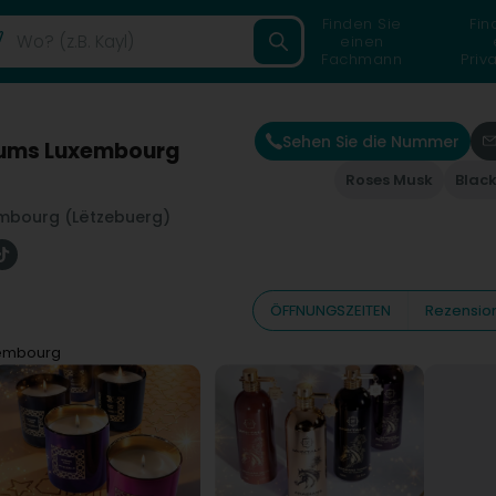
Finden Sie
Fin
einen
Fachmann
Priv
Sehen Sie die Nummer
fums Luxembourg
Roses Musk
Blac
mbourg (Lëtzebuerg)
ÖFFNUNGSZEITEN
Rezensio
xembourg