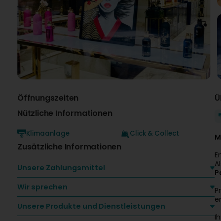
Öffnungszeiten
Ü
Nützliche Informationen
Klimaanlage
Click & Collect
M
Zusätzliche Informationen
E
A
Unsere Zahlungsmittel
P
Wir sprechen
P
e
Unsere Produkte und Dienstleistungen
I