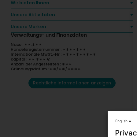
Wir bieten Ihnen
Unsere Aktivitäten
Unsere Marken
Verwaltungs- und Finanzdaten
Nace : ∗∗.∗∗∗
Handelsregisternummer : ∗∗∗∗∗∗∗
Internationale MwSt.-Nr : ∗∗∗∗∗∗∗∗∗∗
Kapital : ∗∗ ∗∗∗ €
Anzahl der Angestellten : ∗∗∗
Gründungsdatum : ∗∗/∗∗/∗∗∗∗
Rechtliche Informationen anzeigen
English
Privac