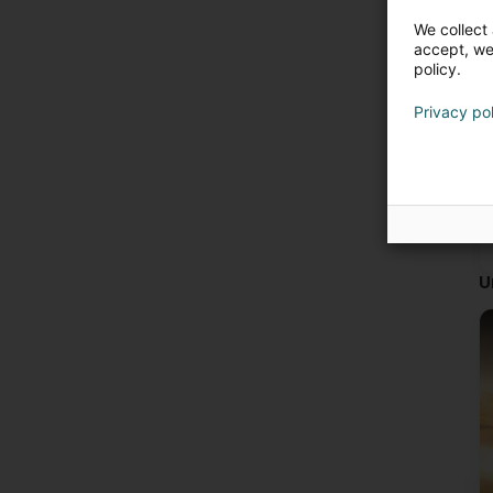
We collect 
accept, we'
policy.
Privacy po
U