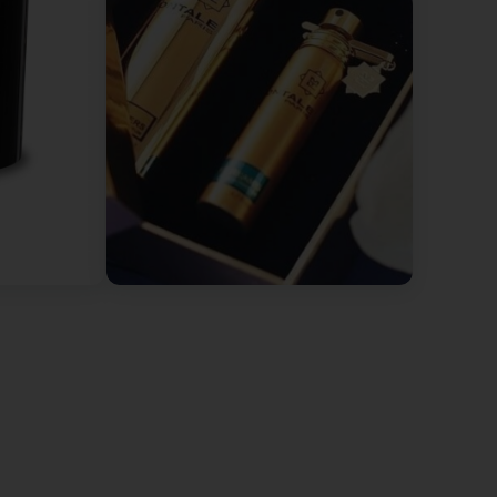
 façon de vous conseiller ne vous ait pas convenu.
de fragrances n'apporte pas une meilleure
e et il devient impossible d'apprécier les parfums
nos clients afin qu'ils puissent faire un choix
ionnelle ait été perçue autrement et vous
and (particularly on the Champs-Élysées), I was very
llowing a simple misunderstanding with a sales
ch is hardly acceptable for a niche brand. Having
, and I'm not sure I'll return. (Original) Cliente de
ysées), j’ai été très déçue par l’accueil reçu en
 La directrice s’est montrée désinvolte et peu
arque de niche. Installée au Luxembourg depuis des
rtaine d’y retourner.
, qui ne reflète absolument pas le déroulement