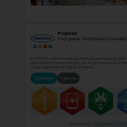
Prophac
5 Rangwee
L-2412
Howald (Houwald)
PROPHAC a été fondée en 1946, à Luxembourg-Ville
des médicaments spécifiques en provenance d’Allem
Cilag, Agpharm et Sapos. D’autres...
Website
Route
Apotheken
Apotheke - Phar