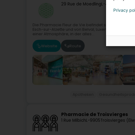
29 Rue de Moedling
L-4246
Esch-sur
Privacy po
Die Pharmacie Fleur de Vie befindet sich nahe dem 
Esch-sur-Alzette und von Belval, Luxemburg.Die Apoth
einer Atmosphäre, in der alles...
Website
Route
Apotheken
Gesundheitsprod
Pharmacie de Troisvierges
1 Rue Milbich
L-9905
Troisvierges (Ël