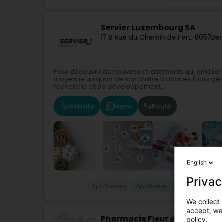
Servier Luxembourg SA
17 B Rue du Chemin de Fer
L-8057
Ber
Pour découvrir de nouveaux traitements qui améliore
moyenne un quart de son chiffre d’affaires (hors gé
recherche et de développement...
Website
Menu
Route
English
Privac
Apotheken
Apotheke - Pharmazeutisc
We collect 
accept, we'
Pharmacie Fleur de vie
policy.