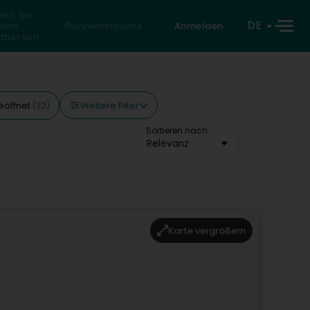
den Sie
DE
eine
Rückwärtssuche
Anmelden
atperson
Weitere Filter
eöffnet
(32)
Sortieren nach
Relevanz
Karte vergrößern