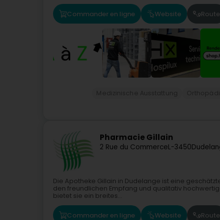
Commander en ligne
Website
Route
Medizinische Ausstattung
Orthopäd
Pharmacie Gillain
2 Rue du Commerce
L-3450
Dudelan
Die Apotheke Gillain in Dudelange ist eine geschätz
den freundlichen Empfang und qualitativ hochwertige 
bietet sie ein breites...
Commander en ligne
Website
Route