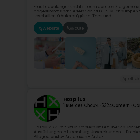
Frau Leboulanger und ihr Team beraten Sie gerne un
abgestimmt sind: Verleih von MEDELA-Milchpumpen 
Lesebrillen Kräuteraufgüsse, Tees und...
Website
Route
Apothek
Hospilux
1 Rue des Chaux
L-5324
Contern (Co
Hospilux S.A. mit Sitz in Contern ist seit über 40 Ja
Ausrüstungen in Luxemburg.UnsereKunden :- Krank
Pflegedienste- Arztpraxen - Ärzte-...