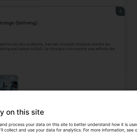
4
trange (Bartreng)
nt la vie des patients, Servier investit chaque année en
nériques) dans la R&D. Le Groupe concentre ses efforts de
y on this site
he Produkte
Apotheke - Parapharmazeutische Produkte
and process your data on this site to better understand how it is used
5
ll collect and use your data for analytics. For more information, see 