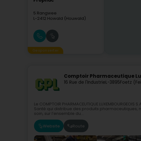
Prophac
5 Rangwee
L-2412
Howald (Houwald)
Gesponserter
Comptoir Pharmaceutique L
16 Rue de l'Industrie
L-3895
Foetz (Fe
Le COMPTOIR PHARMACEUTIQUE LUXEMBOURGEOIS S.A. est
Santé qui distribue des produits pharmaceutiques, m
soin, sur l’ensemble du...
Website
Route