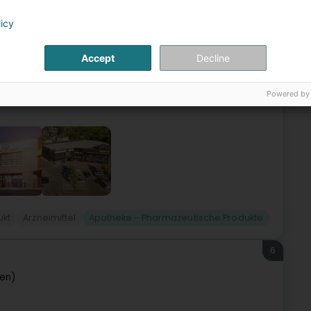
-Alzette (Esch-Uelzecht)
licy
Kreisverkehr Raemerich, in der Nähe des Stadtzentrums von
Accept
Decline
eke überzeugt sofort mit ihrer eigenen Persönlichkeit – in
Powered by
ukt
Arzneimittel
Apotheke - Pharmazeutische Produkte
6
wen)