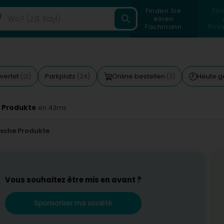
Finden Sie
Fin
einen
Fachmann
Priv
wertet
Parkplatz
Online bestellen
Heute g
(21)
(24)
(3)
 Produkte
en 43ms
sche Produkte
Vous souhaitez être mis en avant ?
Sponsoriser ma société