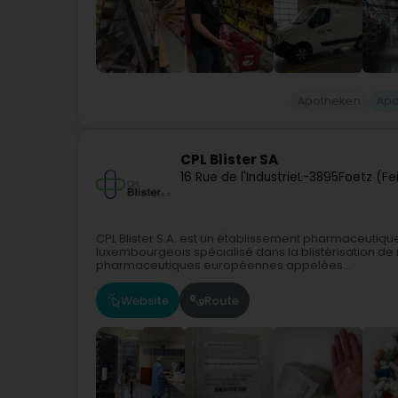
Apotheken
Apo
CPL Blister SA
16 Rue de l'Industrie
L-3895
Foetz (Fe
CPL Blister S.A. est un établissement pharmaceutique
luxembourgeois spécialisé dans la blistérisation d
pharmaceutiques européennes appelées...
Website
Route