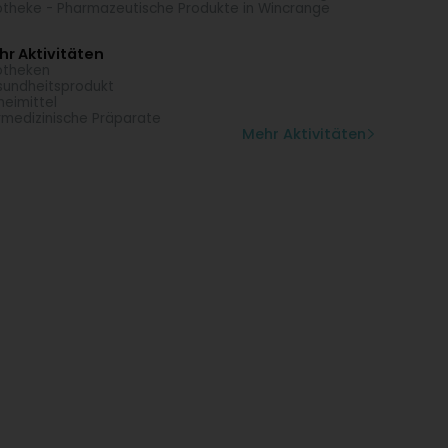
theke - Pharmazeutische Produkte in Wincrange
r Aktivitäten
otheken
undheitsprodukt
neimittel
rmedizinische Präparate
Mehr Aktivitäten