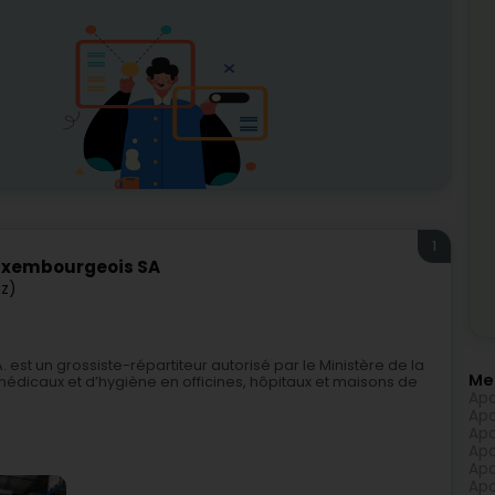
1
uxembourgeois SA
iz)
 un grossiste-répartiteur autorisé par le Ministère de la
Me
édicaux et d’hygiène en officines, hôpitaux et maisons de
Apo
Apo
Apo
Apo
Apo
Apo