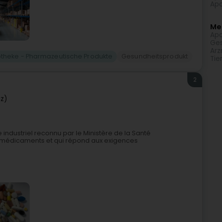
Apo
Meh
Ap
Ges
Arz
theke - Pharmazeutische Produkte
Gesundheitsprodukt
Tie
2
iz)
 industriel reconnu par le Ministère de la Santé
e médicaments et qui répond aux exigences