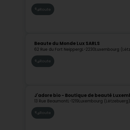
Route
Beaute du Monde Lux SARLS
62 Rue du Fort Neipperg
L-2230
Luxembourg (Lët
Route
J'adore bio - Boutique de beauté Luxe
13 Rue Beaumont
L-1219
Luxembourg (Lëtzebuerg
Route