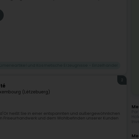
fümerieartikel und Kosmetische Erzeugnisse - Einzelhandel
2
té
xembourg (Lëtzebuerg)
Meh
Par
d'Or heißt Sie in einer entspannten und außergewöhnlichen
Hol
m Friseurhandwerk und dem Wohlbefinden unserer Kunden
Inv
Me