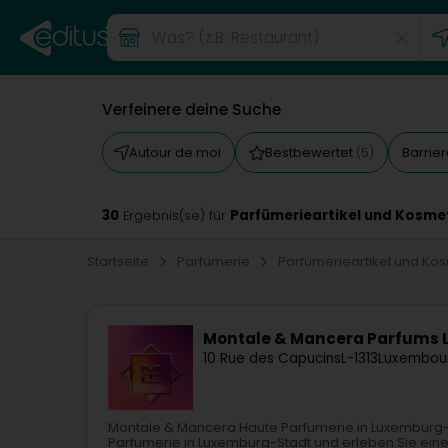
Verfeinere deine Suche
Autour de moi
Bestbewertet
Barrie
(5)
30
Parfümerieartikel und Kosmet
Ergebnis(se) für
Startseite
Parfümerie
Parfümerieartikel und Ko
Montale & Mancera Parfums
10 Rue des Capucins
L-1313
Luxembour
Montale & Mancera Haute Parfumerie in Luxemburg-
Parfumerie in Luxemburg-Stadt und erleben Sie eine e