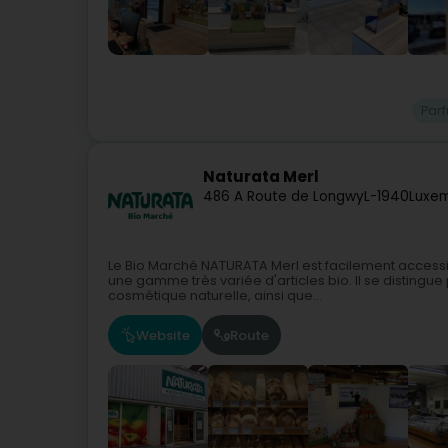
Par
Naturata Merl
486 A Route de Longwy
L-1940
Luxem
Le Bio Marché NATURATA Merl est facilement accessibl
une gamme très variée d'articles bio. Il se distingue
cosmétique naturelle, ainsi que...
Website
Route