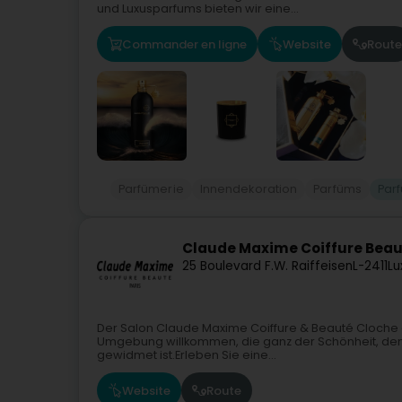
und Luxusparfums bieten wir eine...
Commander en ligne
Website
Route
Parfümerie
Innendekoration
Parfüms
Par
Claude Maxime Coiffure Beau
25 Boulevard F.W. Raiffeisen
L-2411
Lu
Der Salon Claude Maxime Coiffure & Beauté Cloche 
Umgebung willkommen, die ganz der Schönheit, de
gewidmet ist.Erleben Sie eine...
Website
Route