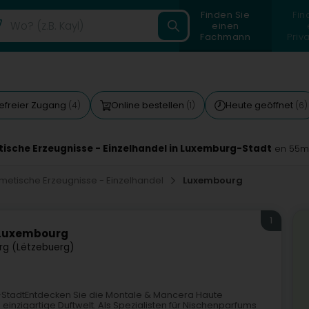
Finden Sie
Fin
einen
Fachmann
Priv
refreier Zugang
Online bestellen
Heute geöffnet
(4)
(1)
(6)
ische Erzeugnisse - Einzelhandel in Luxemburg-Stadt
en 55m
smetische Erzeugnisse - Einzelhandel
Luxembourg
1
 Luxembourg
g (Lëtzebuerg)
StadtEntdecken Sie die Montale & Mancera Haute
inzigartige Duftwelt. Als Spezialisten für Nischenparfums