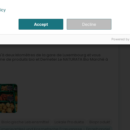
Biologische Lebensmittel
Lokale Produkte
Bioprodukt
licy
fümerieartikel und Kosmetische Erzeugnisse - Einzelhandel
6
Accept
Decline
zebuerg)
Powered by
'à deux kilomètres de la gare de Luxembourg et vous
me de produits bio et Demeter.Le NATURATA Bio Marché à
Biologische Lebensmittel
Lokale Produkte
Bioprodukt
fümerieartikel und Kosmetische Erzeugnisse - Einzelhandel