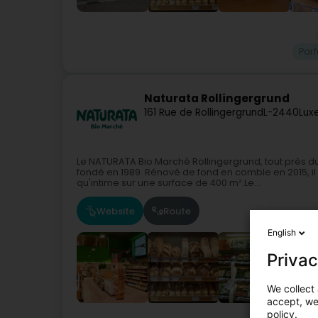
Par
Naturata Rollingergrund
161 Rue de Rollingergrund
L-2440
Lux
Le NATURATA Bio Marché Rollingergrund, tout près du
fondé en 1989. Rénové de fond en comble en 2015,
qu'intime sur une surface de 400 m².Le...
Website
Route
English
Privac
We collect 
accept, we'
policy.