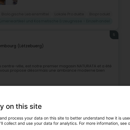
Biologische Lebensmittel
Lokale Produkte
Bioprodukt
fümerieartikel und Kosmetische Erzeugnisse - Einzelhandel
5
embourg (Lëtzebuerg)
 centre-ville, est notre premier magasin NATURATA et a été
 il vous propose désormais une ambiance moderne bien
y on this site
and process your data on this site to better understand how it is used
ll collect and use your data for analytics. For more information, see 