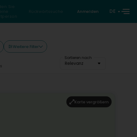
den Sie
DE
eine
Rückwärtssuche
Anmelden
atperson
Weitere Filter
Sortieren nach
Relevanz
s
Karte vergrößern