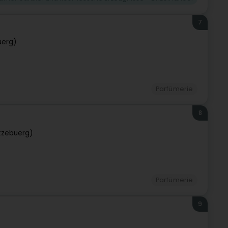
7
uerg)
Parfümerie
8
tzebuerg)
Parfümerie
9