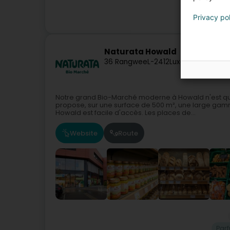
Privacy po
Par
Naturata Howald
36 Rangwee
L-2412
Luxembourg (Lët
Notre grand Bio-Marché moderne à Howald n'est qu
propose, sur une surface de 500 m², une large gam
Howald est facile d'accès. Les places de...
Website
Route
Par