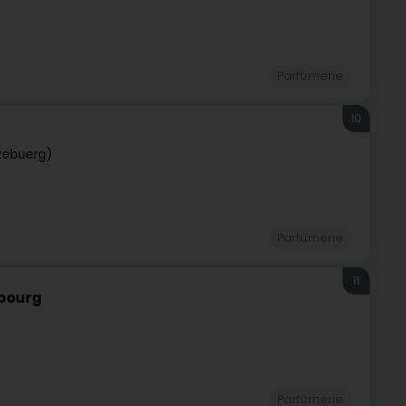
Parfümerie
10
zebuerg)
Parfümerie
11
mbourg
)
Parfümerie