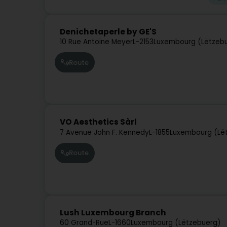
Denichetaperle by GE'S
10 Rue Antoine Meyer
L-2153
Luxembourg (Lëtzeb
Route
VO Aesthetics Sàrl
7 Avenue John F. Kennedy
L-1855
Luxembourg (Lë
Route
Lush Luxembourg Branch
60 Grand-Rue
L-1660
Luxembourg (Lëtzebuerg)