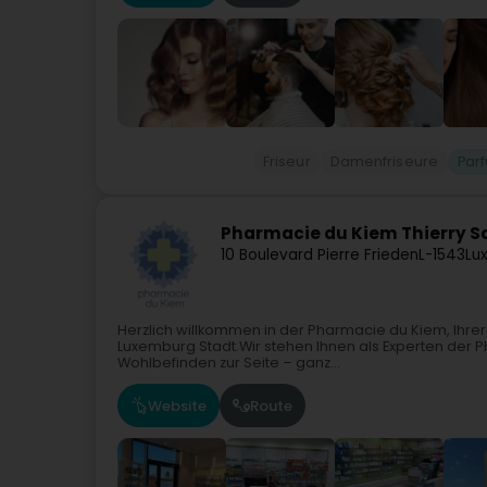
Friseur
Damenfriseure
Par
Pharmacie du Kiem Thierry S
10 Boulevard Pierre Frieden
L-1543
Lu
Herzlich willkommen in der Pharmacie du Kiem, Ihre
Luxemburg Stadt.Wir stehen Ihnen als Experten der 
Wohlbefinden zur Seite – ganz...
Website
Route