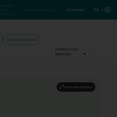
den Sie
DE
eine
Rückwärtssuche
Anmelden
atperson
Weitere Filter
Sortieren nach
Relevanz
Karte vergrößern