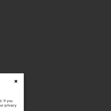
. If you
our privacy