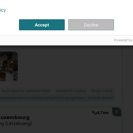
bourg (Lëtzebuerg)
licy
e, et met à votre disposition, sur une surface de 600 m²,
Accept
Decline
 par son large assortiment de produits de soin et de
Powered by
Biologische Lebensmittel
Lokale Produkte
Bioprodukt
fümerieartikel und Kosmetische Erzeugnisse - Einzelhandel
10
5,7 km
 Luxembourg
g (Lëtzebuerg)