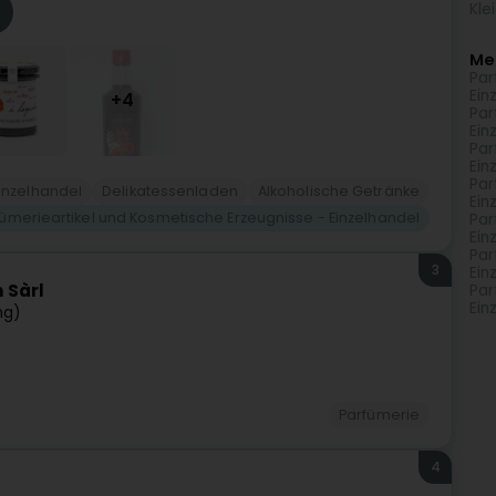
Kle
Me
Par
Ein
+4
Par
Ein
Par
Ein
Par
inzelhandel
Delikatessenladen
Alkoholische Getränke
Ein
fümerieartikel und Kosmetische Erzeugnisse - Einzelhandel
Par
Ein
Par
3
Ein
 Sàrl
Par
Ein
ng)
Parfümerie
4