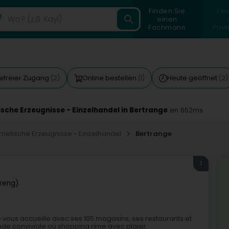
Finden Sie
Fin
einen
Fachmann
Priv
refreier Zugang
Online bestellen
Heute geöffnet
(2)
(1)
(2)
sche Erzeugnisse - Einzelhandel in Bertrange
en 652ms
smetische Erzeugnisse - Einzelhandel
Bertrange
1
treng)
e vous accueille avec ses 105 magasins, ses restaurants et
 conviviale où shopping rime avec plaisir.