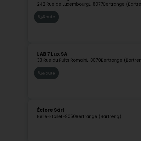
242 Rue de Luxembourg
L-8077
Bertrange (Bartr
Route
LAB 7 Lux SA
33 Rue du Puits Romain
L-8070
Bertrange (Bartre
Route
Éclore Sàrl
Belle-Etoile
L-8050
Bertrange (Bartreng)