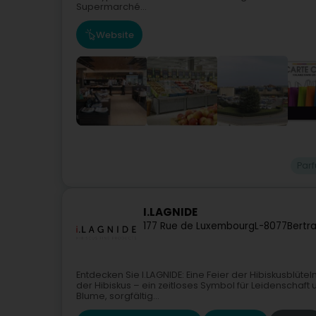
Supermarché...
Website
Par
I.LAGNIDE
177 Rue de Luxembourg
L-8077
Bertr
Entdecken Sie I.LAGNIDE: Eine Feier der Hibiskusblüt
der Hibiskus – ein zeitloses Symbol für Leidenschaft
Blume, sorgfältig...