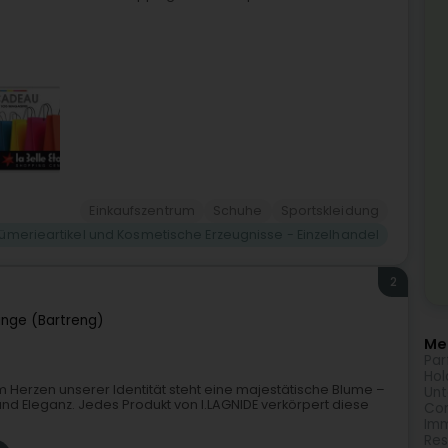
Einkaufszentrum
Schuhe
Sportskleidung
fümerieartikel und Kosmetische Erzeugnisse - Einzelhandel
2
ange (Bartreng)
Meh
Par
Hol
eIm Herzen unserer Identität steht eine majestätische Blume –
Unt
 und Eleganz. Jedes Produkt von I.LAGNIDE verkörpert diese
Com
Imm
Res