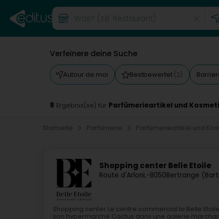
Verfeinere deine Suche
Autour de moi
Bestbewertet
Barrie
(2)
8
Parfümerieartikel und Kosmeti
Ergebnis(se) für
Startseite
Parfümerie
Parfümerieartikel und Ko
Shopping center Belle Etoile
Route d'Arlon
L-8050
Bertrange (Bar
Shopping center Le centre commercial la Belle Etoil
son hypermarché Cactus dans une galerie marchande