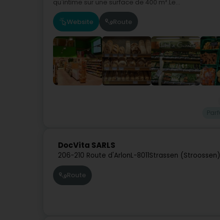
qu'intime sur une surface de 400 m².Le...
Website
Route
Par
DocVita SARLS
206-210 Route d'Arlon
L-8011
Strassen (Stroossen
Route