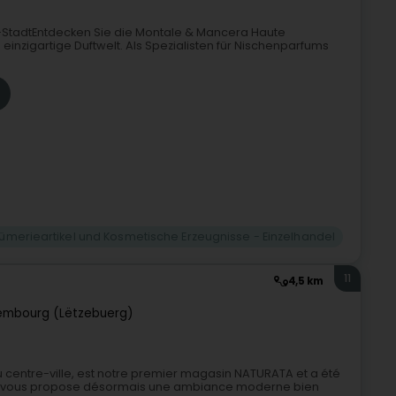
StadtEntdecken Sie die Montale & Mancera Haute
inzigartige Duftwelt. Als Spezialisten für Nischenparfums
fümerieartikel und Kosmetische Erzeugnisse - Einzelhandel
11
4,5 km
embourg (Lëtzebuerg)
 centre-ville, est notre premier magasin NATURATA et a été
 il vous propose désormais une ambiance moderne bien