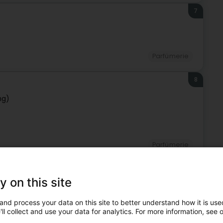
7
Parfümerie
8
ng)
Parfümerie
sse - Einzelhandel in der Nähe von Bertrange
y on this site
range und könnten auch für Sie in Frage kommen.
and process your data on this site to better understand how it is used
9
2,6 km
ll collect and use your data for analytics. For more information, see 