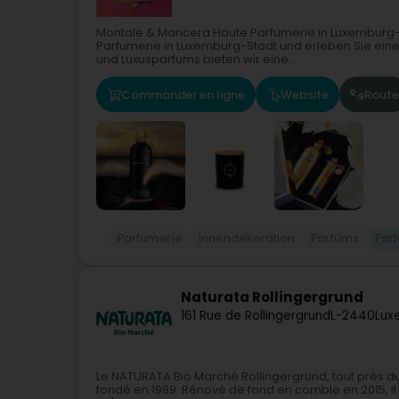
Montale & Mancera Haute Parfumerie in Luxemburg-
Parfumerie in Luxemburg-Stadt und erleben Sie eine e
und Luxusparfums bieten wir eine...
Commander en ligne
Website
Route
Parfümerie
Innendekoration
Parfüms
Par
Naturata Rollingergrund
161 Rue de Rollingergrund
L-2440
Lux
Le NATURATA Bio Marché Rollingergrund, tout près du
fondé en 1989. Rénové de fond en comble en 2015,