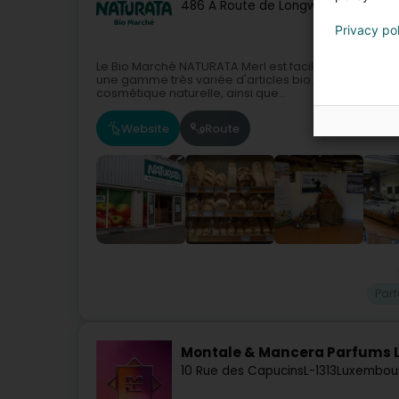
486 A Route de Longwy
L-1940
Luxem
Privacy po
Le Bio Marché NATURATA Merl est facilement accessibl
une gamme très variée d'articles bio. Il se distingue
cosmétique naturelle, ainsi que...
Website
Route
Par
Montale & Mancera Parfums
10 Rue des Capucins
L-1313
Luxembour