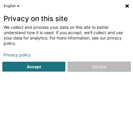
English
DE
Privacy on this site
We collect and process your data on this site to better
Verfeinere deine Suche
understand how it is used. If you accept, we'll collect and use
your data for analytics. For more information, see our privacy
Autour de moi
Windhof
Bestbewertet
Park
(2)
(3)
policy.
7
Integrator technischer Lösungen
Ergebnis(se) für
en
Privacy policy
43ms
Accept
Decline
Startseite
Computer Service
Integrator technischer Lösu
1
CEL SA
56-62 Rue de Hollerich
L-1740
Luxembourg (Lëtzebuerg)
Bedient ganz Luxemburg
Présent depuis 1945 sur le marché luxembourgeois, CEL
s'est forgé une réputation reconnue et de solides
références grâce aux compétences et au savoir-faire de
ses dirigeants et de ses équipes.Spécialiste dans chacun