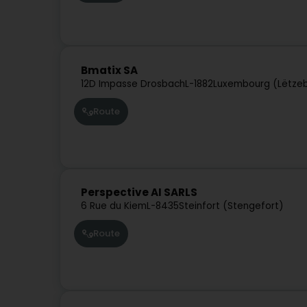
Bmatix SA
12D Impasse Drosbach
L-1882
Luxembourg (Lëtze
Route
Perspective AI SARLS
6 Rue du Kiem
L-8435
Steinfort (Stengefort)
Route