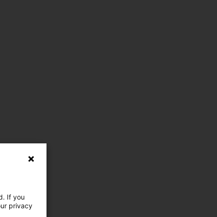
. If you
our privacy