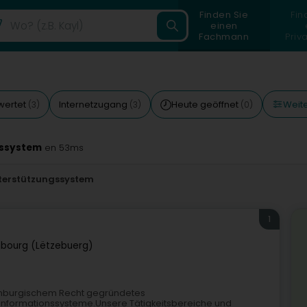
Finden Sie
Fin
einen
Fachmann
Priv
Weite
wertet
Internetzugang
Heute geöffnet
(3)
(3)
(0)
gssystem
en 53ms
terstützungssystem
1
bourg (Lëtzebuerg)
uxemburgischem Recht gegründetes
d Informationssysteme.Unsere Tätigkeitsbereiche und