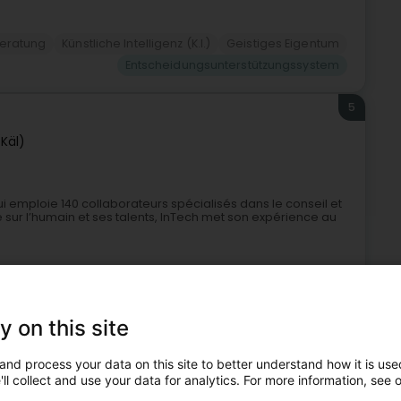
eratung
Künstliche Intelligenz (K.I.)
Geistiges Eigentum
Entscheidungsunterstützungssystem
5
(Käl)
i emploie 140 collaborateurs spécialisés dans le conseil et
sur l’humain et ses talents, InTech met son expérience au
y on this site
and process your data on this site to better understand how it is used
ll collect and use your data for analytics. For more information, see 