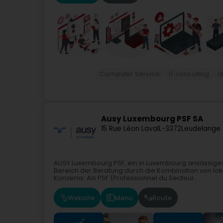
Computer Service
IT consulting
U
Ausy Luxembourg PSF SA
15 Rue Léon Laval
L-3372
Leudelange 
AUSY Luxembourg PSF, ein in Luxembourg ansässiges 
Bereich der Beratung durch die Kombination von loka
Konzerns. Als PSF (Professionnel du Secteur...
Website
Menu
Route