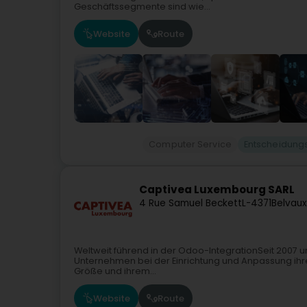
Geschäftssegmente sind wie...
Website
Route
Computer Service
Entscheidung
Captivea Luxembourg SARL
4 Rue Samuel Beckett
L-4371
Belvaux
Weltweit führend in der Odoo-IntegrationSeit 2007 u
Unternehmen bei der Einrichtung und Anpassung ihr
Größe und ihrem...
Website
Route