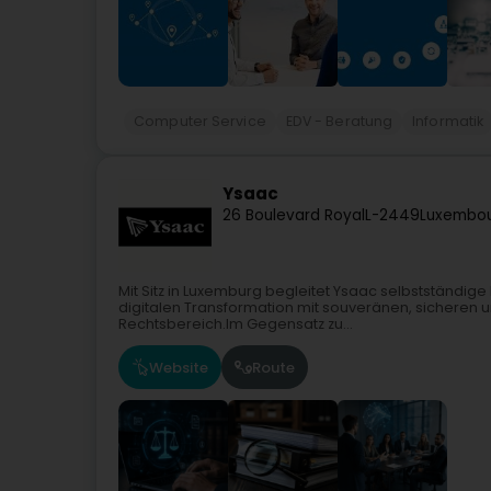
Computer Service
EDV - Beratung
Informatik
Ysaac
26 Boulevard Royal
L-2449
Luxembou
Mit Sitz in Luxemburg begleitet Ysaac selbstständige
digitalen Transformation mit souveränen, sicheren
Rechtsbereich.Im Gegensatz zu...
Website
Route