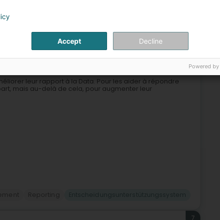
Computer Expert
Entscheidungsunterstützungssystem
licy
6
Accept
Decline
ourg (Lëtzebuerg)
Powered by
liorer leur rapport à la Data. Pour les aider à répondre
art, mais au-delà de cela, pour augmenter leur
ement
Reporting
Entscheidungsunterstützungssystem
7