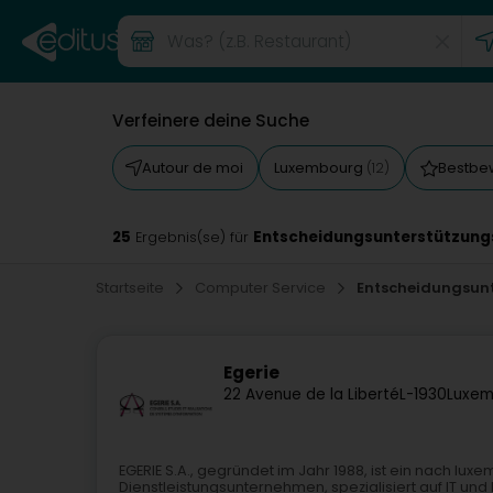
Verfeinere deine Suche
Autour de moi
Luxembourg
Bestbe
(12)
25
Entscheidungsunterstützun
Ergebnis(se) für
Startseite
Computer Service
Entscheidungsun
Egerie
22 Avenue de la Liberté
L-1930
Luxem
EGERIE S.A., gegründet im Jahr 1988, ist ein nach l
Dienstleistungsunternehmen, spezialisiert auf IT un