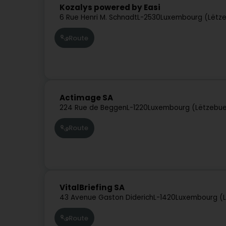
Kozalys powered by Easi
6 Rue Henri M. Schnadt
L-2530
Luxembourg (Lëtz
Route
Actimage SA
224 Rue de Beggen
L-1220
Luxembourg (Lëtzebue
Route
VitalBriefing SA
43 Avenue Gaston Diderich
L-1420
Luxembourg (
Route