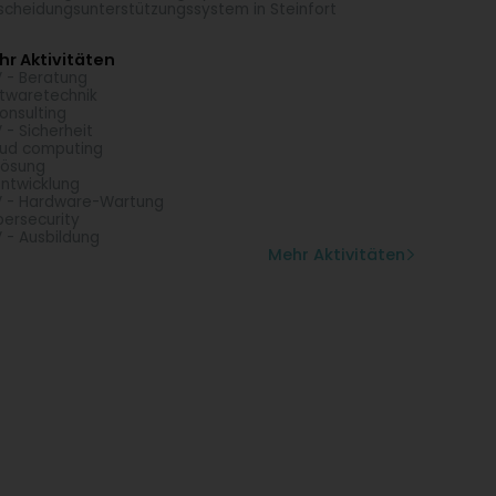
scheidungsunterstützungssystem in Steinfort
r Aktivitäten
 - Beratung
twaretechnik
consulting
 - Sicherheit
ud computing
Lösung
Entwicklung
 - Hardware-Wartung
ersecurity
 - Ausbildung
Mehr Aktivitäten