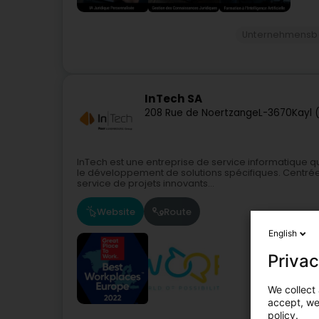
Unternehmensb
InTech SA
208 Rue de Noertzange
L-3670
Kayl 
InTech est une entreprise de service informatique qu
le développement de solutions spécifiques. Centrée 
service de projets innovants...
Website
Route
English
Privac
We collect 
accept, we'
policy.