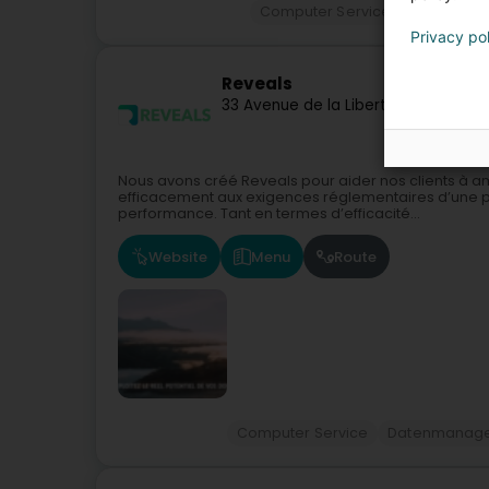
Computer Service
Informatik
Privacy po
Reveals
33 Avenue de la Liberté
L-1931
Luxemb
Nous avons créé Reveals pour aider nos clients à amé
efficacement aux exigences réglementaires d’une p
performance. Tant en termes d’efficacité...
Website
Menu
Route
Computer Service
Datenmanag