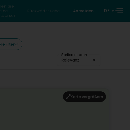
den Sie
DE
eine
Rückwärtssuche
Anmelden
atperson
re Filter
Sortieren nach
Relevanz
Karte vergrößern