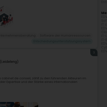
Ent
Meh
EDV
Sof
IT 
EDV
Clo
nternehmensberatung
Software der Humanressourcen
IT-
IT-
Entscheidungsunterstützungssystem
EDV
Cyb
EDV
3
(Leideleng)
cabinet de conseil, zählt zu den führenden Akteuren im
ler Expertise und der Stärke eines internationalen