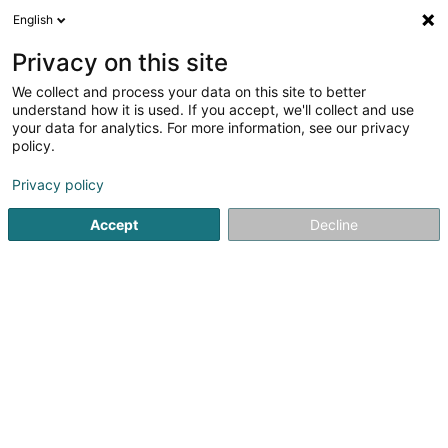
English
DE
Privacy on this site
We collect and process your data on this site to better
Verfeinere deine Suche
understand how it is used. If you accept, we'll collect and use
your data for analytics. For more information, see our privacy
Autour de moi
Esch-sur-Alzette
Bestbewertet
(2)
(2)
policy.
21
Ausbildungsorganisation
Ergebnis(se) für
en 47ms
Privacy policy
Startseite
Berufliche Aus-und Weiterbildung
Ausbildungsor
Accept
Decline
JMG Concept SA
13 Route de Kayl
L-3385
Noertzange (Näerzeng)