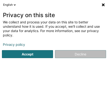
English
DE
Privacy on this site
We collect and process your data on this site to better
Verfeinere deine Suche
understand how it is used. If you accept, we'll collect and use
your data for analytics. For more information, see our privacy
Autour de moi
Bestbewertet
Heute geöffnet
(1)
(0)
policy.
2
Ergebnis(se) für
Privacy policy
Ausbildungsorganisation in Esch-sur-Alzette
en 43ms
Accept
Decline
Startseite
Berufliche Aus-und Weiterbildung
Ausbildungsorg
JMG Concept SA
13 Route de Kayl
L-3385
Noertzange (Näerzeng)