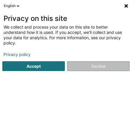
English
DE
Privacy on this site
We collect and process your data on this site to better
Verfeinere deine Suche
understand how it is used. If you accept, we'll collect and use
your data for analytics. For more information, see our privacy
Autour de moi
Luxembourg
Bestbewertet
(4)
(4)
policy.
11
Coaching für Führungskräfte
Ergebnis(se) für
en 213ms
Privacy policy
Startseite
Berufliche Aus-und Weiterbildung
Coaching für 
Accept
Decline
JMG Concept SA
13 Route de Kayl
L-3385
Noertzange (Näerzeng)