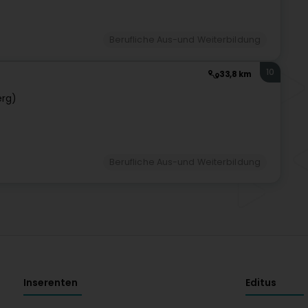
Berufliche Aus-und Weiterbildung
10
33,8 km
erg)
Berufliche Aus-und Weiterbildung
Inserenten
Editus