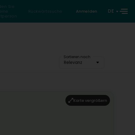
den Sie
DE
eine
Rückwärtssuche
Anmelden
atperson
Sortieren nach
Relevanz
Karte vergrößern