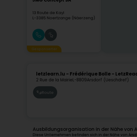
JMG Concept SA
13 Route de Kayl
L-3385
Noertzange (Näerzeng)
Gesponserter
letzlearn.lu - Frédérique Bolle - LetzRea
2 Rue de la Mairie
L-8809
Arsdorf (Ueschdref)
Route
Ausbildungsorganisation in der Nähe von 
Diese Unternehmen befinden sich in der Nähe von Arsd