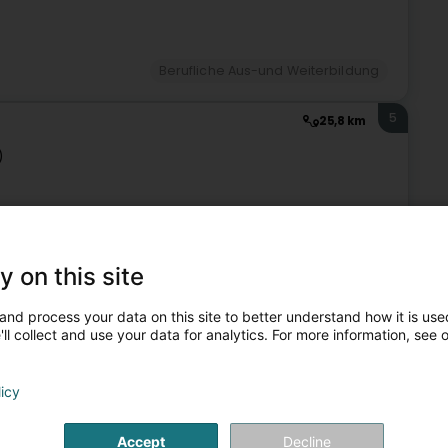
Berufliche Aus-und Weiterbildung
5
25,8 km
)
nschen wieder mit der Freude an der Arbeit, der
Geistes verbindet.Wir tragen dazu bei, die Arbeitswelt hin
y on this site
and process your data on this site to better understand how it is used
ll collect and use your data for analytics. For more information, see 
+1
licy
Accept
Decline