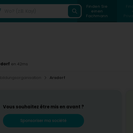
Finden Sie
Fin
einen
Fachmann
Priv
sdorf
en 42ms
bildungsorganisation
Arsdorf
Vous souhaitez être mis en avant ?
Sponsoriser ma société