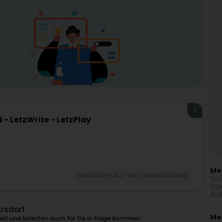
1
d - LetzWrite - LetzPlay
Meh
Berufliche Aus-und Weiterbildung
Spo
Imp
Auß
Arsdorf
Me
orf und könnten auch für Sie in Frage kommen.