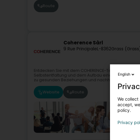
Route
Coherence Sàrl
9 Rue Principale
L-8362
Grass (Grass
Entdecken Sie mit dem COHERENCE-Team, wie man Me
English
Selbstentfaltung und dem Aufbau eines kooperativen 
zu gesunden Beziehungen und nachhaltiger...
Privac
Website
Route
We collect 
accept, we'
policy.
Privacy po