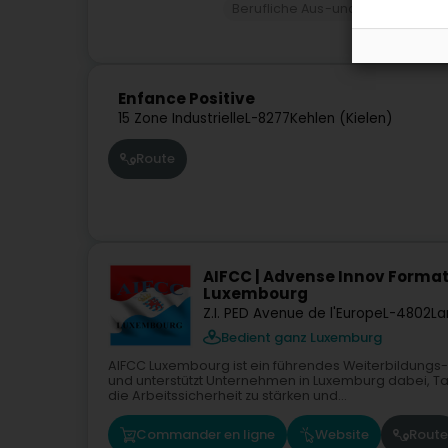
Berufliche Aus-und Weiterbildun
Enfance Positive
15 Zone Industrielle
L-8277
Kehlen (Kielen)
Route
AIFCC | Advense Innov Format
Luxembourg
Z.I. PED Avenue de l'Europe
L-4802
La
Bedient ganz Luxemburg
AIFCC Luxembourg ist ein führendes Weiterbildung
und unterstützt Unternehmen in Luxemburg dabei, Tal
die Arbeitssicherheit zu stärken und...
Commander en ligne
Website
Route