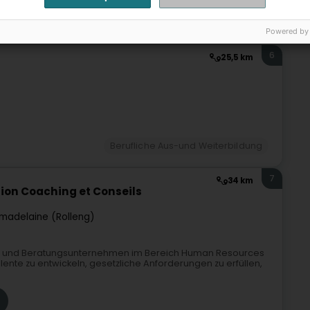
g
Unternehmenscoaching
Ausbildung am Arbeitsplatz
Ausbildungsorganisation
Powered by
6
25,5 km
Berufliche Aus-und Weiterbildung
7
34 km
ion Coaching et Conseils
madelaine (Rolleng)
s- und Beratungsunternehmen im Bereich Human Resources
ente zu entwickeln, gesetzliche Anforderungen zu erfüllen,