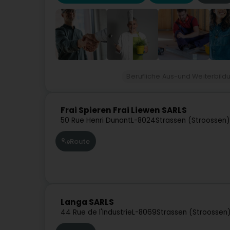
Berufliche Aus-und Weiterbild
Frai Spieren Frai Liewen SARLS
50 Rue Henri Dunant
L-8024
Strassen (Stroossen)
Route
Langa SARLS
44 Rue de l'Industrie
L-8069
Strassen (Stroossen