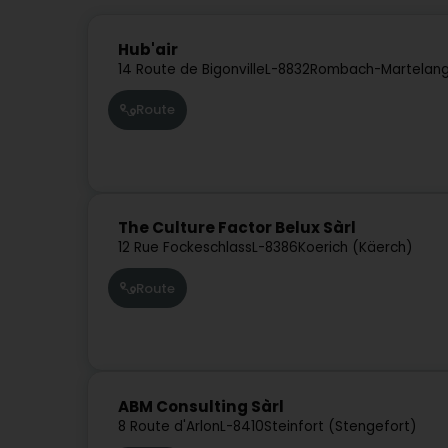
Hub'air
14 Route de Bigonville
L-8832
Rombach-Martelang
Route
The Culture Factor Belux Sàrl
12 Rue Fockeschlass
L-8386
Koerich (Käerch)
Route
ABM Consulting Sàrl
8 Route d'Arlon
L-8410
Steinfort (Stengefort)