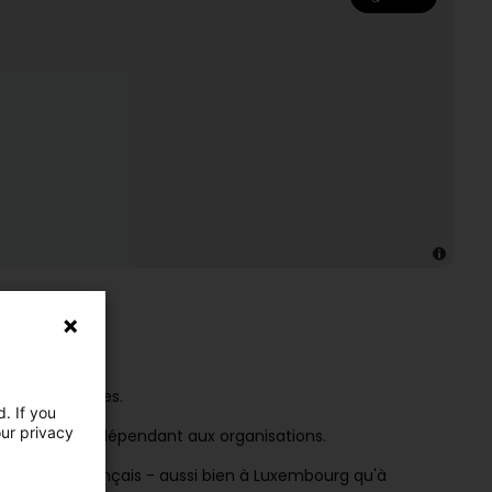
aux entreprises.
. If you
our privacy
e Directeur Indépendant aux organisations.
ais en en français - aussi bien à Luxembourg qu'à