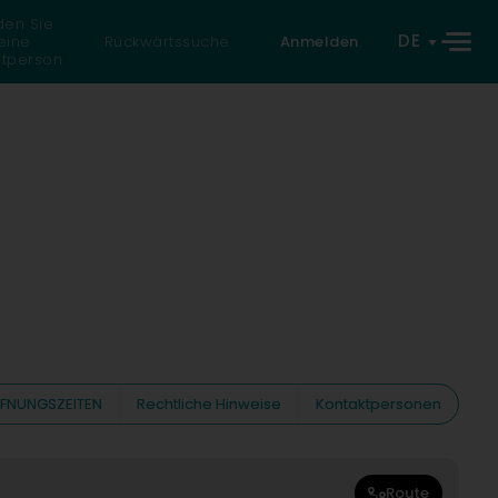
den Sie
DE
eine
Rückwärtssuche
Anmelden
atperson
FNUNGSZEITEN
Rechtliche Hinweise
Kontaktpersonen
Route