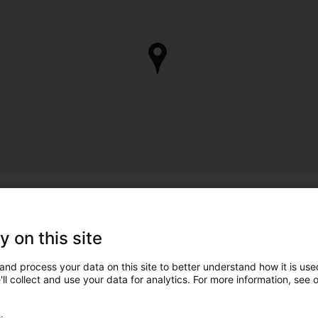
ber ROCC
Parkplatz
y on this site
a société
ROCC SARL
est une société de Coaching et de Conseil 
and process your data on this site to better understand how it is used
ll collect and use your data for analytics. For more information, see 
on fondateur, Gilbert RENEL, fournit également des prestations d
OCC est basée au Luxembourg et fournit des prestations en angl