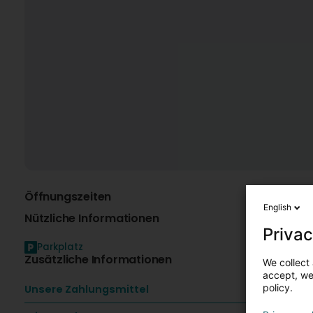
Öffnungszeiten
Ü
English
Nützliche Informationen
Privac
Parkplatz
L
Zusätzliche Informationen
We collect 
accept, we'
S
policy.
Unsere Zahlungsmittel
R