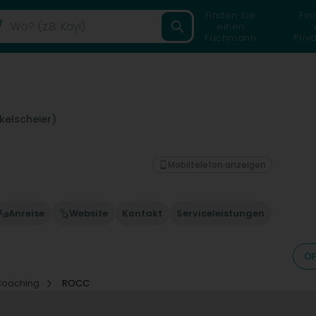
Finden Sie
Fin
einen
Fachmann
Priv
kelscheier)
Mobiltelefon anzeigen
Anreise
Website
Kontakt
Serviceleistungen
ÖF
Coaching
ROCC