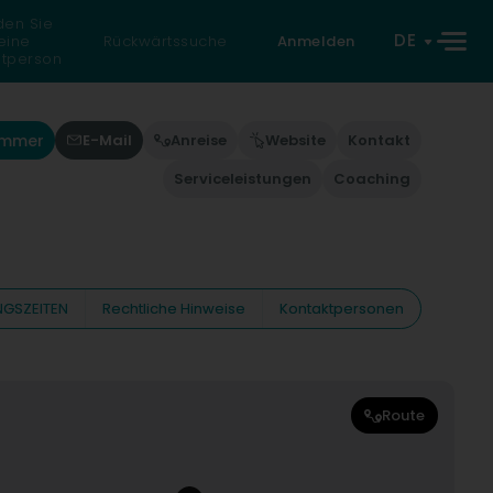
den Sie
DE
eine
Rückwärtssuche
Anmelden
atperson
ummer
E-Mail
Anreise
Website
Kontakt
Serviceleistungen
Coaching
GSZEITEN
Rechtliche Hinweise
Kontaktpersonen
Route