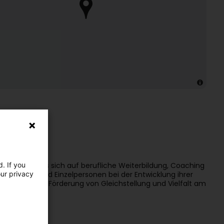
. If you
ernehmen, das sich auf berufliche Weiterbildung, Coaching
our privacy
anisationen und Einzelpersonen bei der Entwicklung ihrer
wie bei der Förderung von Gleichstellung und Vielfalt am