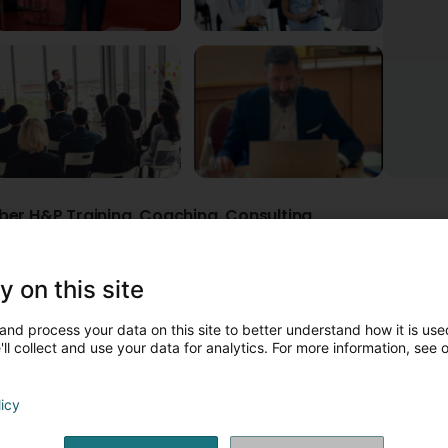
ber H&P Training, Coaching, Consulting
Internetzugang
y on this site
&P Training, Coaching & Consulting – Investing in People
and process your data on this site to better understand how it is used
&P Training, Coaching & Consulting ist ein luxemburgisches Unt
ll collect and use your data for analytics. For more information, see 
nd strategische Beratung spezialisiert hat. Wir unterstützen Org
ompetenzen in Kommunikation, Management, Vertrieb, Führung so
rbeitsplatz.
licy
nsere Dienstleistungen: