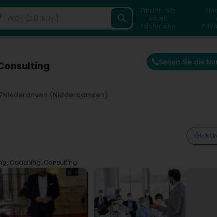
Finden Sie
Fin
einen
Fachmann
Priv
Sehen Sie die N
Consulting
7
Niederanven (Nidderaanwen)
ÖFFNUN
ng, Coaching, Consulting