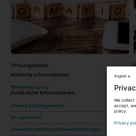
Öffnungszeiten
Ü
Nützliche Informationen
English
Privac
Internetzugang
H
Zusätzliche Informationen
We collect 
H
Unsere Zahlungsmittel
accept, we'
u
policy.
K
A
Wir sprechen
Privacy po
U
Unsere Produkte und Dienstleistungen