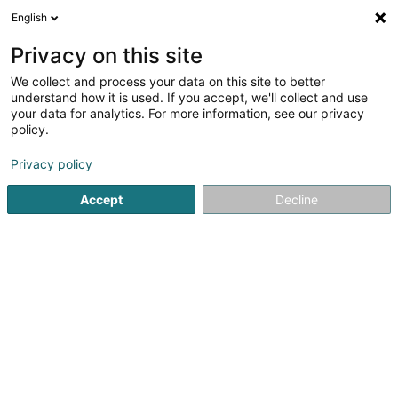
English
DE
Privacy on this site
We collect and process your data on this site to better
Verfeinere deine Suche
understand how it is used. If you accept, we'll collect and use
your data for analytics. For more information, see our privacy
Autour de moi
Luxembourg
Bestbewertet
(20)
(25)
policy.
142
Industrie
Ergebnis(se) für
en 67ms
Privacy policy
Startseite
Gewerblich
Ausstattung und Zubehör
Industrie
Accept
Decline
SM2E
5 Rue du Pont - Zone d'activité du Pont
F-57525
Talange (FRANCE)