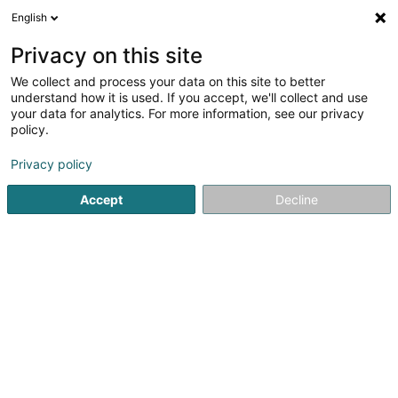
English
DE
Privacy on this site
We collect and process your data on this site to better
Verfeinere deine Suche
understand how it is used. If you accept, we'll collect and use
your data for analytics. For more information, see our privacy
Autour de moi
Luxembourg
Bestbewertet
(7)
(2)
policy.
18
Eisen- und Stahlindustrie
Ergebnis(se) für
en 40ms
Privacy policy
Startseite
Gewerblich
Metall
Accept
Decline
1
ArcelorMittal Luxembourg SA
24-26 Boulevard d'Avranches
L-1160
Luxembourg (Lëtzebuerg)
ArcelorMittal hat seinen Hauptsitz in Luxemburg.Auf
nationaler Ebene verfügt der Konzern über acht Standorte
im ganzen Land, darunter Verwaltungszentren in
Luxemburg-Stadt und Esch-sur-Alzette, verschiedene
Stahlproduktionsstätten für Lang- und...