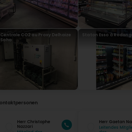
Centrale CO2 au Proxy Delhaize
Staton Esso à Rodang
Soho
ontaktpersonen
Herr Christophe
Herr Gaetan Na
Nazzari
Leitendes Mitgli