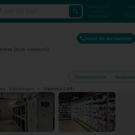
Finden Sie
Fin
einen
Fachmann
Priv
Sehen Sie die Nummer
lzette (Esch-Uelzecht)
ÖFFNUNGSZEITEN
Rezensio
nke - Kühlanlagen
Sabcolux S.A.R.L