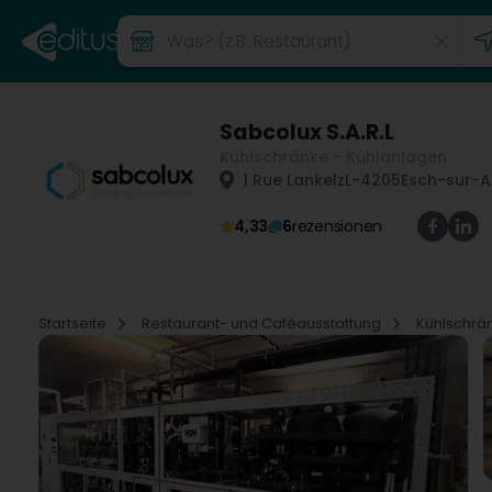
Sabcolux S.A.R.L
Kühlschränke - Kühlanlagen
1 Rue Lankelz
L-4205
Esch-sur-A
4,33
6
rezensionen
Startseite
Restaurant- und Caféausstattung
Kühlschrä