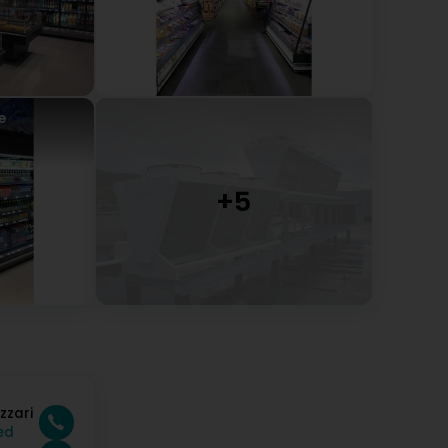
e
zzari
ed