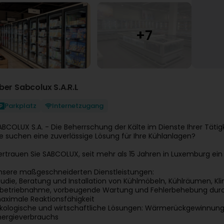
ber Sabcolux S.A.R.L
Parkplatz
Internetzugang
ABCOLUX S.A. - Die Beherrschung der Kälte im Dienste Ihrer Tätigk
ie suchen eine zuverlässige Lösung für Ihre Kühlanlagen?
ertrauen Sie SABCOLUX, seit mehr als 15 Jahren in Luxemburg ein 
nsere maßgeschneiderten Dienstleistungen:
tudie, Beratung und Installation von Kühlmöbeln, Kühlräumen,
nbetriebnahme, vorbeugende Wartung und Fehlerbehebung durch q
aximale Reaktionsfähigkeit
kologische und wirtschaftliche Lösungen: Wärmerückgewinnung, 
nergieverbrauchs