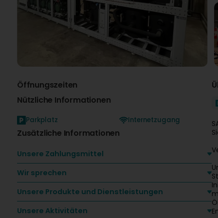
Öffnungszeiten
Ü
Nützliche Informationen
Parkplatz
Internetzugang
S
Zusätzliche Informationen
S
V
Unsere Zahlungsmittel
U
Wir sprechen
S
I
Unsere Produkte und Dienstleistungen
m
Ö
Unsere Aktivitäten
E