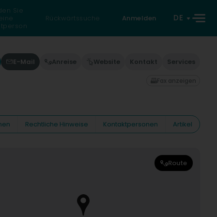
den Sie
DE
eine
Rückwärtssuche
Anmelden
atperson
E-Mail
Anreise
Website
Kontakt
Services
Fax anzeigen
nen
Rechtliche Hinweise
Kontaktpersonen
Artikel
Route