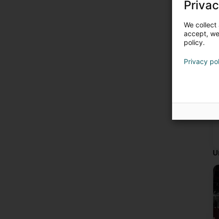
Privac
We collect 
accept, we'
policy.
Privacy po
U