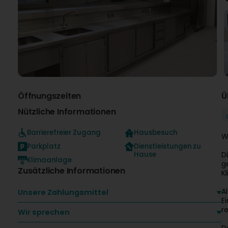
Öffnungszeiten
Ü
Nützliche Informationen
Barrierefreier Zugang
Hausbesuch
W
Parkplatz
Dienstleistungen zu
Hause
D
Klimaanlage
g
Zusätzliche Informationen
K
A
Unsere Zahlungsmittel
E
r
Wir sprechen