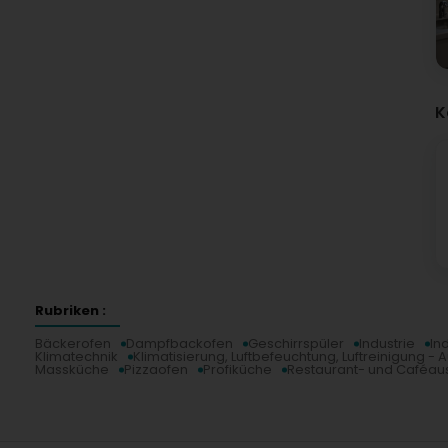
K
Rubriken :
Bäckerofen
Dampfbackofen
Geschirrspüler
Industrie
In
Klimatechnik
Klimatisierung, Luftbefeuchtung, Luftreinigung - 
Massküche
Pizzaofen
Profiküche
Restaurant- und Caféau