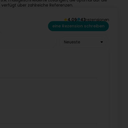
d S.A. maßgeschneiderte Lösungen, die optimal auf die
verfügt über zahlreiche Referenzen.
4,09
43
rezensionen
eine Rezension schreiben
Neueste