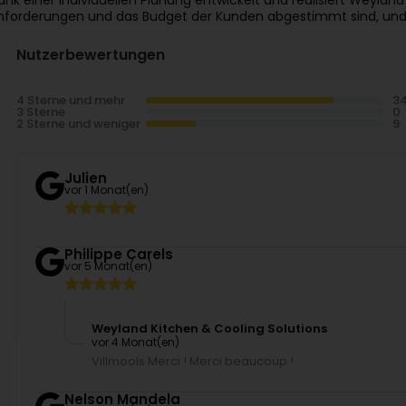
ank einer individuellen Planung entwickelt und realisiert Weylan
nforderungen und das Budget der Kunden abgestimmt sind, und 
Nutzerbewertungen
4 Sterne und mehr
3 Sterne
2 Sterne und weniger
Julien
vor 1 Monat(en)
Philippe Carels
vor 5 Monat(en)
Weyland Kitchen & Cooling Solutions
vor 4 Monat(en)
Villmools Merci ! Merci beaucoup !
Nelson Mandela