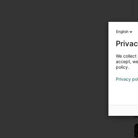
English
Privac
We collect 
accept, we'
policy.
Privacy po
U