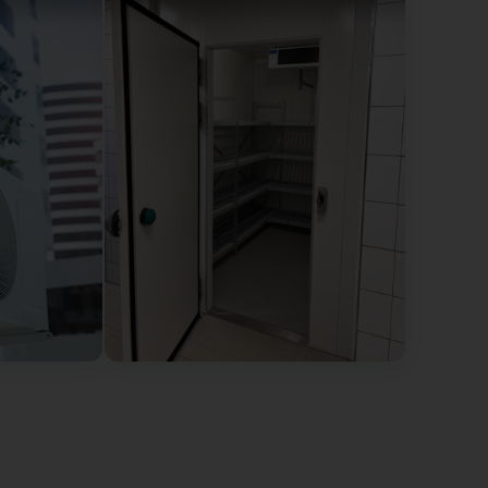
nt. Leur patron, M. Weyland, a été d’un grand
. On voit tout de suite qu’il connaît parfaitement son
 remarquable ! (Translated by Google) A high-quality
y experienced and professional. During the
cleaned. My Convotherm oven, which was completely
me like new after their intervention. After testing
o avoid most of my breakdowns. In seven years, no one
nor during previous repairs. Ultimately, I thought
 expertise quickly showed that you really get what you
l during the installation of my air conditioning. You
: A big thank you to Isabelle, a remarkable
mes ravis que nos techniciens et M. Weyland aient
Votre satisfaction est notre priorité. Merci pour votre