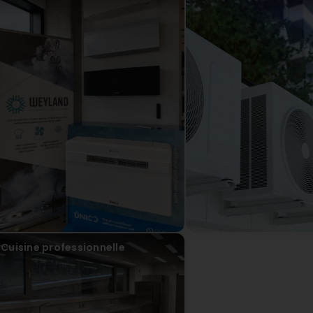
expertise montrent vite qu’on en a vraiment pour son arge
professionnalisme lors de l’installation de ma climatisation
métier ! PS : Un grand merci à Isabelle, une commerciale
company! All the technicians we worked with are genuinel
interviews, each appliance was opened and thoroughly 
scaled and I thought would need replacing, was returned to 
the water, they advised me to install a limescale filter t
had ever given me this advice, neither when I purchased it 
their services were a bit expensive, but their honesty and
pay for. Their boss, Mr. Weyland, was extremely professiona
could immediately see that he knows his stuff perfectly! PS
saleswoman!
Weyland Kitchen & Cooling Solutions
vor 8 Monat(en)
Merci beaucoup pour votre retour détaillé. Nous som
pu vous apporter leur expertise et des conseils utiles. 
confiance!
Cuisine professionnelle