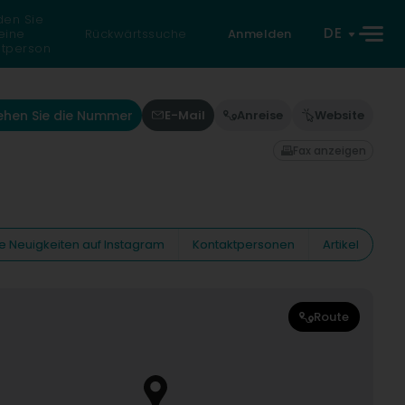
den Sie
DE
eine
Rückwärtssuche
Anmelden
atperson
ehen Sie die Nummer
E-Mail
Anreise
Website
Fax anzeigen
e Neuigkeiten auf Instagram
Kontaktpersonen
Artikel
Route