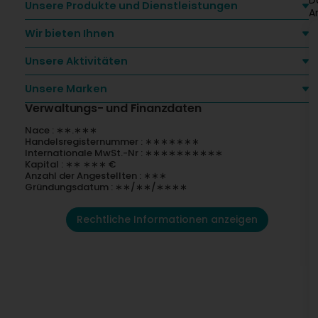
D
Unsere Produkte und Dienstleistungen
A
Wir bieten Ihnen
Unsere Aktivitäten
Unsere Marken
Verwaltungs- und Finanzdaten
Nace : ∗∗.∗∗∗
Handelsregisternummer : ∗∗∗∗∗∗∗
Internationale MwSt.-Nr : ∗∗∗∗∗∗∗∗∗∗
Kapital : ∗∗ ∗∗∗ €
Anzahl der Angestellten : ∗∗∗
Gründungsdatum : ∗∗/∗∗/∗∗∗∗
Rechtliche Informationen anzeigen