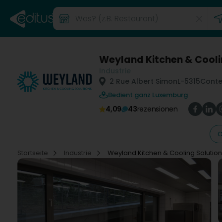
Weyland Kitchen & Cooli
Industrie
2 Rue Albert Simon
L-5315
Conte
Bedient ganz Luxemburg
4,09
43
rezensionen
Ö
Startseite
Industrie
Weyland Kitchen & Cooling Solutio