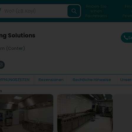
Finden Sie
Fin
einen
Fachmann
Priv
ng Solutions
S
rn (Conter)
FFNUNGSZEITEN
Rezensionen
Rechtliche Hinweise
Unser
ns