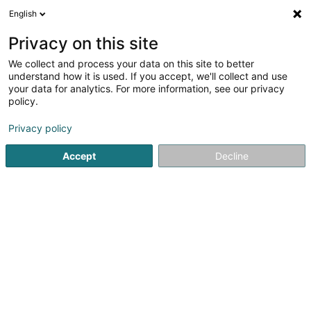
English
DE
Privacy on this site
We collect and process your data on this site to better
Verfeinere deine Suche
understand how it is used. If you accept, we'll collect and use
your data for analytics. For more information, see our privacy
Autour de moi
Dudelange
Bestbewertet
(4)
(22)
policy.
66
Hebe- und Fördertechnik
Ergebnis(se) für
en 117ms
Privacy policy
Startseite
Gewerblich
Logistik
Hebe- und Fördertechnik
Accept
Decline
ATS Cranes SA
63 Robert Schuman-Strooss
L-5751
Frisange (Fréiseng)