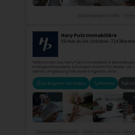
Bauträgergeschäfte
Immob
Hary Putz Immobilière
59 Rue du Dix Octobre
L-7243
Bereld
Willkommen bei Hary Putz Immobilière in Bereldingen
maßgeschneiderte Lösungen sowohl für Mieter als 
seiner Umgebung hat unsere Agentur eine...
Ein Angebot anfordern
Website
Rou
Bauträgergeschäfte
Hoch-und Tiefbau
Immob