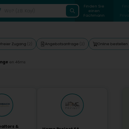
Finden Sie
Fin
einen
Fachmann
Priv
efreier Zugang
Angebotsanfrage
Online bestellen
(2)
(2)
ange
en 46ms
altors &