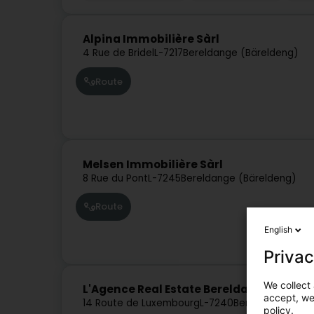
Alpina Immobilière Sàrl
4 Rue de Bridel
L-7217
Bereldange (Bäreldeng)
Route
Melsen Immobilière Sàrl
8 Rue du Pont
L-7245
Bereldange (Bäreldeng)
Route
English
Privac
We collect 
L'Agence Real Estate Bereldange
accept, we'
14 Route de Luxembourg
L-7240
Bereldange (Bär
policy.