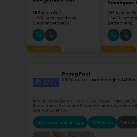
A&A gérance Sàrl
Developers 
85 Rue du Golf
298 Avenue Ga
L-1638
Senningerberg
L-1420
Luxemb
(Sennengerbierg)
(Lëtzebuerg)
Gesponserter
Gesponserter
Reinig Paul
39 Route de Luxembourg
L-7240
Ber
IMMOBILIENAGENTUR - VERSICHERUNGEN - IMMOBILIEN
Ihrem Vorteil!Besuchen Sie auch unsere Agenturen in- 
avenue Salentiny
Commander en ligne
Website
Route