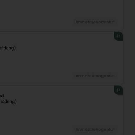
Immobilienagentur
12
reldeng)
Immobilienagentur
13
st
reldeng)
Immobilienagentur