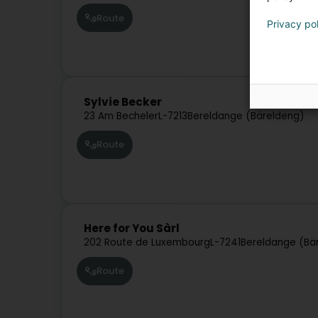
Route
Privacy po
Sylvie Becker
23 Am Becheler
L-7213
Bereldange (Bäreldeng)
Route
Here for You Sàrl
202 Route de Luxembourg
L-7241
Bereldange (Bä
Route