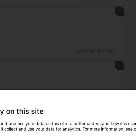
4
Immobilienagentur
5
Immobilienagentur
y on this site
6
and process your data on this site to better understand how it is used
ll collect and use your data for analytics. For more information, see 
eldeng)