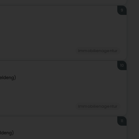
9
Immobilienagentur
10
eldeng)
Immobilienagentur
11
ldeng)