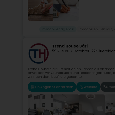
Immobilienagentur
Immobilien - Ankauf, 
Trend House Sàrl
59 Rue du X Octobre
L-7243
Berelda
Trend House s.à r.l. ist seit vielen Jahren als erfahr
erwerben wir Grundstücke und Bestandsgebäude, d
wir nach dem Kauf, die gesamte...
Ein Angebot anfordern
Website
Rou