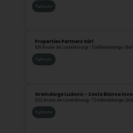
Route
Properties Partners Sàrl
109 Route de Luxembourg
L-7241
Bereldange (Bä
Route
Graindorge Ludovic - Costa Blanca Inve
202 Route de Luxembourg
L-7241
Bereldange (Bä
Route