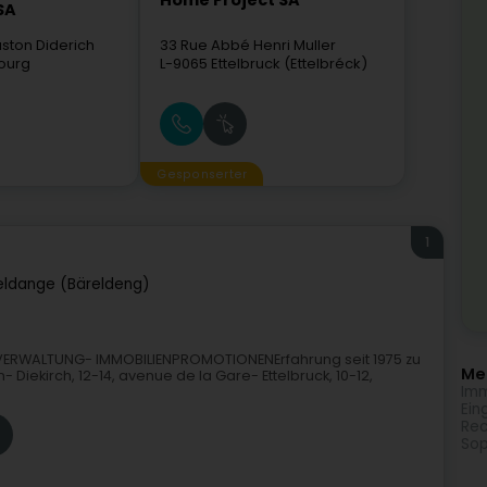
Home Project SA
SA
ston Diderich
33 Rue Abbé Henri Muller
ourg
L-9065
Ettelbruck (Ettelbréck)
Gesponserter
1
eldange (Bäreldeng)
VERWALTUNG- IMMOBILIENPROMOTIONENErfahrung seit 1975 zu
Meh
Diekirch, 12-14, avenue de la Gare- Ettelbruck, 10-12,
Imm
Ein
Rec
Sop