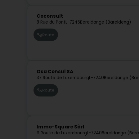
Coconsult
8 Rue du Pont
L-7245
Bereldange (Bäreldeng)
Route
Osa Consul SA
37 Route de Luxembourg
L-7240
Bereldange (Bär
Route
Immo-Square Sàrl
9 Route de Luxembourg
L-7240
Bereldange (Bäre