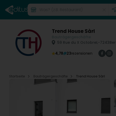
Trend House Sàrl
Bauträgergeschäfte
59 Rue du X Octobre
L-7243
Ber
4,78
23
rezensionen
Startseite
Bauträgergeschäfte
Trend House Sàrl