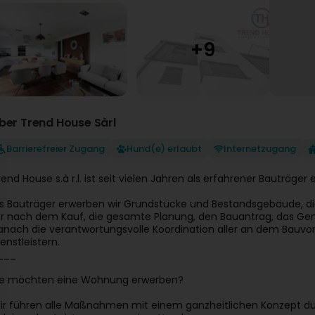
ber Trend House Sàrl
Barrierefreier Zugang
Hund(e) erlaubt
Internetzugang
rend House s.à r.l. ist seit vielen Jahren als erfahrener Bauträger 
ls Bauträger erwerben wir Grundstücke und Bestandsgebäude, d
ir nach dem Kauf, die gesamte Planung, den Bauantrag, das Gen
anach die verantwortungsvolle Koordination aller an dem Bauvo
ienstleistern.
___
ie möchten eine Wohnung erwerben?
ir führen alle Maßnahmen mit einem ganzheitlichen Konzept dur