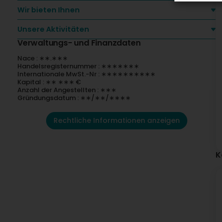
Wir bieten Ihnen
Unsere Aktivitäten
Verwaltungs- und Finanzdaten
Nace : ∗∗.∗∗∗
Handelsregisternummer : ∗∗∗∗∗∗∗
Internationale MwSt.-Nr : ∗∗∗∗∗∗∗∗∗∗
Kapital : ∗∗ ∗∗∗ €
Anzahl der Angestellten : ∗∗∗
Gründungsdatum : ∗∗/∗∗/∗∗∗∗
Rechtliche Informationen anzeigen
K