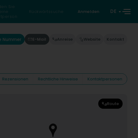
den Sie
DE
eine
Rückwärtssuche
Anmelden
atperson
ie Nummer
E-Mail
Anreise
Website
Kontakt
Rezensionen
Rechtliche Hinweise
Kontaktpersonen
Route