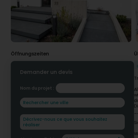
Öffnungszeiten
Ü
Demander un devis
T
Nom du projet :
A
w
d
D
_
S
W