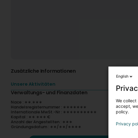
Zusätzliche Informationen
English
Unsere Aktivitäten
Privac
Verwaltungs- und Finanzdaten
We collect 
Nace : ∗∗.∗∗∗
accept, we'
Handelsregisternummer : ∗∗∗∗∗∗∗
Internationale MwSt.-Nr : ∗∗∗∗∗∗∗∗∗∗
policy.
Kapital : ∗∗ ∗∗∗ €
Anzahl der Angestellten : ∗∗∗
Privacy po
Gründungsdatum : ∗∗/∗∗/∗∗∗∗