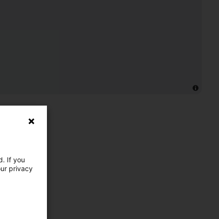
. If you
our privacy