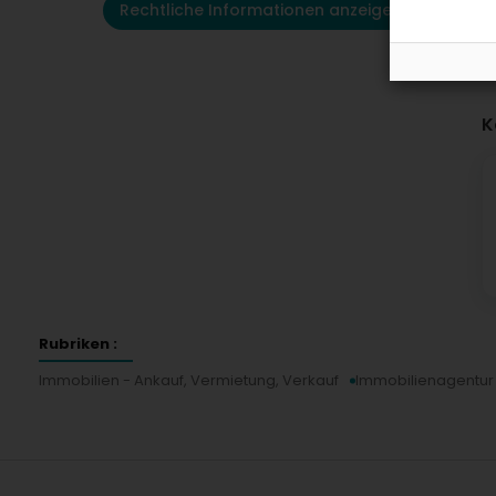
Rechtliche Informationen anzeigen
K
Rubriken :
Immobilien - Ankauf, Vermietung, Verkauf
Immobilienagentur