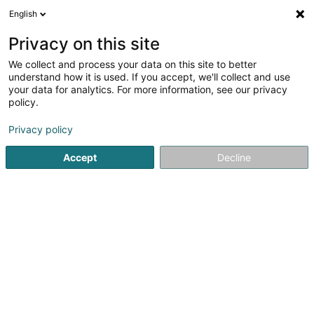
English
DE
Privacy on this site
We collect and process your data on this site to better
Verfeinere deine Suche
understand how it is used. If you accept, we'll collect and use
your data for analytics. For more information, see our privacy
Autour de moi
Bestbewertet
Barrierefreier Zuga
(1)
policy.
20
Ergebnis(se) für
Privacy policy
Immobilien - Ankauf, Vermietung, Verkauf in Bereldange
en 50ms
Accept
Decline
Startseite
Immobilienagentur
Immobilien - Ankauf, Vermiet
Bressaglia Immobilière Sàrl
10 Côte d'Eich
L-1450
Luxembourg (Lëtzebuerg)