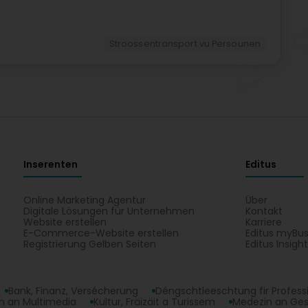
Stroossentransport vu Persounen
Inserenten
Editus
Online Marketing Agentur
Über
Digitale Lösungen für Unternehmen
Kontakt
Website erstellen
Karriere
E-Commerce-Website erstellen
Editus myBus
Registrierung Gelben Seiten
Editus Insigh
Bank, Finanz, Versécherung
Déngschtleeschtung fir Profess
 an Multimedia
Kultur, Fräizäit a Turissem
Medezin an Ge