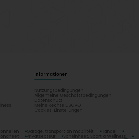
Informationen
Nutzungsbedingungen
Allgemeine Geschäftsbedingungen
Datenschutz
iness
Meine Rechte DSGVO
t
Cookies-Einstellungen
ionnellen
Garage, transport an mobilitéit
Handel
sondheet
Privatsecteur
Schéinheet, Sport a Wellness