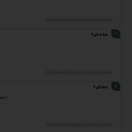
Stroossentransport vu Persounen
7
6,4 km
Stroossentransport vu Persounen
8
21 km
hen)
Stroossentransport vu Persounen