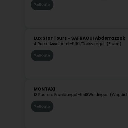
Route
Lux Star Tours - SAFRAOUI Abderrazzak
4 Rue d'Asselborn
L-9907
Troisvierges (Ëlwen)
Route
MONTAXI
12 Route d'Erpeldange
L-9518
Weidingen (Wegdic
Route