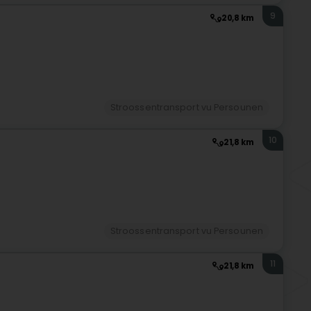
9
20,8 km
Stroossentransport vu Persounen
10
21,8 km
Stroossentransport vu Persounen
11
21,8 km