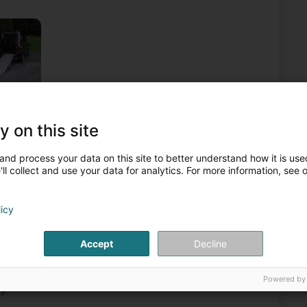
sentransport vu Persounen
Taxi
Ambulanzentransport
y on this site
5
2,9 km
and process your data on this site to better understand how it is used
ll collect and use your data for analytics. For more information, see 
licy
Stroossentransport vu Persounen
Accept
Decline
6
3,8 km
Powered by
g)