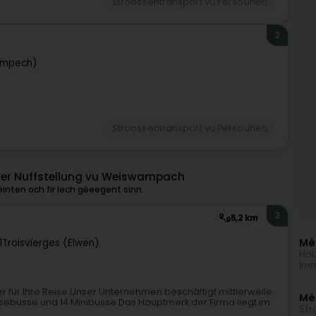
Stroossentransport vu Persounen
2
ampech)
Stroossentransport vu Persounen
ner Nuffstellung vu Weiswampach
nten och fir Iech gëeegent sinn.
3
5,2 km
Méi
1
Troisvierges (Ëlwen)
Hol
Imm
ner für Ihre Reise.Unser Unternehmen beschäftigt mittlerweile
Mé
eisebusse und 14 Minibusse.Das Hauptmerk der Firma liegt im
Str