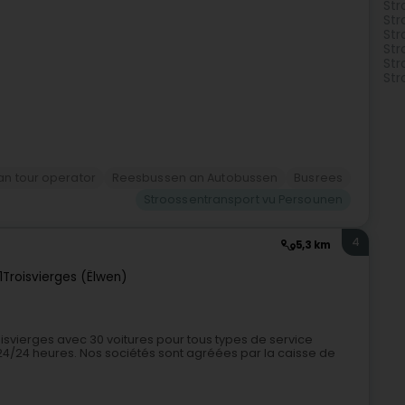
Str
Str
Str
Str
Str
Str
n tour operator
Reesbussen an Autobussen
Busrees
Stroossentransport vu Persounen
4
5,3 km
1
Troisvierges (Ëlwen)
oisvierges avec 30 voitures pour tous types de service
24/24 heures. Nos sociétés sont agréées par la caisse de