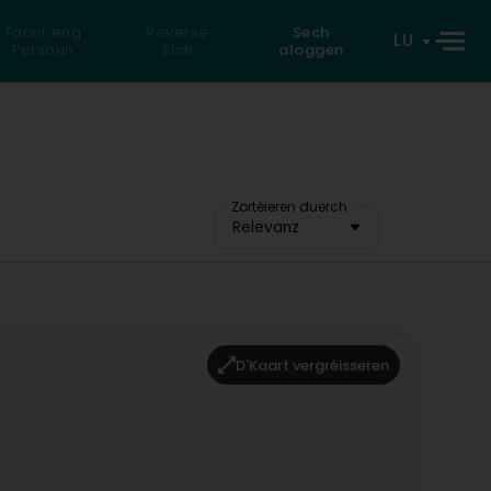
Fannt eng
Reverse
Sech
LU
Persoun
Sich
aloggen
Zortéieren duerch
Relevanz
D'Kaart vergréisseren