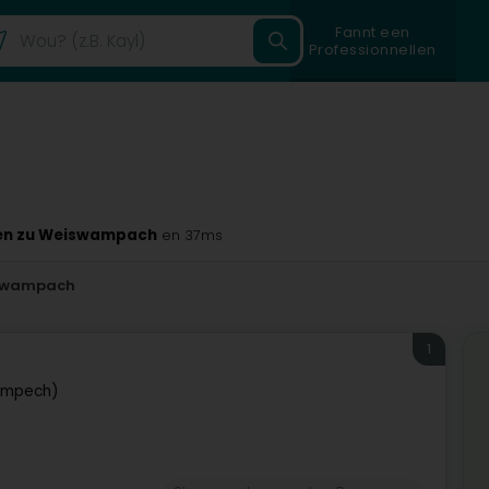
Fannt een
Professionnellen
nen zu Weiswampach
en 37ms
swampach
1
ampech)