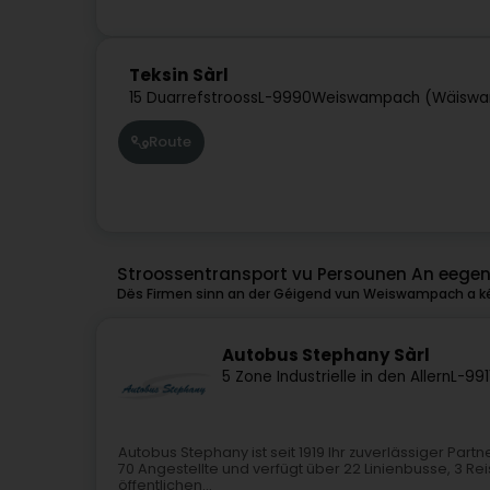
Teksin Sàrl
15 Duarrefstrooss
L-9990
Weiswampach (Wäisw
Route
Stroossentransport vu Persounen An eege
Dës Firmen sinn an der Géigend vun Weiswampach a kéi
Autobus Stephany Sàrl
5 Zone Industrielle in den Allern
L-991
Autobus Stephany ist seit 1919 Ihr zuverlässiger Part
70 Angestellte und verfügt über 22 Linienbusse, 3 R
öffentlichen...