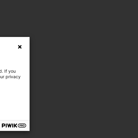
. If you
our privacy