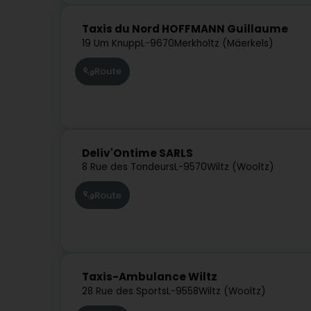
Taxis du Nord HOFFMANN Guillaume
19 Um Knupp
L-9670
Merkholtz (Mäerkels)
Route
Deliv'Ontime SARLS
8 Rue des Tondeurs
L-9570
Wiltz (Wooltz)
Route
Taxis-Ambulance Wiltz
28 Rue des Sports
L-9558
Wiltz (Wooltz)