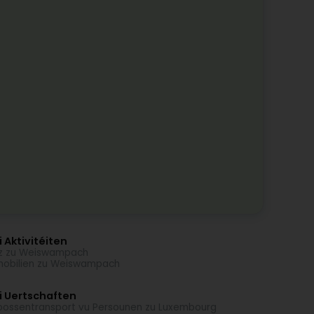
 Aktivitéiten
z zu Weiswampach
obilien zu Weiswampach
i Uertschaften
oossentransport vu Persounen zu Luxembourg