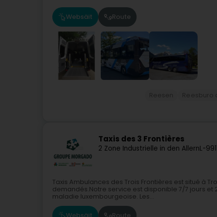
Websäit
Route
Reesen
Reesburo a
Taxis des 3 Frontières
2 Zone Industrielle in den Allern
L-991
Taxis Ambulances des Trois Frontières est situé à Tr
demandés.Notre service est disponible 7/7 jours et 
maladie luxembourgeoise. Les...
Websäit
Route