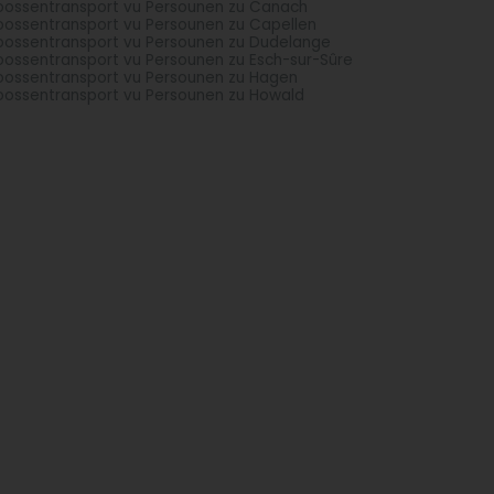
oossentransport vu Persounen zu Canach
oossentransport vu Persounen zu Capellen
oossentransport vu Persounen zu Dudelange
oossentransport vu Persounen zu Esch-sur-Sûre
oossentransport vu Persounen zu Hagen
oossentransport vu Persounen zu Howald