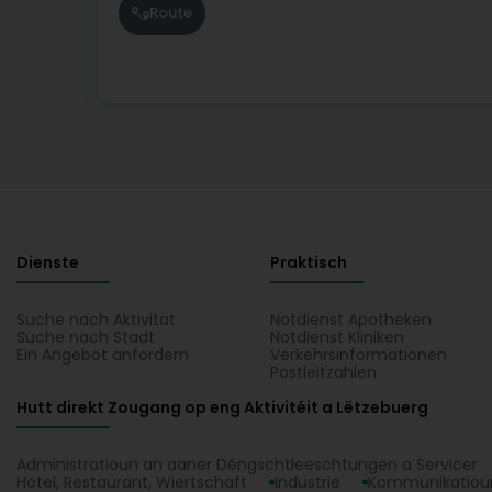
Route
Dienste
Praktisch
Suche nach Aktivität
Notdienst Apotheken
Suche nach Stadt
Notdienst Kliniken
Ein Angebot anfordern
Verkehrsinformationen
Postleitzahlen
Hutt direkt Zougang op eng Aktivitéit a Lëtzebuerg
Administratioun an aaner Déngschtleeschtungen a Servicer
Hotel, Restaurant, Wiertschaft
Industrie
Kommunikatioun