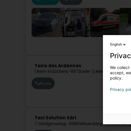
English
Stroos
Privac
Taxis des Ardennes
We collect 
1 Beim Kräizchen
L-9972
Lieler (Léiler)
accept, we'
policy.
Route
Privacy po
Taxi Solution Sàrl
7 Géidgerweeg
L-9980
Wilwerdange (Wilwerdan