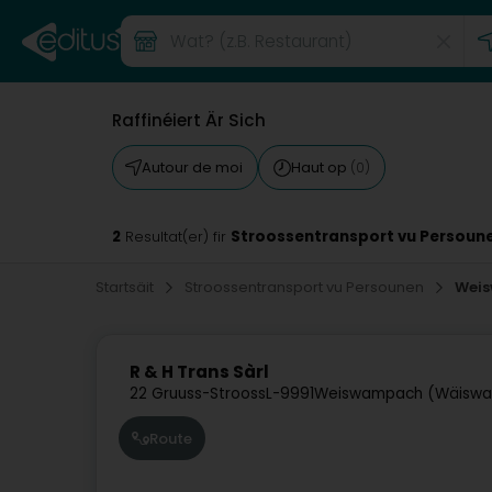
Raffinéiert Är Sich
Autour de moi
Haut op
(0)
2
Stroossentransport vu Persou
Resultat(er) fir
Startsäit
Stroossentransport vu Persounen
Wei
R & H Trans Sàrl
22 Gruuss-Strooss
L-9991
Weiswampach (Wäisw
Route