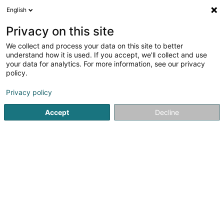
English
LU
Privacy on this site
We collect and process your data on this site to better
Raffinéiert Är Sich
understand how it is used. If you accept, we'll collect and use
your data for analytics. For more information, see our privacy
Autour de moi
Esch-sur-Alzette
Top bewäert
(4)
(14)
policy.
30
Erdgas
Resultat(er) fir
en 45ms
Privacy policy
Startsäit
Öffentlechen Déngscht
Erdgas
Accept
Decline
1
Bakona Sàrl
9 Rue Nachtbann
L-5955
Itzig (Izeg)
Bakona Sàrl, située à Itzig, est une société de distribution
de gaz naturel (SCE) qui s'occupe du traitement de
déchets et des ordures.Elle garantit que les
biodéchets/biomasse sont correctement recyclés, et
que les contaminants et résidus qui en...