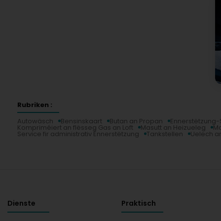
Rubriken :
Autowäsch
Bensinskaart
Butan an Propan
Ennerstëtzung-
Kompriméiert an flësseg Gas an Loft
Masutt an Heizueleg
Ma
Service fir administrativ Ënnerstëtzung
Tankstellen
Uelech an
Dienste
Praktisch