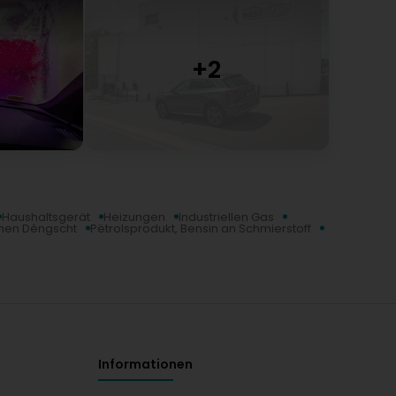
Alzette soit fermé alors qu'il devrait être ouvert. Cela
'ensemble, le Best Wash à Esch/Alzette est une bonne
il y a place à amélioration, notamment en ce qui
ires d'ouverture ℹ️
lavage chassis, seul bémol l'aspirateur illimité
ranslated by Google) Very good car wash with
y downside is the unlimited vacuum cleaner after
Haushaltsgerät
Heizungen
Industriellen Gas
chen Déngscht
Pëtrolsprodukt, Bensin an Schmierstoff
Informationen