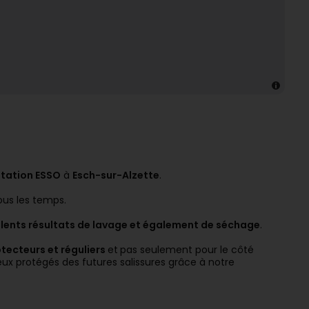
station ESSO
à
Esch-sur-Alzette
.
ous les temps.
llents résultats de lavage et également de séchage
.
otecteurs et réguliers
et
pas seulement pour le côté
ux protégés des futures salissures grâce à notre