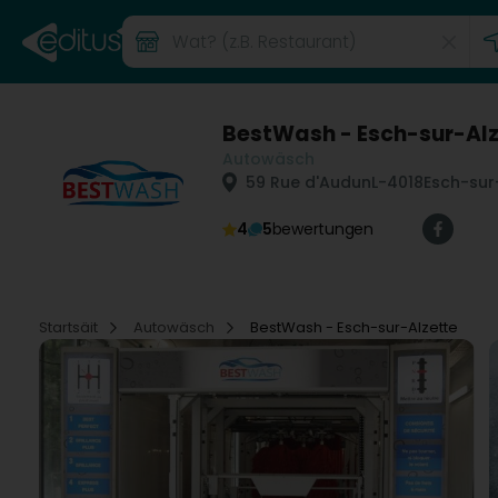
BestWash - Esch-sur-Alz
Autowäsch
59 Rue d'Audun
L-4018
Esch-sur
4
5
bewertungen
Startsäit
Autowäsch
BestWash - Esch-sur-Alzette