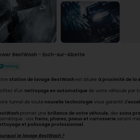
wwer BestWash - Esch-sur-Alzette
Parking
otre
station de lavage
BestWash
est située
à proximité de la 
rofitez d'un
nettoyage en automatique
de votre véhicule par t
otre tunnel de toute
nouvelle technologie
vous garantit d'
exce
estWash
promet une
brillance de votre véhicule
, des
soins pr
osmétique : vos
freins, phares, pneus et carrosserie
seront mie
ettoyage et polissage professionnel
.
ourquoi le lavage BestWash ?