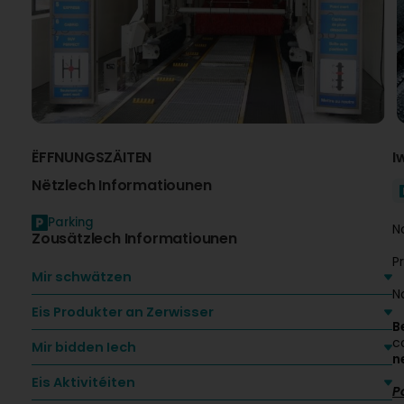
ËFFNUNGSZÄITEN
I
Nëtzlech Informatiounen
Parking
N
Zousätzlech Informatiounen
P
Mir schwätzen
N
Eis Produkter an Zerwisser
B
c
Mir bidden Iech
n
Eis Aktivitéiten
P