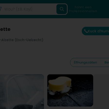
Fannt een
Professionnellen
ette
Kuck d'Nu
-Alzette (Esch-Uelzecht)
Ëffnungszäiten
Be