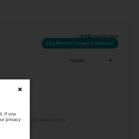
4
5
bewertungen
eng Bewäertungen schreiwen
neisten
. If you
our privacy
Google) Clean windshield not dry