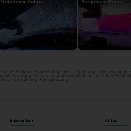
Programme Cabrio
Programme Express
et il est déjà arrivé plusieurs fois que le Best Wash à Esch/
a été frustrant et a affecté la fiabilité du service.Dans l
option pour un lavage de voiture rapide et efficace, mais 
concerne la motivation du personnel et le respect des hora
Pascal
Virun 4 Joer(en)
Très bon car wash avec plusieurs programmes dont SUV et 
après lavage, n'est pas intégré dans les programmes. (T
several programs including SUV and chassis wash, the onl
washing, is not integrated into the programs.
Service
Erdgas
Expressdéngscht fir Dépannage
Haushaltsgas
zoutsliwwerung
Mineral oder pflanzlech Uelech an Fett
Öffentle
 Fett fir d'Ernährung
Uelegheizung
Inserenten
Editus