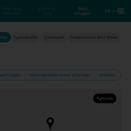
Fannt eng
Reverse
Sech
LU
Persoun
Sich
aloggen
mmer
Itinéraire
Websäit
Présentation Best Wash
wertungen
Informatiounen iwwer d'Rechter
Artikelen
Route