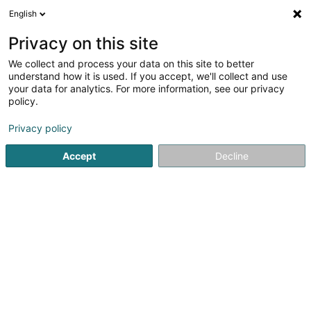
English
LU
Privacy on this site
We collect and process your data on this site to better
Raffinéiert Är Sich
understand how it is used. If you accept, we'll collect and use
your data for analytics. For more information, see our privacy
Autour de moi
Dudelange
Top bewäert
Par
(1)
(1)
policy.
7
Fabrikant an Grossiste vun Buedembelag
Resultat(er) fir
Privacy policy
en 47ms
Accept
Decline
Startsäit
Buedem
Fabrikant an Grossiste vun Buedembel
1
Stefan Weibler
1 Route du Vin
L-6688
Mertert (Mäertert)
Stefan Weibler und Lisa Weibler-Wetzel schaffen mit
Ihrem Team Räume zum Wohlfühlen. Die Maler und
Raumausstatter sind der richtige Ansprechpartner für
Boden, Wand, Decke und Fensterdekorationen – und das