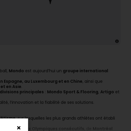
ball,
Mondo
est aujourd’hui un
groupe international
 en Espagne, au Luxembourg et en Chine
, ainsi que
et en Asie
.
 divisions principales
:
Mondo Sport & Flooring
,
Artigo
et
ité, l’innovation et la fiabilité de ses solutions.
létisme
, sur lesquelles les plus grands athlètes ont établi
stique de
11 Jeux Olympiques consécutifs
, de
Montréal