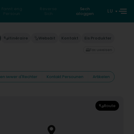
Fannt eng
Reverse
Sech
LU
Persoun
Sich
aloggen
Itinéraire
Websäit
Kontakt
Eis Produkter
Fax uweisen
nen iwwer d'Rechter
Kontakt Persounen
Artikelen
Route