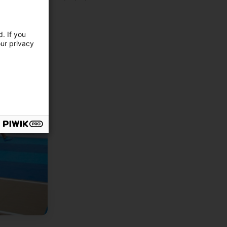
 et commerciaux
.
. If you
’expertise internationale du groupe Mondo dans le
secteur
our privacy
s
lématique qui a accompagné des générations d’enfants