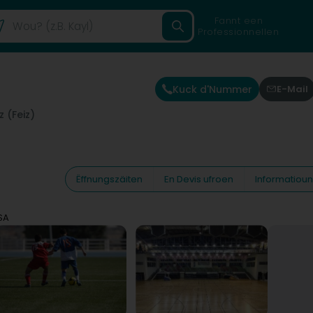
Fannt een
Professionnellen
Kuck d'Nummer
E-Mail
z (Feiz)
Ëffnungszäiten
En Devis ufroen
Informatiou
SA