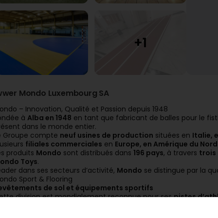
wwer Mondo Luxembourg SA
ondo – Innovation, Qualité et Passion depuis 1948
ondée à
Alba en 1948
en tant que fabricant de balles pour le fist
résent dans le monde entier.
e Groupe compte
neuf usines de production
situées en
Italie,
lusieurs
filiales commerciales
en
Europe, en Amérique du Nord 
es produits
Mondo
sont distribués dans
196 pays
, à travers
trois
ondo Toys
.
eader dans ses secteurs d’activité,
Mondo
se distingue par la qual
ondo Sport & Flooring
evêtements de sol et équipements sportifs
ette division est mondialement reconnue pour ses
pistes d’ath
es records les plus marquants de l’histoire du sport.
ondo a fourni les pistes et assuré l’assistance technique et logi