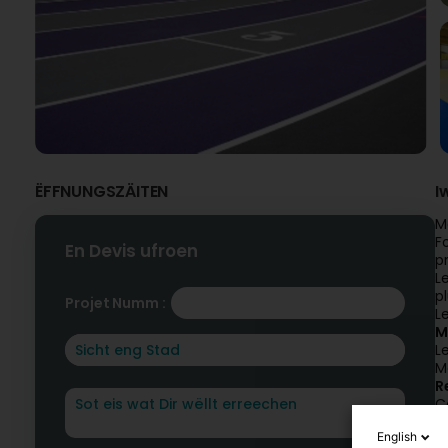
ËFFNUNGSZÄITEN
I
M
F
En Devis ufroen
p
L
p
Projet Numm :
L
M
L
M
R
C
l
English
M