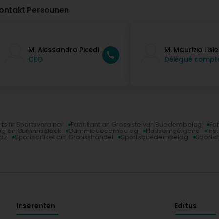
ontakt Persounen
M. Alessandro Picedi
M. Maurizio Lisie
CEO
Délégué compta
ts fir Sportsveraïner
Fabrikant an Grossiste vun Buedembelag
Fab
ng an Gummisplack
Gummibuedembelag
Hausemgéigend
Ins
laz
Sportsartikel am Grousshandel
Sportsbuedembelag
Sportsh
Inserenten
Editus