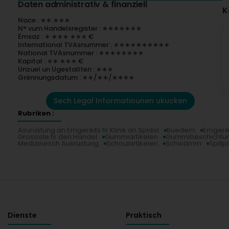
Daten administrativ & finanziell
K
Nace : ∗∗.∗∗∗
N° vum Handelsregister : ∗∗∗∗∗∗∗
Ëmsaz : ∗ ∗∗∗ ∗∗∗ €
International TVAsnummer : ∗∗∗∗∗∗∗∗∗∗
National TVAsnummer : ∗∗∗∗∗∗∗∗
Kapital : ∗∗ ∗∗∗ €
Unzuel un Ugestallten : ∗∗∗
Grënnungsdatum : ∗∗/∗∗/∗∗∗∗
Sech Legal Informatiounen ukucken
Rubriken :
Asurüstung an Emgeréits fir Klinik an Spidol
Buedem
Emgeréi
Grossiste fir den Handel
Gummiartikelen
Gummibeschichtu
Medizinesch Ausrüstung
Schoulartikelen
Schwämm
Spillp
Dienste
Praktisch