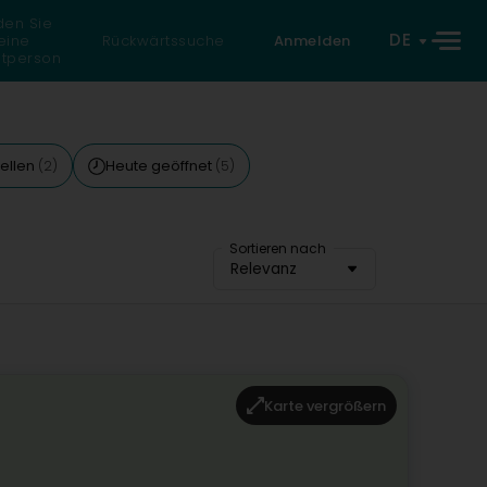
den Sie
DE
eine
Rückwärtssuche
Anmelden
atperson
tellen
Heute geöffnet
(2)
(5)
Sortieren nach
Relevanz
Karte vergrößern