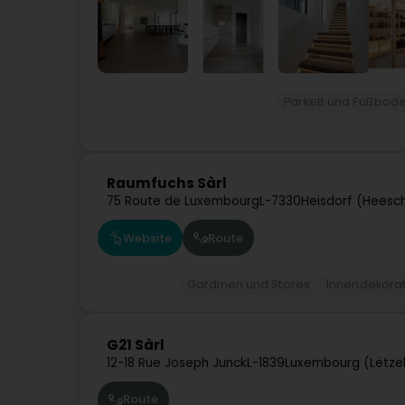
Parkett und Fußbod
Raumfuchs Sàrl
75 Route de Luxembourg
L-7330
Heisdorf (Heesc
Website
Route
Gardinen und Stores
Innendekorat
G21 Sàrl
12-18 Rue Joseph Junck
L-1839
Luxembourg (Lëtze
Route