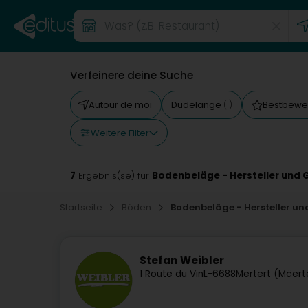
Verfeinere deine Suche
Autour de moi
Dudelange
Bestbewe
(1)
Weitere Filter
7
Bodenbeläge - Hersteller und
Ergebnis(se) für
Startseite
Böden
Bodenbeläge - Hersteller u
Stefan Weibler
1 Route du Vin
L-6688
Mertert (Mäert