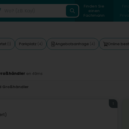
Finden Sie
Fin
einen
Fachmann
Priv
rtet
Parkplatz
Angebotsanfrage
Online bes
(1)
(4)
(4)
 Großhändler
en 49ms
nd Großhändler
1
ert)