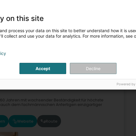
te
y on this site
and process your data on this site to better understand how it is used
ll collect and use your data for analytics. For more information, see 
Sportböden
Bodenbeläge - Hersteller und Großhändler
licy
4
Accept
Decline
cker)
Powered by
 60 Jahren mit wachsender Beständigkeit für höchste
 auch dem fachmännischen Anfertigen einzigartiger
ern
Website
Route