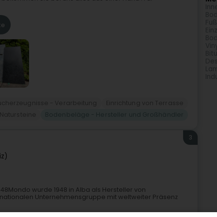
Inn
Bod
Fuß
te
Ein
Bod
Vin
Bit
Des
La
Ind
ucherzeugnisse - Verarbeitung
Einrichtung von Terrasse
Natursteine
Bodenbeläge - Hersteller und Großhändler
3
iz)
1948Mondo wurde 1948 in Alba als Hersteller von
ternationalen Unternehmensgruppe mit weltweiter Präsenz