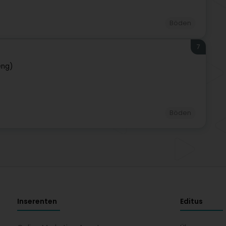
Böden
7
eng)
Böden
Inserenten
Editus