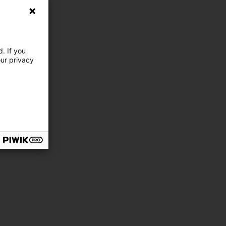
. If you
our privacy