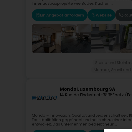
Innenausbauprojekte wie Bäder, Küchen,...
Ein Angebot anfordern
Website
Rou
Steine und Steinbr
Marmor, Granit und 
Mondo Luxembourg SA
14 Rue de l'Industrie
L-3895
Foetz (Fe
Mondo – Innovation, Qualität und Leidenschaft seit 
Faustballbällen gegründet und hat sich zu einer in
entwickelt. Das Unternehmen betreibt neun...