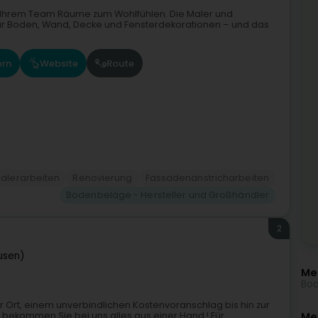
it Ihrem Team Räume zum Wohlfühlen. Die Maler und
für Boden, Wand, Decke und Fensterdekorationen – und das
ern
Website
Route
alerarbeiten
Renovierung
Fassadenanstricharbeiten
Bodenbeläge - Hersteller und Großhändler
2
usen)
Me
Bod
Ort, einem unverbindlichen Kostenvoranschlag bis hin zur
bekommen Sie bei uns alles aus einer Hand ! Für
Meh