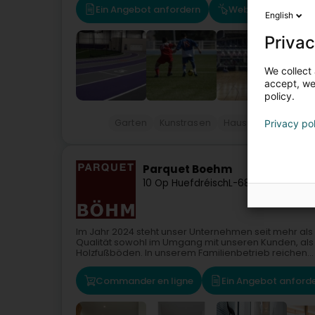
Ein Angebot anfordern
Website
Rou
English
Privac
We collect 
accept, we'
policy.
Garten
Kunstrasen
Hausumgebung
Privacy po
Parquet Boehm
10 Op Huefdréisch
L-6871
Wecker (We
Im Jahr 2024 steht unser Unternehmen seit mehr als
Qualität sowohl im Umgang mit unseren Kunden, als
Holzfußböden. In unserem Familienbetrieb reichen...
Commander en ligne
Ein Angebot anford