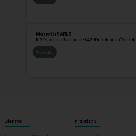
Mariotti SARLS
192 Route de Burange
L-3429
Dudelange (Diddel
Route
Dienste
Praktisch