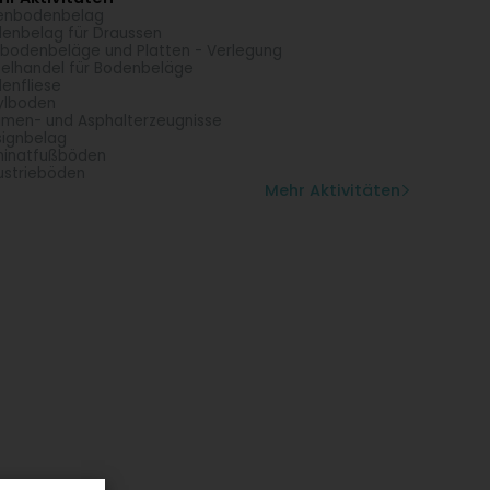
enbodenbelag
enbelag für Draussen
bodenbeläge und Platten - Verlegung
zelhandel für Bodenbeläge
enfliese
ylboden
umen- und Asphalterzeugnisse
ignbelag
minatfußböden
ustrieböden
Mehr Aktivitäten