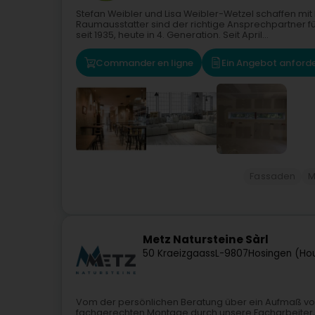
Stefan Weibler und Lisa Weibler-Wetzel schaffen m
Raumausstatter sind der richtige Ansprechpartner 
seit 1935, heute in 4. Generation. Seit April...
Commander en ligne
Ein Angebot anford
Fassaden
M
Metz Natursteine Sàrl
50 Kraeizgaass
L-9807
Hosingen (Ho
Vom der persönlichen Beratung über ein Aufmaß vor 
fachgerechten Montage durch unsere Facharbeiter, 