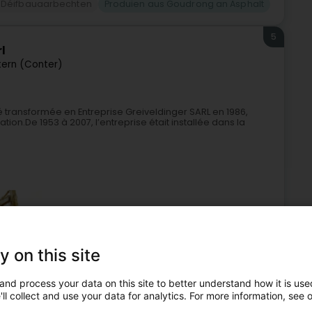
Déifbauaarbechten
Produien aus Goudrong an Asphalt
5
l
ern (Conter)
té transformée en Entreprise Greiveldinger SARL en 1986,
tion.De 1953 à 2007, l’entreprise était installée dans la
y on this site
auaarbechten
Entrepreneren
Terrassementsaarbecht
and process your data on this site to better understand how it is used
Produien aus Goudrong an Asphalt
ll collect and use your data for analytics. For more information, see 