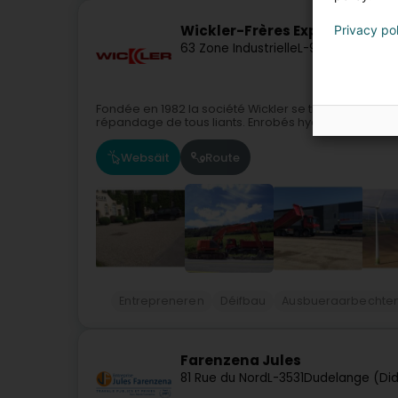
Wickler-Frères Exploitation
Privacy po
63 Zone Industrielle
L-9099
Ingeldorf
Fondée en 1982 la société Wickler se tient à votre dis
répandage de tous liants. Enrobés hydrocarbonés Sc
Websäit
Route
Entrepreneren
Déifbau
Ausbueraarbechte
Farenzena Jules
81 Rue du Nord
L-3531
Dudelange (Di