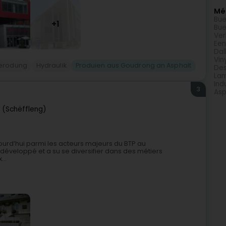
Méi
Bue
+1
Bue
Ver
Een
Dal
Vin
Berodung
Hydraulik
Produien aus Goudrong an Asphalt
De
La
Ind
3
Asp
e (Schëffleng)
ourd’hui parmi les acteurs majeurs du BTP au
 développé et a su se diversifier dans des métiers
...