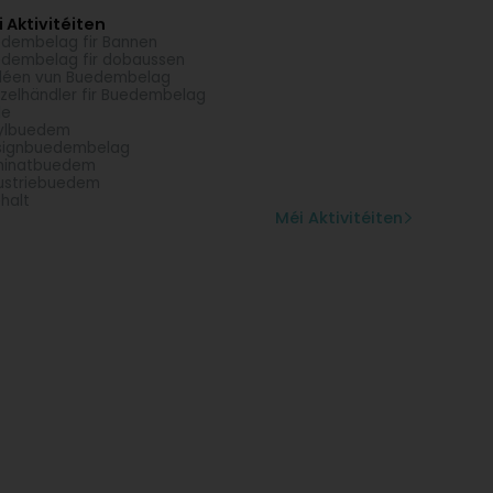
 Aktivitéiten
dembelag fir Bannen
dembelag fir dobaussen
léen vun Buedembelag
zelhändler fir Buedembelag
le
ylbuedem
signbuedembelag
minatbuedem
ustriebuedem
halt
Méi Aktivitéiten