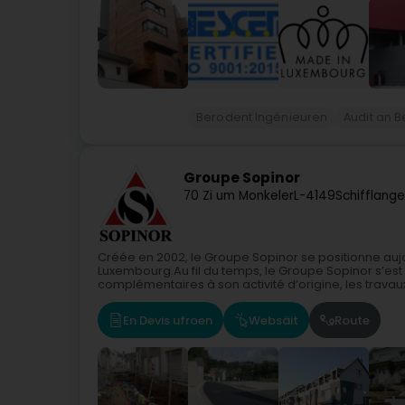
Berodent Ingénieuren
Audit an 
Groupe Sopinor
70 Zi um Monkeler
L-4149
Schifflang
Créée en 2002, le Groupe Sopinor se positionne auj
Luxembourg.Au fil du temps, le Groupe Sopinor s’est
complémentaires à son activité d’origine, les travaux
En Devis ufroen
Websäit
Route