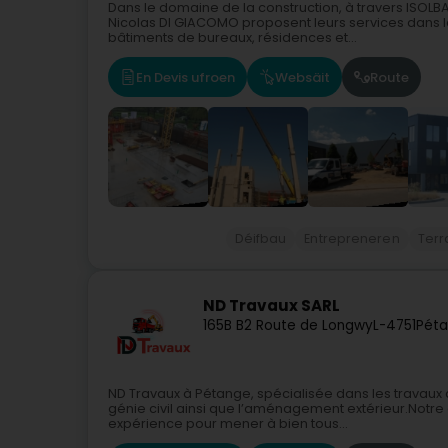
Dans le domaine de la construction, à travers ISOL
Nicolas DI GIACOMO proposent leurs services dans le
bâtiments de bureaux, résidences et...
En Devis ufroen
Websäit
Route
Déifbau
Entrepreneren
Ter
ND Travaux SARL
165B B2 Route de Longwy
L-4751
Péta
ND Travaux à Pétange, spécialisée dans les travaux de
génie civil ainsi que l’aménagement extérieur.Notre 
expérience pour mener à bien tous...