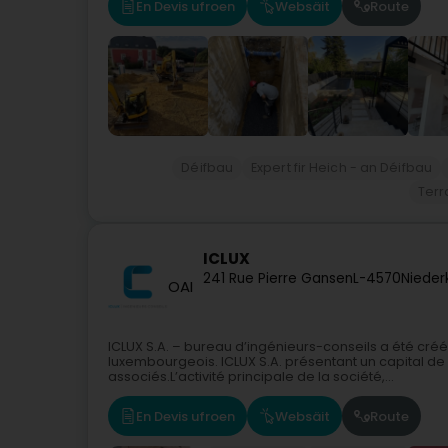
En Devis ufroen
Websäit
Route
Déifbau
Expert fir Heich - an Déifbau
Ter
ICLUX
241 Rue Pierre Gansen
L-4570
Nieder
OAI
ICLUX S.A. – bureau d’ingénieurs-conseils a été créé
luxembourgeois. ICLUX S.A. présentant un capital de
associés.L’activité principale de la société,...
En Devis ufroen
Websäit
Route