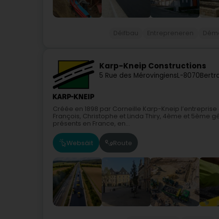
Déifbau
Entrepreneren
Démo
Karp-Kneip Constructions
5 Rue des Mérovingiens
L-8070
Bertr
Créée en 1898 par Corneille Karp-Kneip l’entreprise
François, Christophe et Linda Thiry, 4ème et 5ème g
présents en France, en...
Websäit
Route