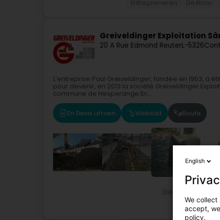
Entrepreneren
Déifbau
Greiveldinger Exploitation Sàr
20 A Rue Edmond Reuter
L-5326
Cont
L’entreprise Paul Greiveldinger, fondée en 1953, à é
pour devenir, en 2013 la société Greiveldinger Exploita
commune de Hesperange.En...
En Devis ufroen
Websäit
Route
English
Privac
Déifbau
Déifb
We collect 
accept, we'
policy.