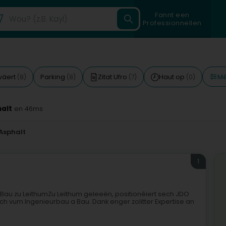
Fannt een
Professionnellen
Mé
wäert
Parking
Zitat Ufro
Haut op
(8)
(8)
(7)
(0)
alt
en 46ms
Asphalt
1
Bau zu LeithumZu Leithum geleeën, positionéiert sech JDO
ch vum Ingenieurbau a Bau. Dank enger zolitter Expertise an