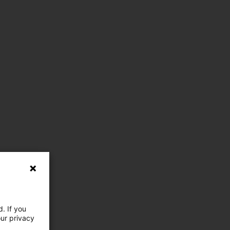
. If you
our privacy