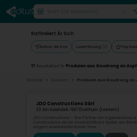
Raffinéiert Är Sich
Autour de moi
Luxembourg
Top be
(2)
17
Produien aus Goudrong an Asph
Resultat(er) fir
Startsäit
Buedem
Produien aus Goudrong an 
JDO Constructions Sàrl
23 Am Kaandel
L-9970
Leithum (Leetem)
JDO Constructions – Äre Partner am Ingenieurbau a 
Constructions als en onverzichtbare Spiller am Beräi
engem unerkannten Know-how...