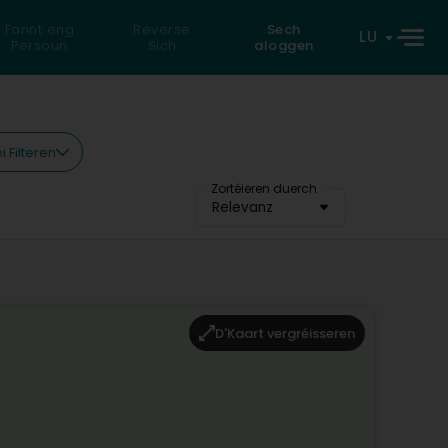
Fannt eng
Reverse
Sech
LU
Persoun
Sich
aloggen
i Filteren
Zortéieren duerch
Relevanz
D'Kaart vergréisseren