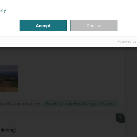
6
licy
 (Angelduerf)
Accept
Decline
position pour les services suivants : Fourniture et
Powered by
iage forage. Pose de...
n an Seeaarbechten
Produien aus Goudrong an Asphalt
7
ddeleng)