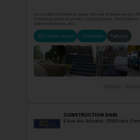
La société Farenzena Jules est une entreprise qui o
travaux publics et privés, constructions, démolitions
administrations, des...
En Devis ufroen
Websäit
Route
Déifbau
Déifb
CONSTRUCTION DGBL
8 Rue des Artisans
L-3895
Foetz (Fei